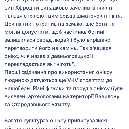
син Афродіти випадково зачепив кінчик її
пальця стрілою і цим зрізав шматочок її нігтя.
Цей нігтик потрапив на землю, але боги не
могли допустити, щоб частинка богині
залишилася серед людей і було вирішено
перетворити його на камінь. Так з'явився
онікс, чия назва з давньогрецької і
перекладається як “ніготь”.
Перші свідчення про використання оніксу
людиною датуються ще V-IV століттям до
нашої ери. Різні фігурки та посуд з оніксу були
виявлені археологами на території Вавилону
та Стародавнього Єгипту.
Багато культурах оніксу приписувалися
містичні властивості й у деяких народів він