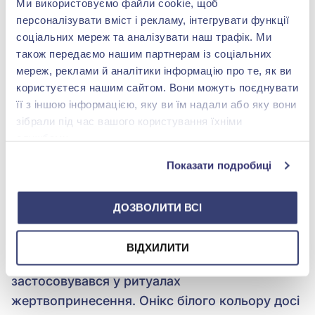
Ми використовуємо файли cookie, щоб
Нерішучі та скромні люди мали носити цей
персоналізувати вміст і рекламу, інтегрувати функції
камінь, щоб стати більш врівноваженими та
соціальних мереж та аналізувати наш трафік. Ми
повірити у свої сили. Онікс допомагає
також передаємо нашим партнерам із соціальних
впоратися зі своїми страхами і стати
мереж, реклами й аналітики інформацію про те, як ви
цілеспрямованішим у діях та вчинках. Він
користуєтеся нашим сайтом. Вони можуть поєднувати
прибирає страхи та допомагає впоратися з
її з іншою інформацією, яку ви їм надали або яку вони
зібрали під час вашого користування їхніми
хвилюванням. Також він захищає від
службами.
пристріту та негативної енергії. Однак, як
тільки сила каменю починає
Показати подробиці
використовуватися не на благо, то онікс
втрачає свої магічні властивості.
ДОЗВОЛИТИ ВСІ
З давніх-давен онікс мав значення для
ВІДХИЛИТИ
чаклунів і магів. Оніксовий посуд
застосовувався у ритуалах
жертвопринесення. Онікс білого кольору досі