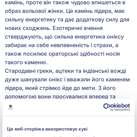
камінь, проте він також чудово впишеться в
образ вольової жінки. Це камінь лідера, має
сильну енергетику та дає додаткову силу для
нових сходжень. Езотеричні вчення
стверджують, що сильна енергетика оніксу
забирає на себе невпевненість і страхи, а
також посилює ораторські здібності носія
такого каменю.
Стародавні греки, ацтеки та індіанські вожді
дуже шанували онікс і вважали його каменем
лідера, який стрімко йде до мети. З його
допомогою вони просувалися вперед та
отримували енергетичний заряд. Вважалося,
що завдяки оніксу вождь міг керувати своїми
підданими, мав більш ясний розум, а також
Ця веб-сторінка використовує кукі
отримував повагу оточуючих.