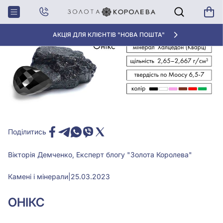
Головна
Блог
Камені і мінерали
Онікс – мінерал Халцедон (кварц)
АКЦІЯ ДЛЯ КЛІЄНТІВ "НОВА ПОШТА"
Поділитись
Вікторія Демченко, Експерт блогу "Золота Королева"
Камені і мінерали
|
25.03.2023
ОНІКС