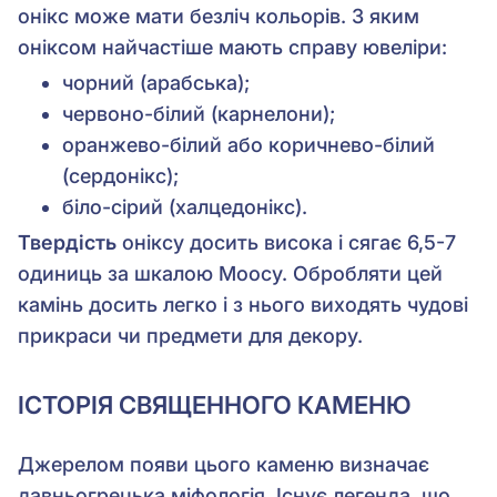
онікс може мати безліч кольорів. З яким
оніксом найчастіше мають справу ювеліри:
чорний (арабська);
червоно-білий (карнелони);
оранжево-білий або коричнево-білий
(сердонікс);
біло-сірий (халцедонікс).
Твердість
оніксу досить висока і сягає 6,5-7
одиниць за шкалою Моосу. Обробляти цей
камінь досить легко і з нього виходять чудові
прикраси чи предмети для декору.
ІСТОРІЯ СВЯЩЕННОГО КАМЕНЮ
Джерелом появи цього каменю визначає
давньогрецька міфологія. Існує легенда, що