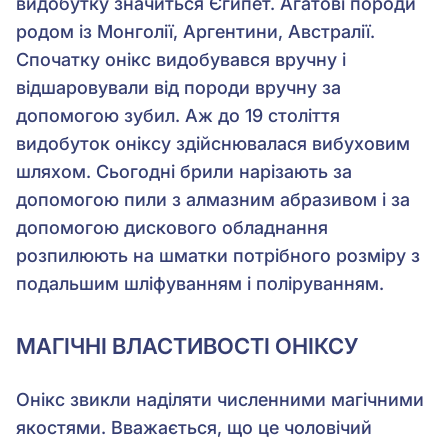
видобутку значиться Єгипет. Агатові породи
родом із Монголії, Аргентини, Австралії.
Спочатку онікс видобувався вручну і
відшаровували від породи вручну за
допомогою зубил. Аж до 19 століття
видобуток оніксу здійснювалася вибуховим
шляхом. Сьогодні брили нарізають за
допомогою пили з алмазним абразивом і за
допомогою дискового обладнання
розпилюють на шматки потрібного розміру з
подальшим шліфуванням і поліруванням.
МАГІЧНІ ВЛАСТИВОСТІ ОНІКСУ
Онікс звикли наділяти численними магічними
якостями. Вважається, що це чоловічий