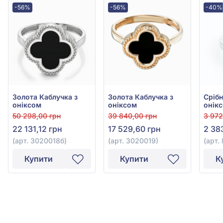
-56%
-56%
-40%
Золота Каблучка з
Золота Каблучка з
Срiбн
оніксом
оніксом
онік
50 298,00 грн
39 840,00 грн
3 972
22 131,12 грн
17 529,60 грн
2 38
(арт. 3020018б)
(арт. 3020019)
(арт.
Купити
Купити
К