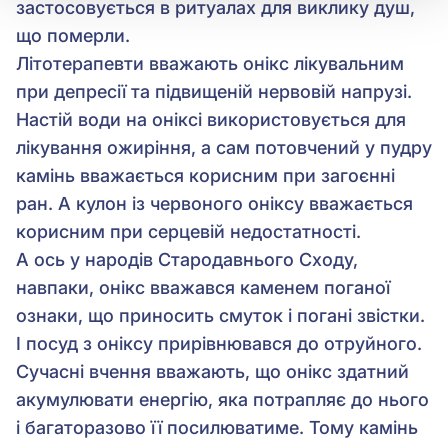
застосовується в ритуалах для виклику душ,
що померли.
Літотерапевти вважають онікс лікувальним
при депресії та підвищеній нервовій напрузі.
Настій води на оніксі використовується для
лікування ожиріння, а сам потовчений у пудру
камінь вважається корисним при загоєнні
ран. А кулон із червоного оніксу вважається
корисним при серцевій недостатності.
А ось у народів Стародавнього Сходу,
навпаки, онікс вважався каменем поганої
ознаки, що приносить смуток і погані звістки.
І посуд з оніксу прирівнювався до отруйного.
Сучасні вчення вважають, що онікс здатний
акумулювати енергію, яка потрапляє до нього
і багаторазово її посилюватиме. Тому камінь