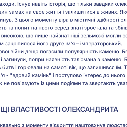
заходи. Існує навіть історія, що тільки завдяки о
дин замах на своє життя і залишитися в живих. Яко
гинув. З цього моменту віра в містичні здібності 
ть та попит на нього серед знаті зростала та збіл
 високою, що лише найзнатніші вельможі могли с
м закріпилося його друге ім'я – імператорський.
ової війни дещо погасили популярність каменю. Бе
і загинули, попри наявність талісмана з каменю.
битв і горювали на самоті вік, що залишився їм.
'я - "вдовий камінь" і поступово інтерес до нього 
як не пов'язують із цими подіями та звертають ува
ЛЮЩІ ВЛАСТИВОСТІ ОЛЕКСАНДРИТА
квально з моменту відкриття наштовхнув людство