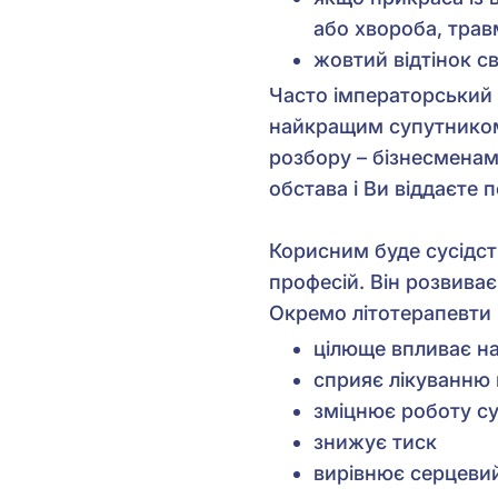
або хвороба, трав
жовтий відтінок с
Часто імператорський 
найкращим супутником 
розбору – бізнесменам
обстава і Ви віддаєте
Корисним буде сусідс
професій. Він розвива
Окремо літотерапевти в
цілюще впливає на
сприяє лікуванню 
зміцнює роботу с
знижує тиск
вирівнює серцеви