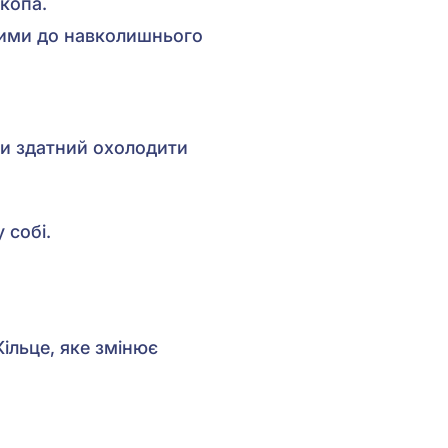
скопа.
йними до навколишнього
и здатний охолодити
 собі.
Кільце, яке змінює