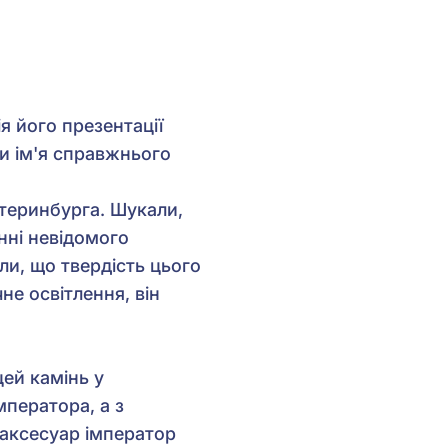
я його презентації
ти ім'я справжнього
атеринбурга. Шукали,
нні невідомого
ли, що твердість цього
не освітлення, він
цей камінь у
мператора, а з
 аксесуар імператор