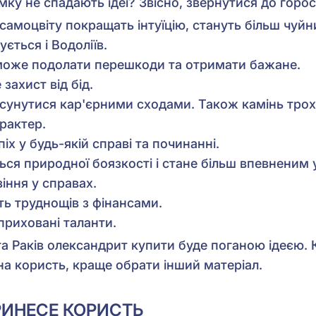
ку не спадають ідеї? Звісно, звернутися до горо
ї самоцвіту покращать інтуїцію, стануть більш чу
ується і Водоліїв.
може подолати перешкоди та отримати бажане.
 захист від бід.
сунутися кар'єрними сходами. Також камінь трох
арактер.
х у будь-якій справі та починанні.
ься природної боязкості і стане більш впевненим у
іння у справах.
ть труднощів з фінансами.
приховані таланти.
 та Раків олександрит купити буде поганою ідеєю. 
 на користь, краще обрати інший матеріал.
РИНЕСЕ КОРИСТЬ