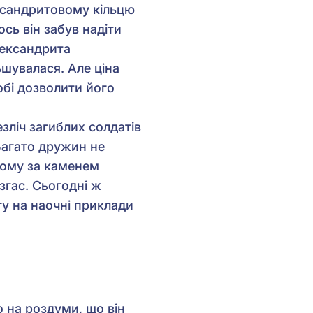
лександритовому кільцю
сь він забув надіти
олександрита
ьшувалася. Але ціна
обі дозволити його
зліч загиблих солдатів
 Багато дружин не
 Тому за каменем
згас. Сьогодні ж
гу на наочні приклади
 на роздуми, що він