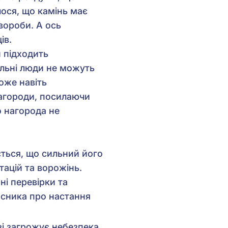
лося, що камінь має
хвороби. А ось
ів.
 підходить
ольні люди не можуть
оже навіть
нагороди, посилаючи
о нагорода не
ється, що сильний його
тацій та ворожінь.
ні перевірки та
асника про настання
ві загрожує небезпека