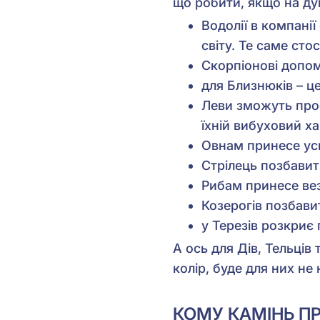
що робити, якщо на дум
Водолії в компані
світу. Те саме стос
Скорпіонові допо
для Близнюків – це
Леви зможуть про
їхній вибуховий х
Овнам принесе успі
Стрілець позбавит
Рибам принесе вез
Козерогів позбави
у Терезів розкриє 
А ось для Дів, Тельців
колір, буде для них не
КОМУ КАМІНЬ П