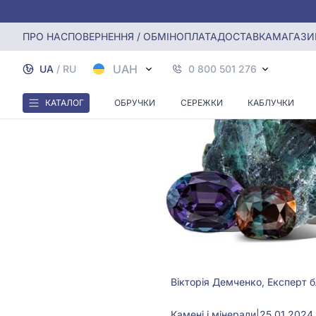
Головна
Блог
Камені і мінерали
Олександрит камінь:
ПРО НАС
ПОВЕРНЕННЯ / ОБМІН
ОПЛАТА
ДОСТАВКА
МАГАЗИ
UAH
UA
/
RU
0 800 501 276
КАТАЛОГ
ОБРУЧКИ
СЕРЕЖКИ
КАБЛУЧКИ
Вікторія Демченко, Експерт 
Камені і мінерали
|
25.01.2024