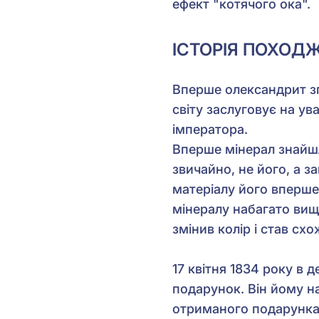
ефект "котячого ока".
ІСТОРІЯ ПОХОД
Вперше олександрит зга
світу заслуговує на у
імператора.
Вперше мінерал знайшл
звичайно, не його, а 
матеріалу його вперше
мінералу набагато вища
змінив колір і став схо
17 квітня 1834 року в 
подарунок. Він йому н
отриманого подарунка 