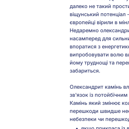
далеко не такий прост
віщунський потенціал -
європейці вірили в мін
Недаремно олександри
насамперед для сильни
впоратися з енергетико
випробовувати волю вл
йому труднощі та пере
забариться.
Олександрит камінь вл
зв'язок із потойбічним
Камінь який змінює кол
перешкоди швидше несу
небезпеки чи перешкод
якщо прикраса із 