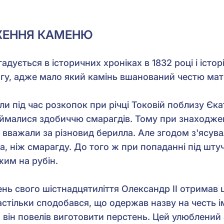
ЖЕННЯ КАМЕНЮ
дується в історичних хроніках в 1832 році і історі
вагу, адже мало який камінь вшанований честю ма
и під час розкопок при річці Токовій поблизу Єк
займалися здобиччю смарагдів. Тому при знаходже
 вважали за різновид берилла. Але згодом з'ясува
, ніж смарагду. До того ж при попаданні під штуч
жим на рубін.
день свого шістнадцятиліття Олександр ІІ отримав 
астільки сподобався, що одержав назву на честь і
він повелів виготовити перстень. Цей улюблений