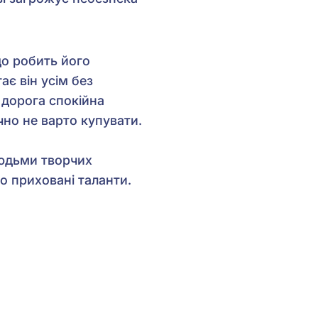
що робить його
є він усім без
 дорога спокійна
чно не варто купувати.
людьми творчих
о приховані таланти.