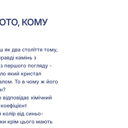
ОТО, КОМУ
 як два століття тому,
равді камінь з
з першого погляду -
ало який кристал
алом. То в чому ж його
ін?
 відповідає хімічний
 коефіцієнт
 колір від синьо-
зки крім цього мають