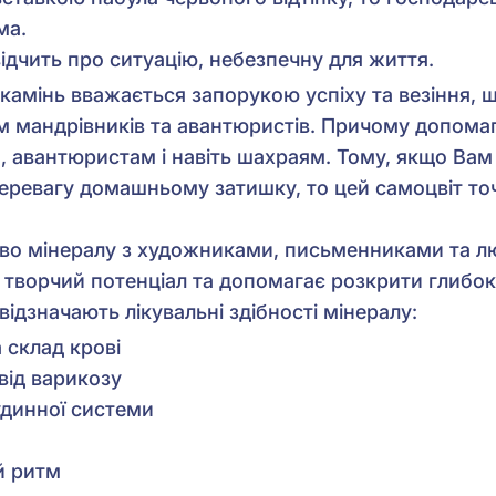
ма.
відчить про ситуацію, небезпечну для життя.
камінь вважається запорукою успіху та везіння, 
мандрівників та авантюристів. Причому допомага
, авантюристам і навіть шахраям. Тому, якщо Вам
 перевагу домашньому затишку, то цей самоцвіт то
тво мінералу з художниками, письменниками та 
є творчий потенціал та допомагає розкрити глибок
ідзначають лікувальні здібності мінералу:
 склад крові
від варикозу
удинної системи
й ритм