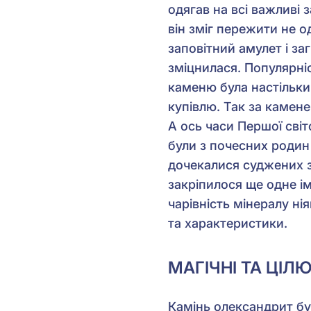
одягав на всі важливі 
він зміг пережити не о
заповітний амулет і за
зміцнилася. Популярніс
каменю була настільки
купівлю. Так за камене
А ось часи Першої світ
були з почесних родин 
дочекалися суджених з 
закріпилося ще одне ім
чарівність мінералу ні
та характеристики.
МАГІЧНІ ТА ЦІ
Камінь олександрит бу