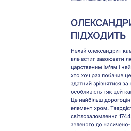
ОЛЕКСАНДРИ
ПІДХОДИТЬ
Нехай олександрит камі
але встиг завоювати лю
царственим ім'ям і не
хто хоч раз побачив це
здатний зрівнятися за
особливість і як цей к
Це найбільш дорогоцінн
елемент хром. Твердіст
світлозаломлення 1744-
зеленого до насичено-ф