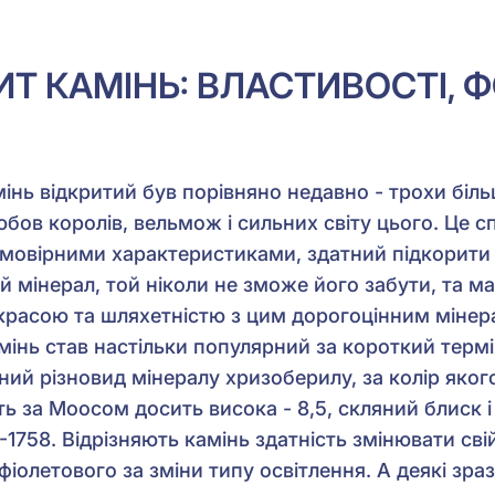
Т КАМІНЬ: ВЛАСТИВОСТІ, Ф
нь відкритий був порівняно недавно - трохи більш
бов королів, вельмож і сильних світу цього. Це сп
ймовірними характеристиками, здатний підкорити 
й мінерал, той ніколи не зможе його забути, та м
 красою та шляхетністю з цим дорогоцінним мінер
амінь став настільки популярний за короткий терм
ий різновид мінералу хризоберилу, за колір якого
ь за Моосом досить висока - 8,5, скляний блиск і
1758. Відрізняють камінь здатність змінювати свій
іолетового за зміни типу освітлення. А деякі зра