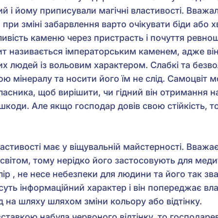
ий і йому приписували магічні властивості. Вважа
 при зміні забарвлення варто очікувати біди або 
ливість каменю через пристрасть і почуття ревнощ
т називається імператорським каменем, адже він
х людей із вольовим характером. Слабкі та безв
ю мінералу та носити його їм не слід. Самоцвіт м
асника, щоб вирішити, чи гідний він отримання 
шкоди. Але якщо господар довів свою стійкість, т
астивості має у віщувальній майстерності. Вважа
 світом, тому нерідко його застосовують для меди
ір , не несе небезпеки для людини та його так зва
ть інформаційний характер і він попереджає вл
 на шляху шляхом зміни кольору або відтінку.
вставкою набула червоного відтінку, то господаре