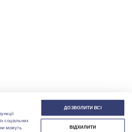
ДОЗВОЛИТИ ВСІ
ункції
із соціальних
ВІДХИЛИТИ
они можуть