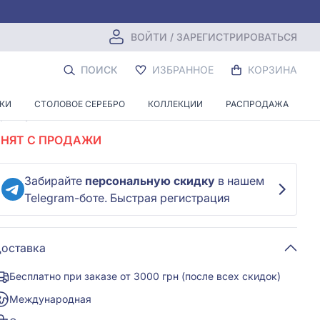
ВОЙТИ / ЗАРЕГИСТРИРОВАТЬСЯ
Серебряная Подвеска с эмалью
ПОИСК
ИЗБРАННОЕ
КОРЗИНА
Оставить первый отзыв
НКИ
СТОЛОВОЕ СЕРЕБРО
КОЛЛЕКЦИИ
РАСПРОДАЖА
ртикул:
ПК2/902
Код:
ч000022461
СНЯТ С ПРОДАЖИ
Забирайте
персональную скидку
в нашем
Telegram-боте. Быстрая регистрация
оставка
Бесплатно при заказе от 3000 грн (после всех скидок)
Международная