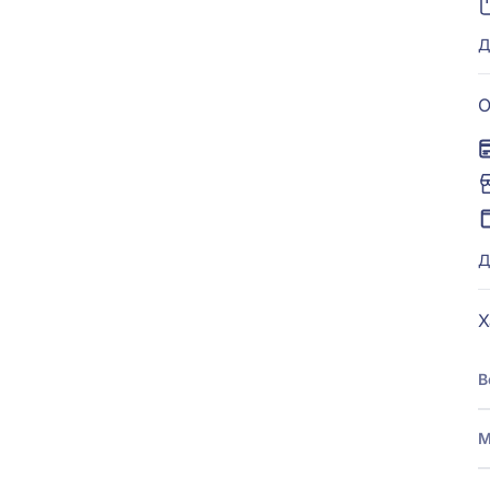
Д
О
Д
Х
В
М