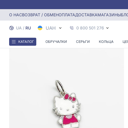
Главная
Серебряная Подвеска с эмалью
О НАС
ВОЗВРАТ / ОБМЕН
ОПЛАТА
ДОСТАВКА
МАГАЗИНЫ
БЛ
UAH
UA
/
RU
0 800 501 276
КАТАЛОГ
ОБРУЧАЛКИ
СЕРЬГИ
КОЛЬЦА
ЦЕ