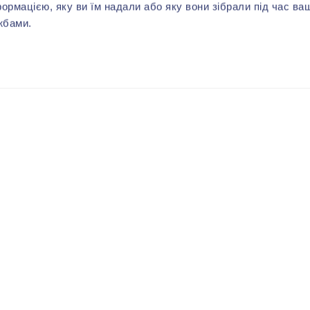
формацією, яку ви їм надали або яку вони зібрали під час ва
жбами.
ВАМ МОЖЕТ ПОНРАВИТЬСЯ
-40%