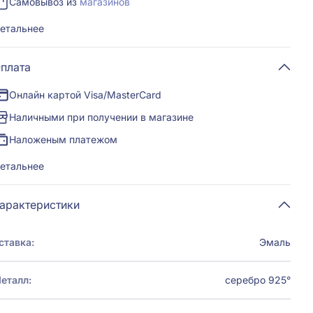
Самовывоз из
магазинов
етальнее
плата
Онлайн картой Visa/MasterCard
Наличными при получении в магазине
Наложеным платежом
етальнее
арактеристики
ставка:
Эмаль
еталл:
серебро 925°