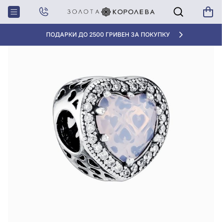
Главная
Шарм «Сердце» из серебра 925° с фианитом, арт. 580426л
ПОДАРКИ ДО 2500 ГРИВЕН ЗА ПОКУПКУ