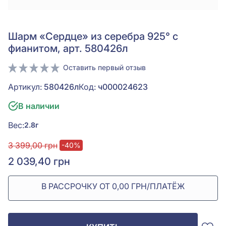
Шарм «Сердце» из серебра 925° с
фианитом, арт. 580426л
Оставить первый отзыв
Артикул:
580426л
Код:
ч000024623
В наличии
Вес:
2.8г
3 399,00 грн
-40%
2 039,40 грн
В РАССРОЧКУ ОТ 0,00 ГРН/ПЛАТЁЖ