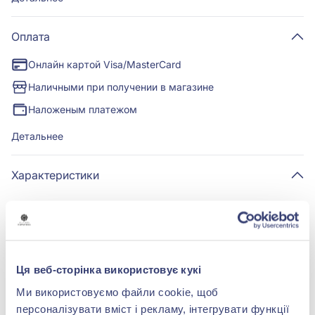
Оплата
Онлайн картой Visa/MasterCard
Наличными при получении в магазине
Наложеным платежом
Детальнее
Характеристики
Вставка:
фианит/куб.цирконий
Металл:
серебро 925°
Ця веб-сторінка використовує кукі
Покрытия:
Родирование
Ми використовуємо файли cookie, щоб
персоналізувати вміст і рекламу, інтегрувати функції