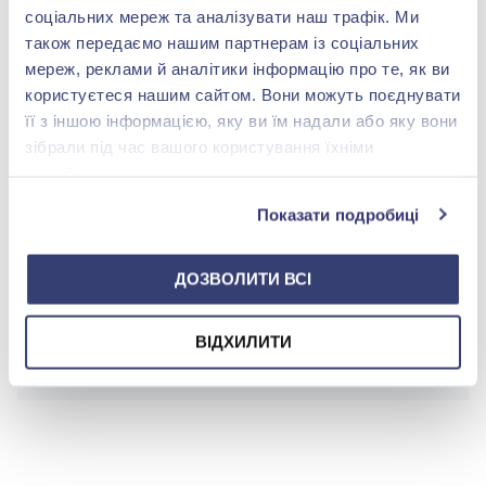
соціальних мереж та аналізувати наш трафік. Ми
Вес:
2.8 гр.
також передаємо нашим партнерам із соціальних
мереж, реклами й аналітики інформацію про те, як ви
користуєтеся нашим сайтом. Вони можуть поєднувати
її з іншою інформацією, яку ви їм надали або яку вони
БРЕНДОВАЯ УПАКОВКА
зібрали під час вашого користування їхніми
Подробнее
службами.
Показати подробиці
ДОЗВОЛИТИ ВСІ
shop@zolotakoroleva.ua
ВІДХИЛИТИ
0 800 501 276