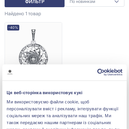
ФИЛЬТР
По новинкам
Найдено 1
товар
-40%
Подвеска из серебра
925° с фианитом, арт.
Ця веб-сторінка використовує кукі
7343
7 671,00 грн
Ми використовуємо файли cookie, щоб
4 602,60 грн
персоналізувати вміст і рекламу, інтегрувати функції
(арт. 7343)
соціальних мереж та аналізувати наш трафік. Ми
Купить
також передаємо нашим партнерам із соціальних