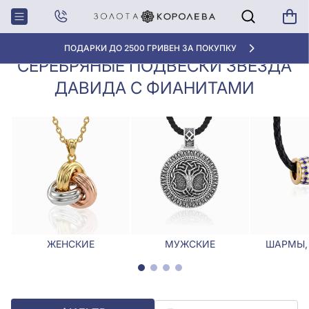
Кулоны,
Серебряные подвески Звезда
Главная
Подвески
Давида с фианитами
ПОДАРКИ ДО 2500 ГРИВЕН ЗА ПОКУПКУ
СЕРЕБРЯНЫЕ ПОДВЕСКИ ЗВЕЗДА
ДАВИДА С ФИАНИТАМИ
ЖЕНСКИЕ
МУЖСКИЕ
ШАРМЫ,