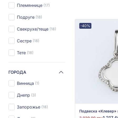
Племяннице
(17)
Подруге
(18)
-40%
Свекрухе/теще
(18)
Сестре
(18)
Тете
(18)
ГОРОДА
Винница
(1)
Днепр
(3)
Запорожье
(18)
1 217,
2 029,00 грн