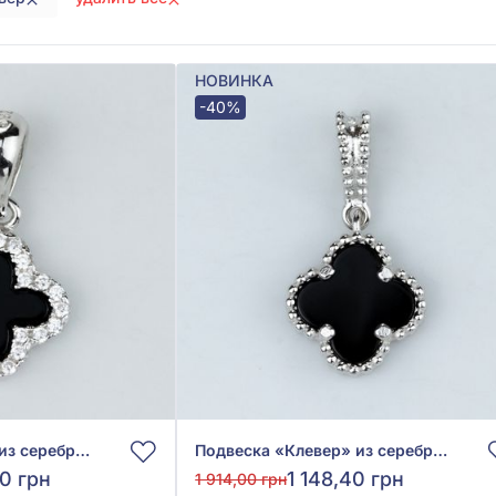
НОВИНКА
-40%
Подвеска «Клевер» из серебра 925° с фианитом/куб.цирконием и чёрным ониксом, арт. 9540339ч
Подвеска «Клевер» из серебра 925° с чёрным ониксом, арт. 9540251ч
80 грн
1 148,40 грн
1 914,00 грн