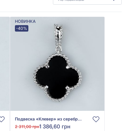
НОВИНКА
-40%
Подвеска «Клевер» из серебра 925° с чёрным ониксом, арт. 9540198ч
1 386,60 грн
2 311,00 грн