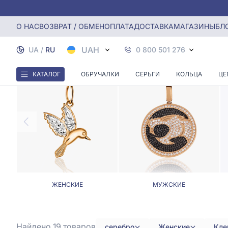
Главная
Кулоны, Подвески
Женские серебряные подве
О НАС
ВОЗВРАТ / ОБМЕН
ОПЛАТА
ДОСТАВКА
МАГАЗИНЫ
БЛ
ЖЕНСК
UAH
UA
/
RU
0 800 501 276
КАТАЛОГ
ОБРУЧАЛКИ
СЕРЬГИ
КОЛЬЦА
ЦЕ
ЖЕНСКИЕ
МУЖСКИЕ
Найдено 19
товаров
серебро
Женские
Кле