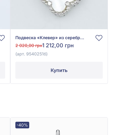
Подвеска «Клевер» из серебра 925° с перламутром, арт. 9540251б
1 212,00 грн
2 020,00 грн
(арт. 9540251б)
Купить
-40%