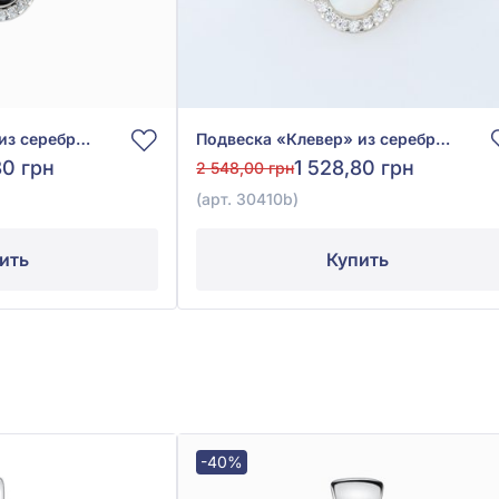
Подвеска «Клевер» из серебра 925° с фианитом, куб. цирконием и черной эмалью, арт. 30410ch
Подвеска «Клевер» из серебра 925° с фианитом и перламутром, арт. 30410b
80 грн
1 528,80 грн
2 548,00 грн
(арт. 30410b)
ить
Купить
-40%