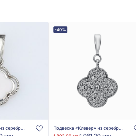
-40%
Подвеска «Клевер» из серебра 925° с эмалью, арт. 2-1262.0.2
Подвеска «Клевер» из серебра 925° с фианитом, арт. 4427.1
40 грн
1 081,20 грн
1 802,00 грн