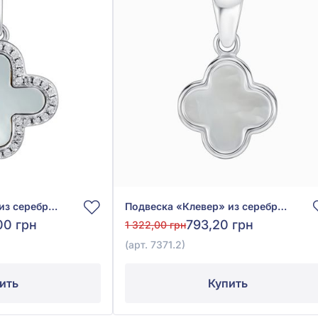
Подвеска «Клевер» из серебра 925° с фианитом и перламутром, арт. ПК2ФП/3006
Подвеска «Клевер» из серебра 925° с перламутром, арт. 7371.2
00 грн
793,20 грн
1 322,00 грн
(арт. 7371.2)
ить
Купить