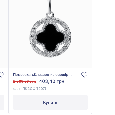
Подвеска «Клевер» из серебра 925° с фианитом/куб. цирконием и чёрным ониксом, арт. ПК2ОФ/1207
1 403,40 грн
2 339,00 грн
(арт. ПК2ОФ/1207)
Купить