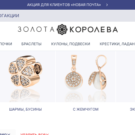
АКЦИЯ ДЛЯ КЛИЕНТОВ «НОВАЯ ПОЧТА»
ски клевер
ОГ
АКЦИИ
ИЕ СЕРЕБРЯНЫЕ ПОДВЕСКИ 
ПОЧКИ
БРАСЛЕТЫ
КУЛОНЫ, ПОДВЕСКИ
КРЕСТИКИ, ЛАДА
ШАРМЫ, БУСИНЫ
С ЖЕМЧУГОМ
Э
вер
удалить все