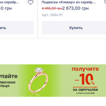
Подвеска «Клевер» из серебра 925° с фианитом, кубическим цирконием и чёрным ониксом, арт. ПК2ОФ/1198
Подвеска «Клевер» из серебра 925°/375° с чёрным ониксом, арт. 508п Р
40 грн
2 673,00 грн
4 455,00 грн
(арт. 508п Р)
ить
Купить