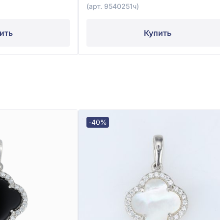
(арт. 9540251ч)
ить
Купить
-40%