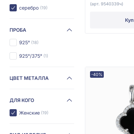
(арт. 9540339ч)
серебро
(19)
Куп
ПРОБА
925°
(18)
925°/375°
(1)
-40%
ЦВЕТ МЕТАЛЛА
ДЛЯ КОГО
Женские
(19)