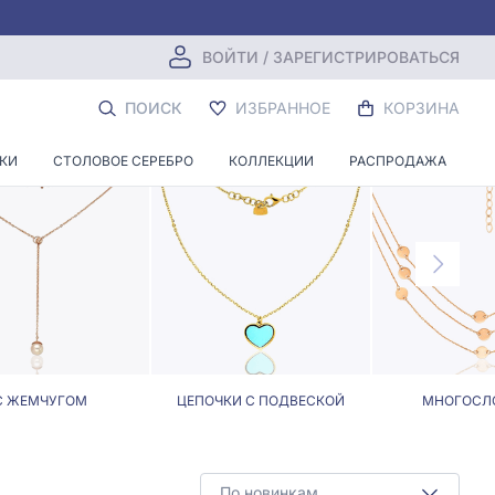
ВОЙТИ / ЗАРЕГИСТРИРОВАТЬСЯ
ОЙ ПРИНЦЕССА
ПОИСК
ИЗБРАННОЕ
КОРЗИНА
НКИ
СТОЛОВОЕ СЕРЕБРО
КОЛЛЕКЦИИ
РАСПРОДАЖА
С ЖЕМЧУГОМ
ЦЕПОЧКИ С ПОДВЕСКОЙ
МНОГОСЛ
По новинкам