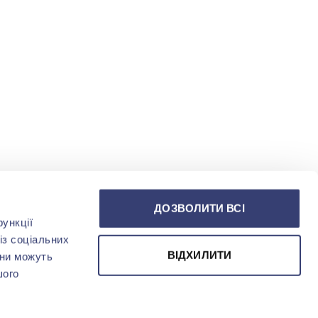
ДОЗВОЛИТИ ВСІ
ункції
із соціальних
ВІДХИЛИТИ
они можуть
шого