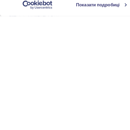
Октагон
(6)
Показати подробиці
Принцесса
(1)
Сердце
(12)
КОМУ
Дочке
(1)
ГОРОДА