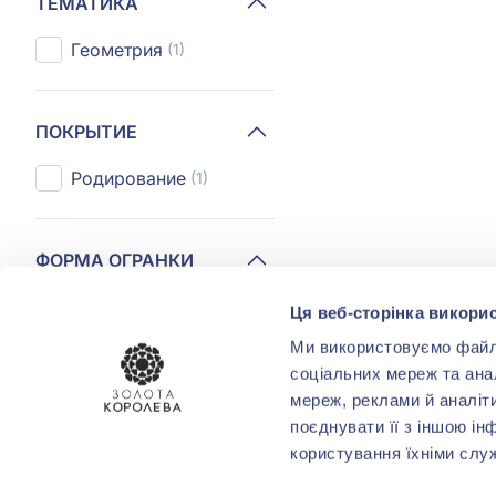
ТЕМАТИКА
Геометрия
(1)
ПОКРЫТИЕ
Родирование
(1)
ФОРМА ОГРАНКИ
Багет
(2)
Ця веб-сторінка викорис
Ми використовуємо файли 
Груша
(2)
соціальних мереж та ана
мереж, реклами й аналіт
Круг
(123)
поєднувати її з іншою ін
користування їхніми слу
Маркиз
(1)