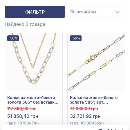
ФИЛЬТР
По новинкам
Найдено 3
товара
-56%
-56%
Колье из желто-белого
Колье из желто-белого
золота 585° без вставки,
золота 585°, арт.
арт. 1010047ж
1010045бж
117 860,00 грн
74 368,00 грн
51 858,40 грн
32 721,92 грн
(арт. 1010047ж)
(арт. 1010045бж)