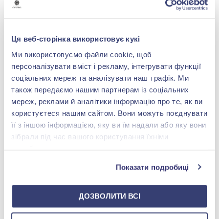
Купить
Купить
-53%
Ця веб-сторінка використовує кукі
Ми використовуємо файли cookie, щоб
персоналізувати вміст і рекламу, інтегрувати функції
соціальних мереж та аналізувати наш трафік. Ми
також передаємо нашим партнерам із соціальних
мереж, реклами й аналітики інформацію про те, як ви
користуєтеся нашим сайтом. Вони можуть поєднувати
її з іншою інформацією, яку ви їм надали або яку вони
Колье из желто-белого
зібрали під час вашого користування їхніми
золота 585°, арт.
352504жб
36 246,60 грн
службами.
17 035,90 грн
Показати подробиці
(арт. 352504жб)
Купить
ДОЗВОЛИТИ ВСІ