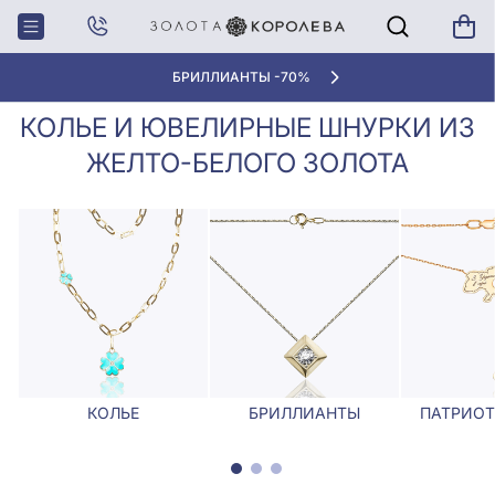
Колье,
Колье и ювелирные шнурки из
Главная
Ювелирные
желто-белого золота
шнурки
БРИЛЛИАНТЫ -70%
КОЛЬЕ И ЮВЕЛИРНЫЕ ШНУРКИ ИЗ
ЖЕЛТО-БЕЛОГО ЗОЛОТА
КОЛЬЕ
БРИЛЛИАНТЫ
ПАТРИОТ