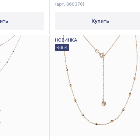
(арт. 860376)
ить
Купить
НОВИНКА
-56%