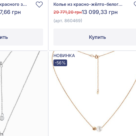
Колье «Шарики» из красного золота 585°, без вставки, арт. 860485
Колье из красно-жёлто-белого золота 585°, арт. 860469
7,66 грн
13 099,33 грн
29 771,20 грн
(арт. 860469)
ить
Купить
НОВИНКА
-56%