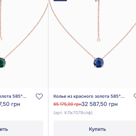
Колье из красного золота 585° с зелёным изумрудом гидро 1,09ct, арт. КЛк7078смр
Колье из красного золота 585° с синим гидротермальным сапфиром 1,9ct, арт. КЛк7078спф
7,50 грн
32 587,50 грн
65 175,00 грн
(арт. КЛк7078спф)
ить
Купить