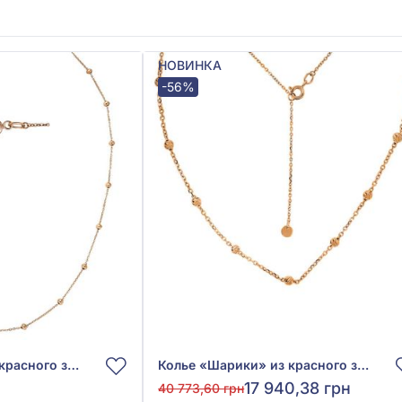
НОВИНКА
-56%
Колье «Шарики» из красного золота 585°, без вставки, арт. 860253
Колье «Шарики» из красного золота 585°, без вставки, арт. 860376
17 940,38 грн
40 773,60 грн