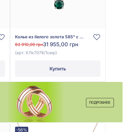
Колье из белого золота 585° с зелёным изумрудом гидро 1,04ct, арт. КЛк7078/1смр
31 955,00 грн
63 910,00 грн
(арт. КЛк7078/1смр)
Купить
-56%