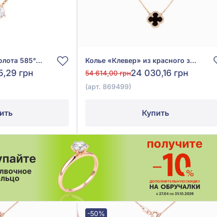
Колье из красного золота 585° с фианитом, арт. 860314
Колье «Клевер» из красного золота 585° с чёрным агатом, арт. 869499
5,29 грн
24 030,16 грн
54 614,00 грн
(арт. 869499)
ить
Купить
-50%