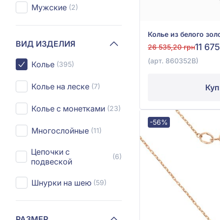
Мужские
(2)
ВИД ИЗДЕЛИЯ
11 67
26 535,20 грн
(арт. 860352В)
Колье
(395)
Колье на леске
(7)
Куп
Колье с монетками
(23)
-56%
Многослойные
(11)
Цепочки с
(6)
подвеской
Шнурки на шею
(59)
РАЗМЕР