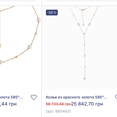
-56%
Колье из красного золота 585° с жемчугом, арт. 860640
Колье из красного золота 585° с жемчугом, арт. 860493
,44 грн
25 842,70 грн
58 733,40 грн
(арт. 860493)