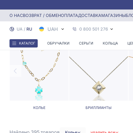
Главная
Колье, Ювелирные шнурки
Колье на шею
О НАС
ВОЗВРАТ / ОБМЕН
ОПЛАТА
ДОСТАВКА
МАГАЗИНЫ
БЛ
UAH
UA
/
RU
0 800 501 276
КАТАЛОГ
ОБРУЧАЛКИ
СЕРЬГИ
КОЛЬЦА
ЦЕ
КОЛЬЕ
БРИЛЛИАНТЫ
Найдено 395
товаров
Колье
удалить все