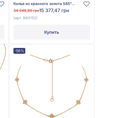
Колье из красного золота 585° с куб.окс.циркония, арт. 860152
15 377,47 грн
34 948,80 грн
(арт. 860152)
Купить
-56%