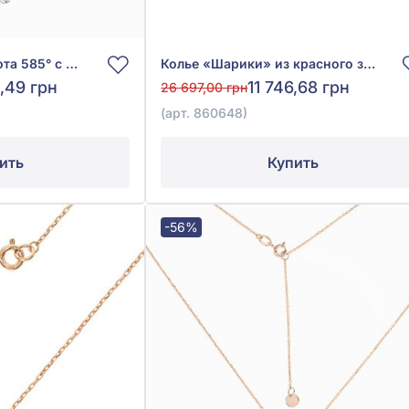
Колье из белого золота 585° с фианитом, арт. 860352В
Колье «Шарики» из красного золота 585° с жемчугом, арт. 860648
5,49 грн
11 746,68 грн
26 697,00 грн
(арт. 860648)
ить
Купить
-56%