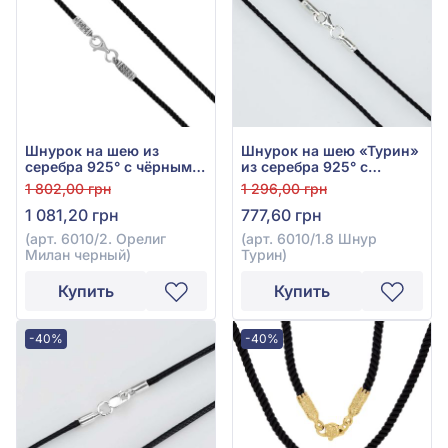
Шнурок на шею из
Шнурок на шею «Турин»
серебра 925° с чёрным
из серебра 925° с
текстилем «Милан», арт.
чёрным текстилем, арт.
1 802,00 грн
1 296,00 грн
6010/2
6010/1.8 Шнур Турин
1 081,20 грн
777,60 грн
(арт. 6010/2. Орелиг
(арт. 6010/1.8 Шнур
Милан черный)
Турин)
Купить
Купить
-40%
-40%