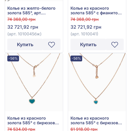
Колье из желто-белого
Колье из красного
золота 585°, арт.
золота 585° с фианитом,
1010045бж
бирюзой и эмалью, арт.
74 368,00 грн
74 368,00 грн
1010041
32 721,92 грн
32 721,92 грн
(арт. 1010045бж)
(арт. 1010041)
Купить
Купить
-56%
-56%
Колье из красного
Колье из красного
золота 585° с бирюзовой
золота 585° с бирюзовой
эмалью, арт. 1010012
эмалью, арт. 1010013
74 534,00 грн
61 918,00 грн