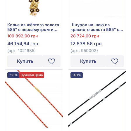
Колье из жёлтого золота
Шнурок на шею из
585° с перламутром и
красного золота 585° с
чёрным перламутром,
чёрным каучуком, арт.
109 892,00 грн
28 724,00 грн
арт. 1021685
950002
46 154,64 грн
12 638,56 грн
(арт. 1021685)
(арт. 950002)
Купить
Купить
-58%
Лучшая цена
-40%