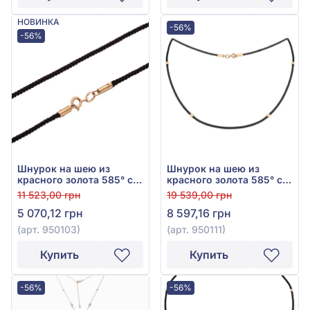
НОВИНКА
-56%
-56%
Шнурок на шею из
Шнурок на шею из
красного золота 585° с
красного золота 585° с
чёрным текстилем, арт.
черным текстилем, арт.
11 523,00 грн
19 539,00 грн
950103
950111
5 070,12 грн
8 597,16 грн
(арт. 950103)
(арт. 950111)
Купить
Купить
-56%
-56%