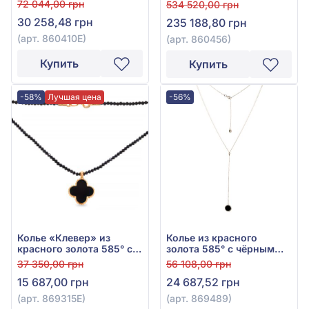
72 044,00 грн
534 520,00 грн
30 258,48 грн
235 188,80 грн
(арт. 860410Е)
(арт. 860456)
Купить
Купить
-58%
Лучшая цена
-56%
Колье «Клевер» из
Колье из красного
красного золота 585° с
золота 585° с чёрным
чёрной эмалью и
агатом, арт. 869489
37 350,00 грн
56 108,00 грн
чёрным агатом, арт.
15 687,00 грн
24 687,52 грн
869315Е
(арт. 869315Е)
(арт. 869489)