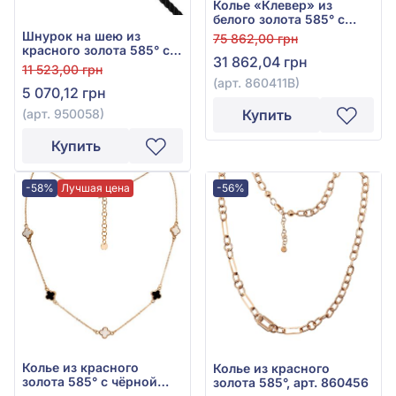
Колье «Клевер» из
белого золота 585° с
чёрной эмалью, арт.
Шнурок на шею из
75 862,00 грн
860411В
красного золота 585° с
31 862,04 грн
чёрным текстилем, арт.
11 523,00 грн
950058
(арт. 860411В)
5 070,12 грн
(арт. 950058)
Купить
Купить
-58%
Лучшая цена
-56%
Колье из красного
Колье из красного
золота 585° с чёрной
золота 585°, арт. 860456
эмалью, арт. 860410Е