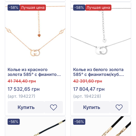
-58%
Лучшая цена
-58%
Лучшая цена
Колье из красного
Колье из белого золота
золота 585° с фианитом,
585° с фианитом/куб.
арт. 194227
цирконием, арт. 194228
41 744,40 грн
42 391,60 грн
17 532,65 грн
17 804,47 грн
(арт. 194227)
(арт. 194228)
Купить
Купить
-56%
-56%