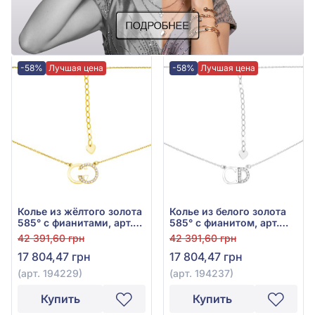
-58%
Лучшая цена
-58%
Лучшая цена
Колье из жёлтого золота
Колье из белого золота
585° с фианитами, арт.
585° с фианитом, арт.
194229
194237
42 391,60 грн
42 391,60 грн
17 804,47 грн
17 804,47 грн
(арт. 194229)
(арт. 194237)
Купить
Купить