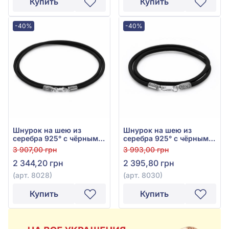
Купить
Купить
-40%
-40%
Шнурок на шею из
Шнурок на шею из
серебра 925° с чёрным
серебра 925° с чёрным
шёлком, арт. 8028
шёлком, арт. 8030
3 907,00 грн
3 993,00 грн
2 344,20 грн
2 395,80 грн
(арт. 8028)
(арт. 8030)
Купить
Купить