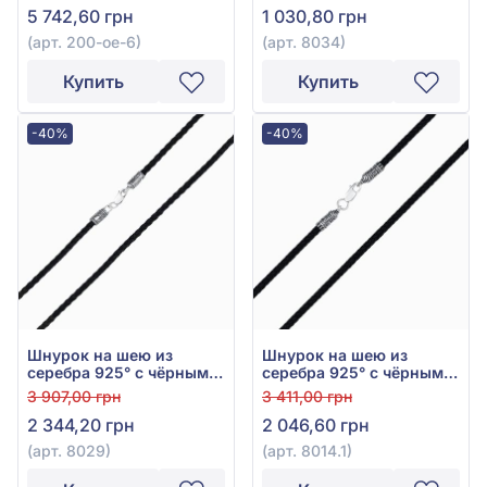
5 742,60 грн
1 030,80 грн
(арт. 200-ое-6)
(арт. 8034)
Купить
Купить
-40%
-40%
Шнурок на шею из
Шнурок на шею из
серебра 925° с чёрным
серебра 925° с чёрным
шёлком, арт. 8029
шёлком, арт. 8014.1
3 907,00 грн
3 411,00 грн
2 344,20 грн
2 046,60 грн
(арт. 8029)
(арт. 8014.1)