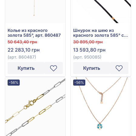
Колье из красного
Шнурок на шею из
золота 585°, арт. 860487
красного золота 585° с
текстилем, арт. 950085
50 643,40 грн
30 895,00 грн
22 283,10 грн
13 593,80 грн
(арт. 860487)
(арт. 950085)
Купить
Купить
-56%
-56%