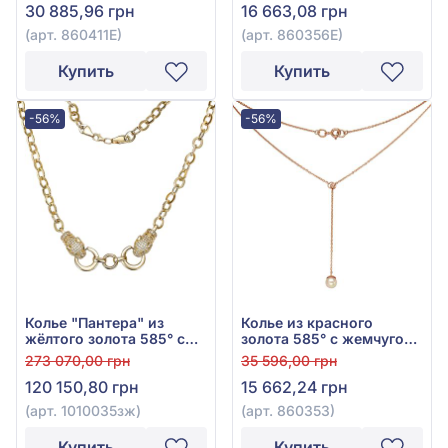
30 885,96 грн
16 663,08 грн
(арт. 860411Е)
(арт. 860356Е)
Купить
Купить
-56%
-56%
Колье "Пантера" из
Колье из красного
жёлтого золота 585° с
золота 585° с жемчугом,
зелёным фианитом и
арт. 860353
273 070,00 грн
35 596,00 грн
фианитом, арт.
120 150,80 грн
15 662,24 грн
1010035зж
(арт. 1010035зж)
(арт. 860353)
Купить
Купить