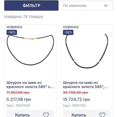
ФИЛЬТР
По новинкам
Найдено 74
товара
НОВИНКА
НОВИНКА
-56%
-56%
Шнурок на шею из
Шнурок на шею из
красного золота 585° с
красного золота 585°,
чёрным текстилем, арт.
арт. 950110
11 857,00 грн
35 738,00 грн
950104
5 217,08 грн
15 724,72 грн
(арт. 950104)
(арт. 950110)
Купить
Купить