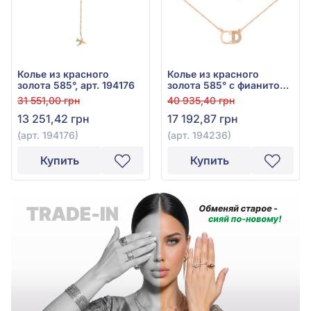
Колье из красного
Колье из красного
золота 585°, арт. 194176
золота 585° с фианитом,
арт. 194236
31 551,00 грн
40 935,40 грн
13 251,42 грн
17 192,87 грн
(арт. 194176)
(арт. 194236)
Купить
Купить