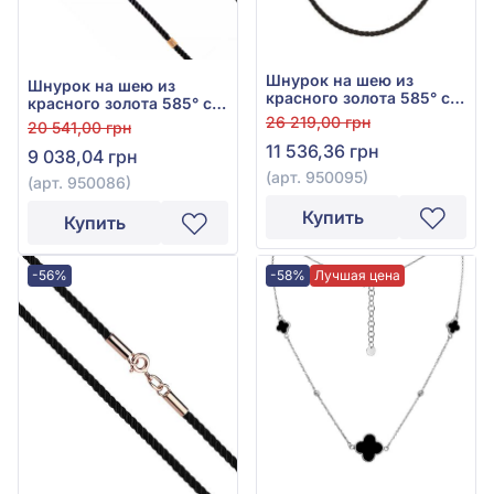
Шнурок на шею из
Шнурок на шею из
красного золота 585° с
красного золота 585° с
чёрным текстилем, арт.
чёрным текстилем, арт.
26 219,00 грн
20 541,00 грн
950095
950086
11 536,36 грн
9 038,04 грн
(арт. 950095)
(арт. 950086)
Купить
Купить
-56%
-58%
Лучшая цена