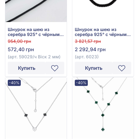
Шнурок на шею из
Шнурок на шею из
серебра 925° с чёрным
серебра 925° с чёрным
шёлком, арт. 59029/ч
шёлком, арт. 6023
954,00 грн
3 821,57 грн
Віск 2 мм
572,40 грн
2 292,94 грн
(арт. 59029/ч Віск 2 мм)
(арт. 6023)
Купить
Купить
-40%
-40%