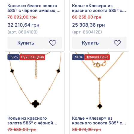
Колье из белого золота
Колье «Клевер» из
585° с чёрной эмалью,
красного золота 585° с
арт. 860410В
чёрной эмалью, арт.
76 692,00 грн
60 258,00 грн
860412Е
32 210,64 грн
25 308,36 грн
(арт. 860410В)
(арт. 860412Е)
Купить
Купить
-58%
Лучшая цена
-58%
Лучшая цена
Колье из красного
Колье «Клевер» из
золота 585° с чёрной
красного золота 585° с
эмалью, арт. 860411Е
чёрной эмалью, арт.
73 538,00 грн
39 674,00 грн
860356Е