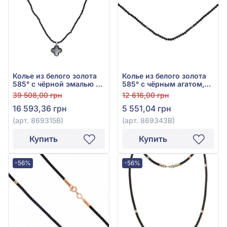
Колье из белого золота
Колье из белого золота
585° с чёрной эмалью и
585° с чёрным агатом,
чёрным агатом, арт.
арт. 869343В
39 508,00 грн
12 616,00 грн
869315В
16 593,36 грн
5 551,04 грн
(арт. 869315В)
(арт. 869343В)
Купить
Купить
-56%
-56%