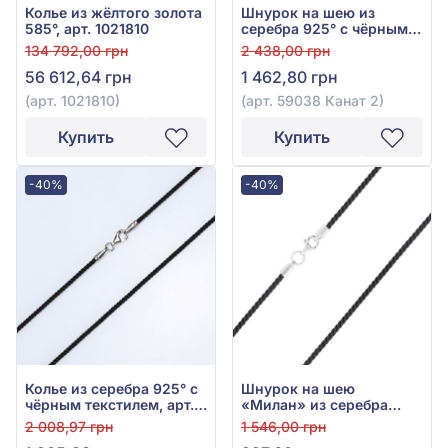
Колье из жёлтого золота
Шнурок на шею из
585°, арт. 1021810
серебра 925° с чёрным
шёлком, арт. 59038
134 792,00 грн
2 438,00 грн
Канат 2
56 612,64 грн
1 462,80 грн
(арт. 1021810)
(арт. 59038 Канат 2)
Купить
Купить
-40%
-40%
Колье из серебра 925° с
Шнурок на шею
чёрным текстилем, арт.
«Милан» из серебра
6025р
925° с чёрным
2 008,97 грн
1 546,00 грн
текстилем, арт. 6010/2.0