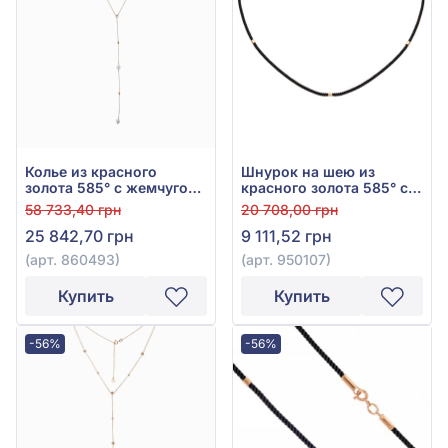
Колье из красного
Шнурок на шею из
золота 585° с жемчугом,
красного золота 585° с
арт. 860493
чёрным текстилем, арт.
58 733,40 грн
20 708,00 грн
950107
25 842,70 грн
9 111,52 грн
(арт. 860493)
(арт. 950107)
Купить
Купить
-56%
-56%