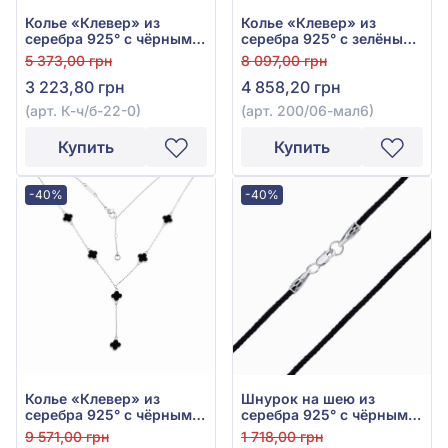
Колье «Клевер» из
Колье «Клевер» из
серебра 925° с чёрными
серебра 925° с зелёным
и белыми фианитами,
малахитом, арт. 200/06-
5 373,00 грн
8 097,00 грн
арт. К-ч/б-22-0
мал6
3 223,80 грн
4 858,20 грн
(арт. К-ч/б-22-0)
(арт. 200/06-мал6)
Купить
Купить
-40%
-40%
Колье «Клевер» из
Шнурок на шею из
серебра 925° с чёрным
серебра 925° с чёрным
ониксом, арт. 200-ое-6
шёлком, арт. 8034
9 571,00 грн
1 718,00 грн