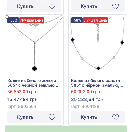
Купить
Купить
-58%
Лучшая цена
-58%
Лучшая цена
Колье из белого золота
Колье из белого золота
585° с чёрной эмалью,
585° с чёрной эмалью,
арт. 860356В
арт. 860412В
36 852,00 грн
60 092,00 грн
15 477,84 грн
25 238,64 грн
(арт. 860356В)
(арт. 860412В)
Купить
Купить