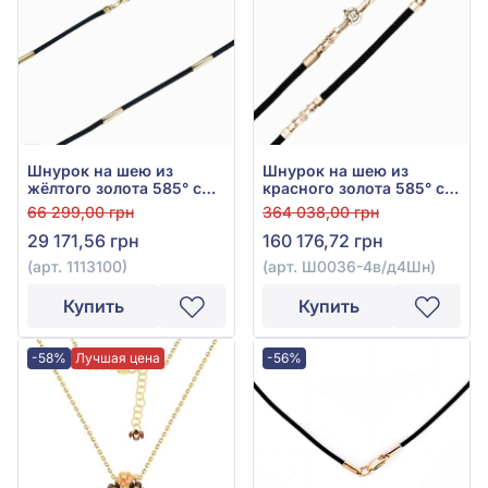
Шнурок на шею из
Шнурок на шею из
жёлтого золота 585° с
красного золота 585° с
каучуком, арт. 1113100
чёрным шёлком и
66 299,00 грн
364 038,00 грн
чёрными
29 171,56 грн
160 176,72 грн
куб.окс.циркония, арт.
Ш0036-4в/д4Шн
(арт. 1113100)
(арт. Ш0036-4в/д4Шн)
Купить
Купить
-58%
Лучшая цена
-56%