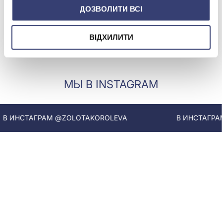
синий сапфир гидро.
(арт. 3-128-33534-145-
ДОЗВОЛИТИ ВСІ
4,83ct, арт. 3-128-33534-
313-410)
145-313-410
Купить
ВІДХИЛИТИ
МЫ В INSTAGRAM
 ИНСТАГРАМ @ZOLOTAKOROLEVA
В ИНСТАГРАМ 