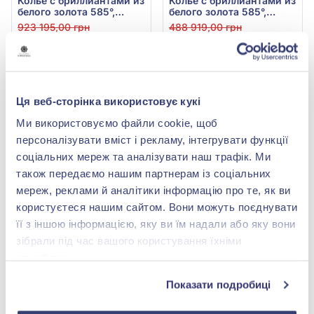
Колье с бриллиантами из
Колье с бриллиантами из
белого золота 585°,
белого золота 585°,
Бриллиант 3,36ct, арт.
Бриллиант 1ct, арт.
923 195,00 грн
488 919,00 грн
КР7150/1S
П7071/1S-GIA
461 597,50 грн
244 459,50 грн
(арт. КР7150/1S)
(арт. П7071/1S-GIA)
Купить
Купить
Ця веб-сторінка використовує кукі
-50%
Ми використовуємо файли cookie, щоб
персоналізувати вміст і рекламу, інтегрувати функції
соціальних мереж та аналізувати наш трафік. Ми
також передаємо нашим партнерам із соціальних
мереж, реклами й аналітики інформацію про те, як ви
користуєтеся нашим сайтом. Вони можуть поєднувати
її з іншою інформацією, яку ви їм надали або яку вони
зібрали під час вашого користування їхніми
службами.
Колье с бриллиантами из
белого золота 585°,
Показати подробиці
бриллиант 0,02ct, топаз
139 424,00 грн
Swiss Blue 0,1ct, аметист
69 712,00 грн
0,05ct, турмалин 0,06ct,