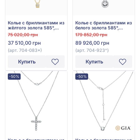
Колье с бриллиантами из
Колье с бриллиантами из
жёлтого золота 585°,
белого золота 585°,
Бриллиант 0,07ct, арт.
Бриллиант 0,2ct, арт.
75 020,00 грн
179 852,00 грн
704-083*
704-923
37 510,00 грн
89 926,00 грн
(арт. 704-083*)
(арт. 704-923^)
Купить
Купить
-50%
-50%