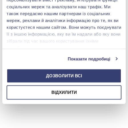
Вес:
28.1 гр.
соціальних мереж та аналізувати наш трафік. Ми
також передаємо нашим партнерам із соціальних
мереж, реклами й аналітики інформацію про те, як ви
користуєтеся нашим сайтом. Вони можуть поєднувати
її з іншою інформацією, яку ви їм надали або яку вони
БРЕНДОВАЯ УПАКОВКА
зібрали під час вашого користування їхніми
Подробнее
службами.
Показати подробиці
ДОЗВОЛИТИ ВСІ
shop@zolotakoroleva.ua
ВІДХИЛИТИ
0 800 501 276