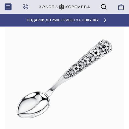
Главная
Ложка чайная «Цветник» из серебра 925°, арт. Ложка 146 Цветник 2 Е
ПОДАРКИ ДО 2500 ГРИВЕН ЗА ПОКУПКУ