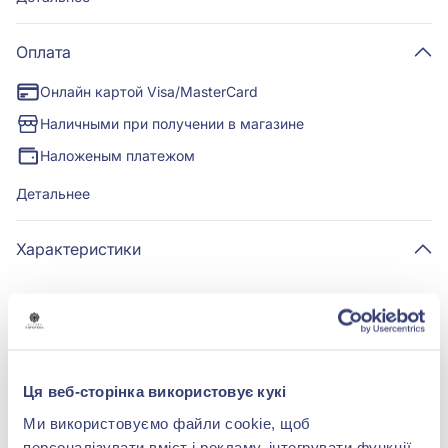
Оплата
Онлайн картой Visa/MasterCard
Наличными при получении в магазине
Наложеным платежом
Детальнее
Характеристики
Вставка:
без вставки
Металл:
серебро 925°
Ця веб-сторінка використовує кукі
Покрытия:
Чернение
Ми використовуємо файли cookie, щоб
персоналізувати вміст і рекламу, інтегрувати функції