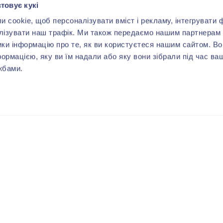
товує кукі
cookie, щоб персоналізувати вміст і рекламу, інтегрувати ф
лізувати наш трафік. Ми також передаємо нашим партнерам 
ики інформацію про те, як ви користуєтеся нашим сайтом. В
формацією, яку ви їм надали або яку вони зібрали під час ва
жбами.
ВАМ МОЖЕТ ПОНРАВИТЬСЯ
-40%