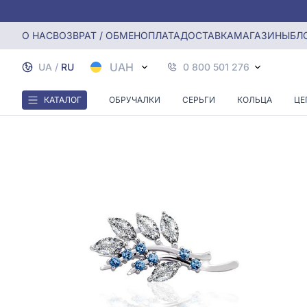
Главная
Серебряная брошь с фианитом
О НАС
ВОЗВРАТ / ОБМЕН
ОПЛАТА
ДОСТАВКА
МАГАЗИНЫ
БЛ
UAH
UA
/
RU
0 800 501 276
КАТАЛОГ
ОБРУЧАЛКИ
СЕРЬГИ
КОЛЬЦА
ЦЕ