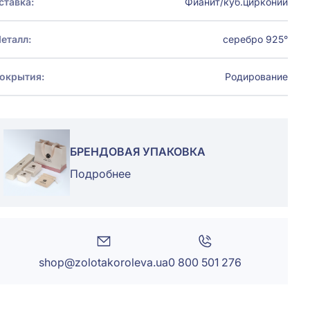
ставка:
Фианит/куб.цирконий
еталл:
серебро 925°
окрытия:
Родирование
БРЕНДОВАЯ УПАКОВКА
Подробнее
shop@zolotakoroleva.ua
0 800 501 276