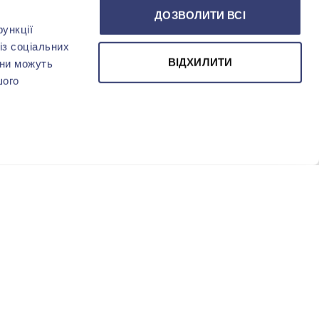
ДОЗВОЛИТИ ВСІ
ункції
із соціальних
ВІДХИЛИТИ
они можуть
шого
-40%
-40%