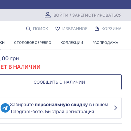
ВОЙТИ / ЗАРЕГИСТРИРОВАТЬСЯ
Серебряная брошь с фианитом
ПОИСК
ИЗБРАННОЕ
КОРЗИНА
Оставить первый отзыв
НКИ
СТОЛОВОЕ СЕРЕБРО
КОЛЛЕКЦИИ
РАСПРОДАЖА
ртикул:
9522
Код:
59251
,00 грн
НЕТ В НАЛИЧИИ
СООБЩИТЬ О НАЛИЧИИ
Забирайте
персональную скидку
в нашем
Telegram-боте. Быстрая регистрация