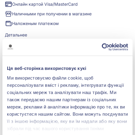
Онлайн картой Visa/MasterCard
Наличными при получении в магазине
Наложеным платежом
Детальнее
Характеристики
Ця веб-сторінка використовує кукі
Ми використовуємо файли cookie, щоб
БРЕНДОВАЯ УПАКОВКА
персоналізувати вміст і рекламу, інтегрувати функції
Подробнее
соціальних мереж та аналізувати наш трафік. Ми
також передаємо нашим партнерам із соціальних
мереж, реклами й аналітики інформацію про те, як ви
користуєтеся нашим сайтом. Вони можуть поєднувати
її з іншою інформацією, яку ви їм надали або яку вони
shop@zolotakoroleva.ua
зібрали під час вашого користування їхніми