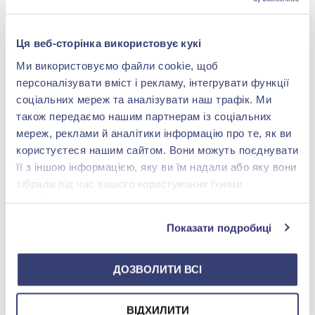
-40%
Ця веб-сторінка використовує кукі
Ми використовуємо файли cookie, щоб
персоналізувати вміст і рекламу, інтегрувати функції
соціальних мереж та аналізувати наш трафік. Ми
також передаємо нашим партнерам із соціальних
мереж, реклами й аналітики інформацію про те, як ви
користуєтеся нашим сайтом. Вони можуть поєднувати
Якорная цепочка из
Серебряная цепочка
її з іншою інформацією, яку ви їм надали або яку вони
серебра 925°, арт. 3-
плетение Якорное
0305.80.2
зібрали під час вашого користування їхніми
11 677,00 грн
Нет в наличии
службами.
7 006,20 грн
(арт. 3-0305.80.2)
Показати подробиці
Купить
ДОЗВОЛИТИ ВСІ
ВІДХИЛИТИ