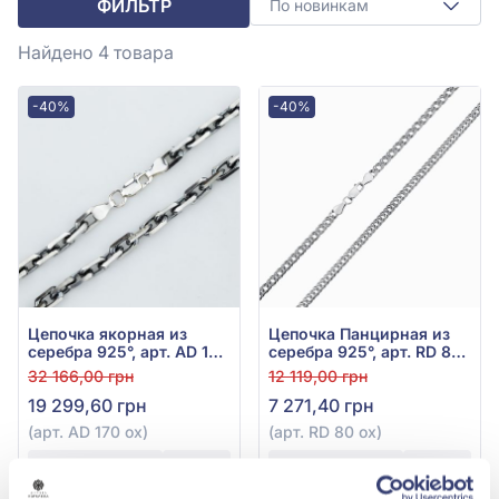
ФИЛЬТР
По новинкам
Найдено 4
товара
-40%
-40%
Цепочка якорная из
Цепочка Панцирная из
серебра 925°, арт. AD 170
серебра 925°, арт. RD 80
ox
ox
32 166,00 грн
12 119,00 грн
19 299,60 грн
7 271,40 грн
(арт. AD 170 ox)
(арт. RD 80 ox)
Купить
Купить