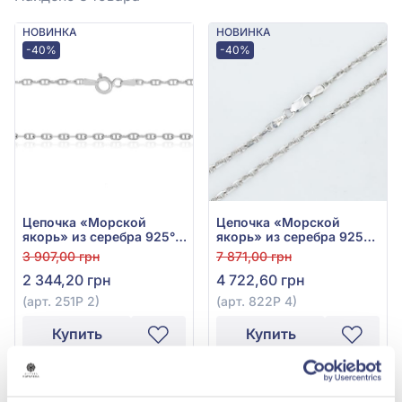
НОВИНКА
НОВИНКА
-40%
-40%
Цепочка «Морской
Цепочка «Морской
якорь» из серебра 925°,
якорь» из серебра 925°
арт. 251Р 2
без вставки, арт. 822Р 4
3 907,00 грн
7 871,00 грн
2 344,20 грн
4 722,60 грн
(арт. 251Р 2)
(арт. 822Р 4)
Купить
Купить
-60%