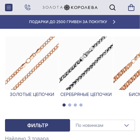
Главная
Цепочки
Цепочки Морской якорь
ЦЕПОЧКИ МОРСКОЙ ЯКОРЬ
ПОДАРКИ ДО 2500 ГРИВЕН ЗА ПОКУПКУ
ЗОЛОТЫЕ ЦЕПОЧКИ
СЕРЕБРЯНЫЕ ЦЕПОЧКИ
БИС
ФИЛЬТР
По новинкам
Найдено 3
товара