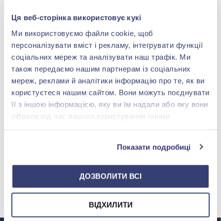
Ця веб-сторінка використовує кукі
Ми використовуємо файли cookie, щоб
персоналізувати вміст і рекламу, інтегрувати функції
соціальних мереж та аналізувати наш трафік. Ми
також передаємо нашим партнерам із соціальних
мереж, реклами й аналітики інформацію про те, як ви
Цепочка «Морской
користуєтеся нашим сайтом. Вони можуть поєднувати
якорь» из серебра 925°,
арт. Морское Е
її з іншою інформацією, яку ви їм надали або яку вони
25 612,00 грн
зібрали під час вашого користування їхніми
10 244,80 грн
службами.
(арт. Морское Е)
Показати подробиці
Купить
ДОЗВОЛИТИ ВСІ
МЫ В INSTAGRAM
ВІДХИЛИТИ