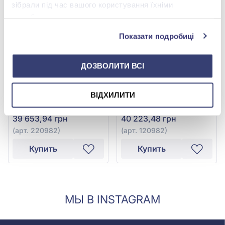
зібрали під час вашого користування їхніми
службами.
Показати подробиці
ДОЗВОЛИТИ ВСІ
Серьги из красно-
Серьги из красно-
желто-белого золота
желто-белого золота
ВІДХИЛИТИ
585°, без вставки, арт.
585°, без вставки, арт.
90 122,60 грн
91 417,00 грн
220982
120982
39 653,94 грн
40 223,48 грн
(арт. 220982)
(арт. 120982)
Купить
Купить
МЫ В INSTAGRAM