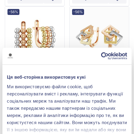
-56%
-56%
Серьги «Шарики» из
Серьги из красно-
Ця веб-сторінка використовує кукі
красно-жёлто-белого
жёлто-белого золота
золота 585°, без вставки,
585°, без вставки, арт.
45 465,80 грн
71 515,60 грн
Ми використовуємо файли cookie, щоб
арт. 410116
220951
20 004,95 грн
31 466,86 грн
персоналізувати вміст і рекламу, інтегрувати функції
(арт. 410116)
(арт. 220951)
соціальних мереж та аналізувати наш трафік. Ми
також передаємо нашим партнерам із соціальних
Купить
Купить
мереж, реклами й аналітики інформацію про те, як ви
користуєтеся нашим сайтом. Вони можуть поєднувати
-56%
-56%
її з іншою інформацією, яку ви їм надали або яку вони