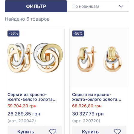
ФИЛЬТР
По новинкам
Найдено 6
товаров
-56%
-56%
Серьги из красно-
Серьги из красно-
желто-белого золота
желто-белого золота
585° без вставки, арт.
585°, без вставки, арт.
59 704,20 грн
68 926,80 грн
220942
220720
26 269,85 грн
30 327,79 грн
(арт. 220942)
(арт. 220720)
Купить
Купить