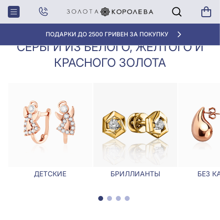
Серьги из белого, желтого и красного
Главная
Серьги
золота
ПОДАРКИ ДО 2500 ГРИВЕН ЗА ПОКУПКУ
СЕРЬГИ ИЗ БЕЛОГО, ЖЕЛТОГО И
КРАСНОГО ЗОЛОТА
ДЕТСКИЕ
БРИЛЛИАНТЫ
БЕЗ К