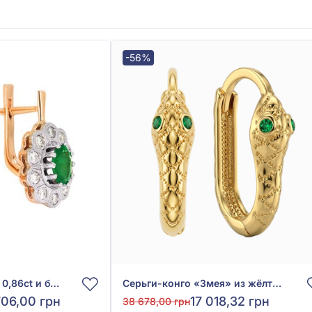
-56%
Серьги с изумрудом 0,86ct и бриллиантом 0,42ct из красно-белого золота 585°, арт. 702-292и
Серьги-конго «Змея» из жёлтого золота 585° с зелёным фианитом/куб.цирконием, арт. 4010071ж
706,00 грн
17 018,32 грн
38 678,00 грн