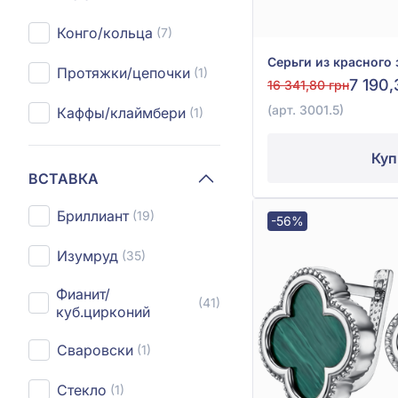
Конго/кольца
(7)
Протяжки/цепочки
(1)
7 190,
16 341,80 грн
(арт. 3001.5)
Каффы/клаймбери
(1)
Куп
ВСТАВКА
Бриллиант
(19)
-56%
Изумруд
(35)
Фианит/
(41)
куб.цирконий
Сваровски
(1)
Стекло
(1)