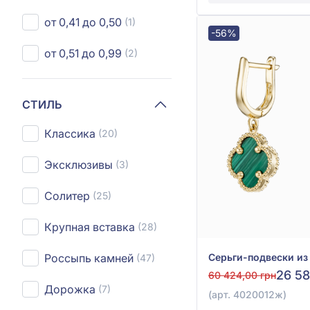
от 0,41 до 0,50
(1)
-56%
от 0,51 до 0,99
(2)
СТИЛЬ
Классика
(20)
Эксклюзивы
(3)
Солитер
(25)
Крупная вставка
(28)
Россыпь камней
(47)
26 58
60 424,00 грн
Дорожка
(7)
(арт. 4020012ж)