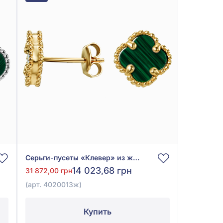
Серьги-пусеты «Клевер» из жёлтого золота 585° с зелёным малахитом, арт. 4020013ж
14 023,68 грн
31 872,00 грн
(арт. 4020013ж)
Купить