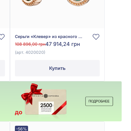
Серьги «Клевер» из красного золота 585° с зелёным малахитом, арт. 4020020
47 914,24 грн
108 896,00 грн
(арт. 4020020)
Купить
-56%