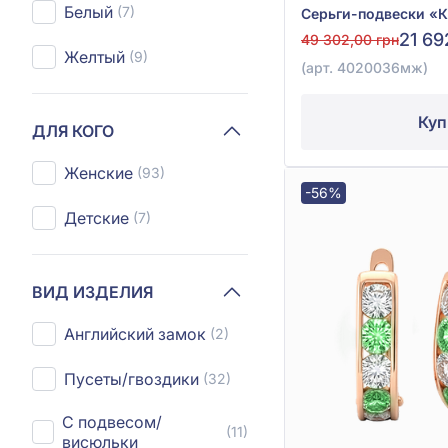
Белый
(7)
21 69
49 302,00 грн
Желтый
(9)
(арт. 4020036мж)
Куп
ДЛЯ КОГО
Женские
(93)
-56%
Детские
(7)
ВИД ИЗДЕЛИЯ
Aнглийский замок
(2)
Пусеты/гвоздики
(32)
С подвесом/
(11)
висюльки