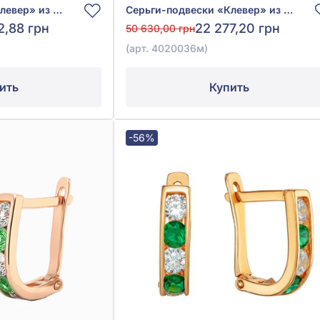
Серьги-подвески «Клевер» из жёлтого золота 585° с зелёным малахитом, арт. 4020036мж
Серьги-подвески «Клевер» из красного золота 585° с зелёным малахитом, арт. 4020036м
2,88 грн
22 277,20 грн
50 630,00 грн
(арт. 4020036м)
ить
Купить
-56%