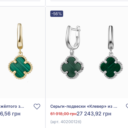
-56%
Серьги-подвески из жёлтого золота 585° с зелёным малахитом, арт. 4020012ж
Серьги-подвески «Клевер» из белого золота 585° с зелёным малахитом, арт. 4020012б
6,56 грн
27 243,92 грн
61 918,00 грн
(арт. 4020012б)