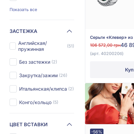
Показать все
ЗАСТЕЖКА
Английская/
46 8
106 572,00 грн
(51)
пружинная
(арт. 4020020б)
Без застежки
(2)
Куп
Закрутка/зажим
(26)
Итальянская/клипса
(2)
Конго/кольцо
(5)
ЦВЕТ ВСТАВКИ
-56%