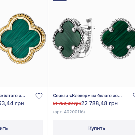
Серьги «Клевер» из жёлтого золота 585° с зелёным малахитом, арт. 4020020ж
Серьги «Клевер» из белого золота 585° с зелёным малахитом, арт. 4020011б
53,44 грн
22 788,48 грн
51 792,00 грн
(арт. 4020011б)
ить
Купить