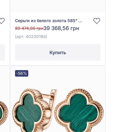
Серьги из белого золота 585° с зелёным малахитом, арт. 4020018б
39 368,56 грн
89 474,00 грн
(арт. 4020018б)
Купить
-56%