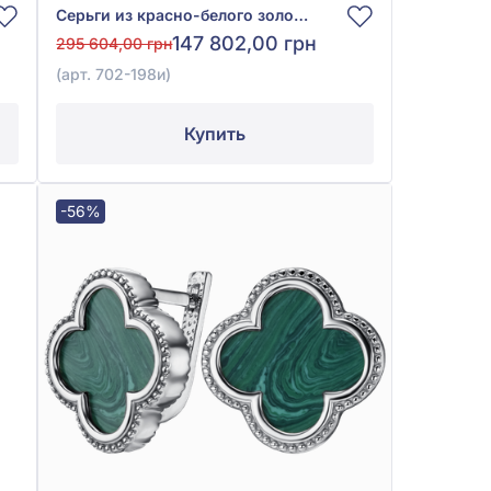
Серьги из красно-белого золота 585° с изумрудом 0,75ct и бриллиантом 0,2ct, арт. 702-198и
147 802,00 грн
295 604,00 грн
(арт. 702-198и)
Купить
-56%