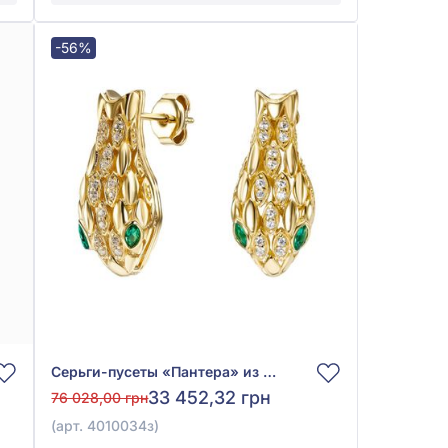
-56%
Серьги-пусеты «Пантера» из жёлтого золота 585°, без вставки, арт. 4010034з
33 452,32 грн
76 028,00 грн
(арт. 4010034з)