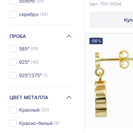
золото
(55)
(арт. 702-292и)
серебро
(46)
Куп
ПРОБА
-56%
585°
(55)
925°
(45)
925°/375°
(1)
ЦВЕТ МЕТАЛЛА
Красный
(30)
Красно-белый
(9)