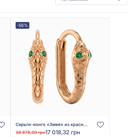
-56%
Серьги-конго «Змея» из красного золота 585° с зелёным фианитом (куб. цирконий), арт. 4010071
17 018,32 грн
38 678,00 грн