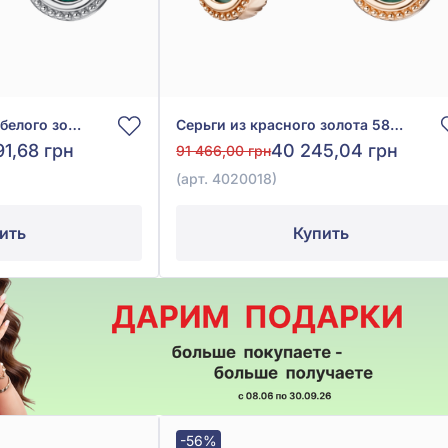
Серьги «Клевер» из белого золота 585° с зелёным малахитом, арт. 4020020б
Серьги из красного золота 585° с зелёным малахитом, арт. 4020018
91,68 грн
40 245,04 грн
91 466,00 грн
(арт. 4020018)
ить
Купить
-56%