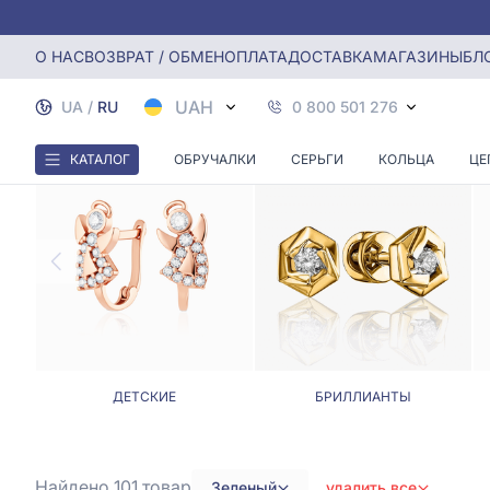
Главная
Серьги
Серьги с зелеными камнями
О НАС
ВОЗВРАТ / ОБМЕН
ОПЛАТА
ДОСТАВКА
МАГАЗИНЫ
БЛ
С
UAH
UA
/
RU
0 800 501 276
КАТАЛОГ
ОБРУЧАЛКИ
СЕРЬГИ
КОЛЬЦА
ЦЕ
ДЕТСКИЕ
БРИЛЛИАНТЫ
Найдено 101
товар
Зеленый
удалить все