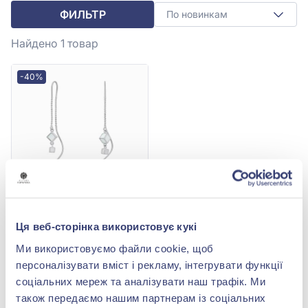
ФИЛЬТР
По новинкам
Найдено 1
товар
-40%
Серьги-протяжки из
Ця веб-сторінка використовує кукі
серебра 925° с эмалью,
арт. R194сР
4 758,00 грн
Ми використовуємо файли cookie, щоб
2 854,80 грн
персоналізувати вміст і рекламу, інтегрувати функції
(арт. R194сР)
соціальних мереж та аналізувати наш трафік. Ми
також передаємо нашим партнерам із соціальних
Купить