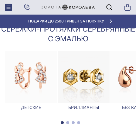
Сережки-протяжки серебрянные с
Главная
Серьги
эмалью
ПОДАРКИ ДО 2500 ГРИВЕН ЗА ПОКУПКУ
СЕРЕЖКИ-ПРОТЯЖКИ СЕРЕБРЯННЫЕ
С ЭМАЛЬЮ
ДЕТСКИЕ
БРИЛЛИАНТЫ
БЕЗ К