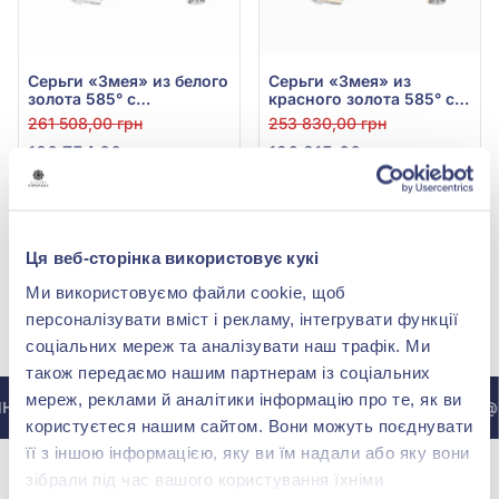
Серьги «Змея» из белого
Серьги «Змея» из
золота 585° с
красного золота 585° с
бриллиантом 0,6ct, арт.
бриллиантом 0,6ct, арт.
261 508,00 грн
253 830,00 грн
Ск7040/1
Ск7040
130 754,00 грн
126 915,00 грн
(арт. Ск7040/1)
(арт. Ск7040)
Купить
Купить
Ця веб-сторінка використовує кукі
Ми використовуємо файли cookie, щоб
персоналізувати вміст і рекламу, інтегрувати функції
МЫ В INSTAGRAM
соціальних мереж та аналізувати наш трафік. Ми
також передаємо нашим партнерам із соціальних
мереж, реклами й аналітики інформацію про те, як ви
НСТАГРАМ @ZOLOTAKOROLEVA
В ИНСТАГРАМ @Z
користуєтеся нашим сайтом. Вони можуть поєднувати
її з іншою інформацією, яку ви їм надали або яку вони
зібрали під час вашого користування їхніми