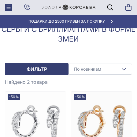
Серьги с
Серьги с бриллиантами в
Главная
бриллиантами
форме змеи
«ЛУЧШАЯ ЦЕНА» ОТ 5945 ГРН/ГРАММ
СЕРЬГИ С БРИЛЛИАНТАМИ В ФОРМЕ
ЗМЕИ
ФИЛЬТР
По новинкам
Найдено 2
товара
-50%
-50%