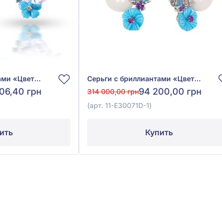
Серьги с бриллиантами «Цветы» из белого золота 585° с бриллиантом 0,14ct, топазом Sky Blue 0,15ct, жемчугом, аметистом 2,44ct, бирюзой 1,3ct, иолитом 1,29ct и перламутром 1,68ct, арт. 11-Е30200В-1
Серьги с бриллиантами «Цветы» из белого золота 585° с топазом Sky Blue 25,79ct, культивированным пресноводным жемчугом, аметистом 0,27ct, бирюзой 2,05ct и хризолитом 0,38ct, арт. 11-Е30071D-1
06,40 грн
94 200,00 грн
314 000,00 грн
(арт. 11-Е30071D-1)
ить
Купить