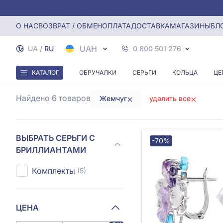
Главная
Серьги с бриллиантами
Серьги с бриллианта
О НАС
ВОЗВРАТ / ОБМЕН
ОПЛАТА
ДОСТАВКА
МАГАЗИНЫ
БЛ
СЕРЬ
UAH
UA
/
RU
0 800 501 276
КАТАЛОГ
ОБРУЧАЛКИ
СЕРЬГИ
КОЛЬЦА
ЦЕ
Найдено 6
товаров
Жемчуг
удалить все
ВЫБРАТЬ СЕРЬГИ С
-70%
БРИЛЛИАНТАМИ
Комплекты
(5)
ЦЕНА