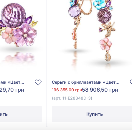
Серьги с бриллиантами «Цветы» из красного золота 585° с бриллиантом 0,04ct, аметистом 20,81ct, турмалином 0,25ct, хризолитом 0,6ct и перламутром 1,13ct, арт. 11-Е28337F-2
Серьги с бриллиантами «Цветы» из красного золота 585° с бриллиантом 0,17ct, топазом Sky Blue 0,08ct, аметистом 10,83ct, бирюзой 1,01ct и перламутром 0,99ct, арт. 11-Е28348D-3
29,70 грн
58 906,50 грн
196 355,00 грн
(арт. 11-Е28348D-3)
ить
Купить