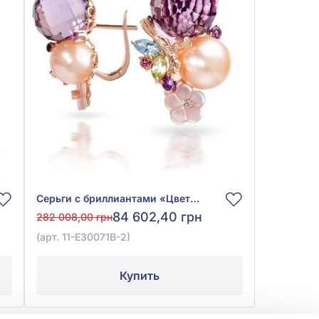
Серьги с бриллиантами «Цветы» из красного золота 585° с бриллиантом 0,02ct, топазом Sky Blue 0,26ct, жемчугом культ. пресн., аметистом 21,02ct, топазом розовым 0,09ct, хризолитом 0,3ct и перламутром 1,04ct, арт. 11-Е30071В-2
84 602,40 грн
282 008,00 грн
(арт. 11-Е30071В-2)
Купить