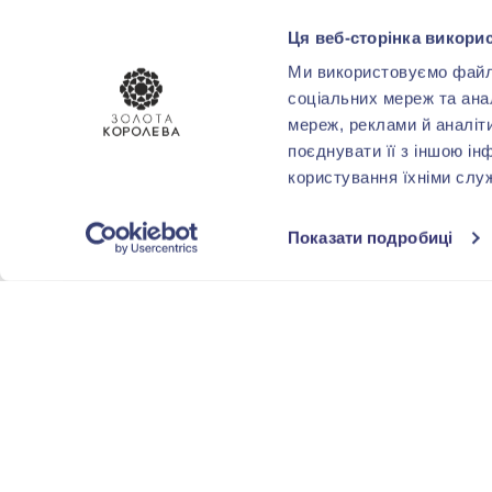
Фиолетовый
Ця веб-сторінка викорис
(6)
Ми використовуємо файли 
Бирюзовый
(1)
соціальних мереж та ана
мереж, реклами й аналіт
Голубой
(5)
поєднувати її з іншою ін
користування їхніми слу
КАРАТНОСТЬ
Показати подробиці
до 0,10
(3)
от 0,11 до 0,20
(2)
СТИЛЬ
Эксклюзивы
(5)
Крупная вставка
(4)