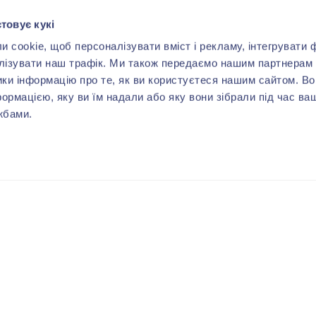
товує кукі
cookie, щоб персоналізувати вміст і рекламу, інтегрувати ф
лізувати наш трафік. Ми також передаємо нашим партнерам 
ики інформацію про те, як ви користуєтеся нашим сайтом. В
формацією, яку ви їм надали або яку вони зібрали під час ва
жбами.