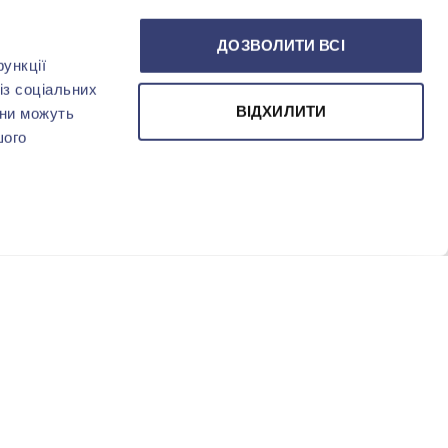
ДОЗВОЛИТИ ВСІ
ункції
із соціальних
ВІДХИЛИТИ
они можуть
шого