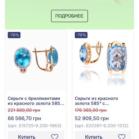
-70%
-70%
Серьги с бриллиантами
Серьги из красного
из красного золота 585°
золота 585° с
с бриллиантом 0,37ct и
бриллиантом 0,15ct и
221 889,00 грн
176 365,00 грн
топазом Sky Blue 14,31ct,
топазом Swiss Blue
66 566,70 грн
52 909,50 грн
арт. E15725-9.200-1963
9,85ct, арт. E20391-
9.200-1312
(арт. E15725-9.200-1963)
(арт. E20391-9.200-1312)
Купить
Купить