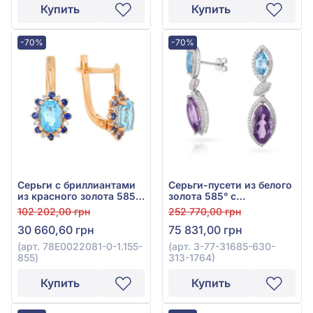
0,09ct и розовым опалом
Е33360А-1
Купить
Купить
3,81ct, арт. 11-E33354D-1
-70%
-70%
Серьги с бриллиантами
Серьги-пусети из белого
из красного золота 585°
золота 585° с
с сапфиром 0,28ct,
бриллиантом 0,62ct,
102 202,00 грн
252 770,00 грн
бриллиантом 0,1ct и
топазом Swiss Blue 1,27ct
30 660,60 грн
75 831,00 грн
топазом Swiss Blue 2,1ct,
и аметистом 5,44ct, арт.
арт. 78E0022081-0-1.155-
3-77-31685-630-313-
(арт. 78E0022081-0-1.155-
(арт. 3-77-31685-630-
855
1764
855)
313-1764)
Купить
Купить