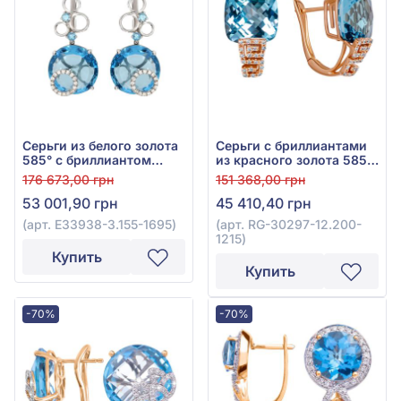
Серьги из белого золота
Серьги с бриллиантами
585° с бриллиантом
из красного золота 585°,
0,16ct и топазом Swiss
бриллиант 0,14ct, топаз
176 673,00 грн
151 368,00 грн
Blue 12,59ct, арт.
Swiss Blue 10,35ct, арт.
53 001,90 грн
45 410,40 грн
E33938-3.155-1695
RG-30297-12.200-1215
(арт. E33938-3.155-1695)
(арт. RG-30297-12.200-
1215)
Купить
Купить
-70%
-70%