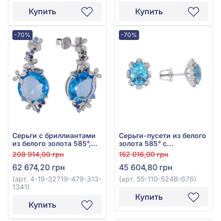
0,27ct, бирюзой 2,05ct и
Е28348F
Купить
Купить
хризолитом 0,38ct, арт.
11-Е30071D-1
-70%
-70%
Серьги с бриллиантами
Серьги-пусети из белого
из белого золота 585°,
золота 585° с
Бриллиант 0,19ct, Топаз
бриллиантом 0,41ct и
208 914,00 грн
152 016,00 грн
Swiss Blue 13,05ct,
топазом мистик 5,79ct,
62 674,20 грн
45 604,80 грн
Аметист 0,14ct, арт. 4-19-
арт. 55-110-524В-676
32719-479-313-1341
(арт. 4-19-32719-479-313-
(арт. 55-110-524В-676)
1341)
Купить
Купить