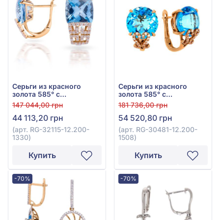
Серьги из красного
Серьги из красного
золота 585° с
золота 585° с
бриллиантом 0,22ct и
бриллиантом 0,19ct и
147 044,00 грн
181 736,00 грн
топазом Sky Blue 7,65ct,
топазом Sky Blue 13,55ct,
44 113,20 грн
54 520,80 грн
арт. RG-32115-12.200-
арт. RG-30481-12.200-
1330
1508
(арт. RG-32115-12.200-
(арт. RG-30481-12.200-
1330)
1508)
Купить
Купить
-70%
-70%