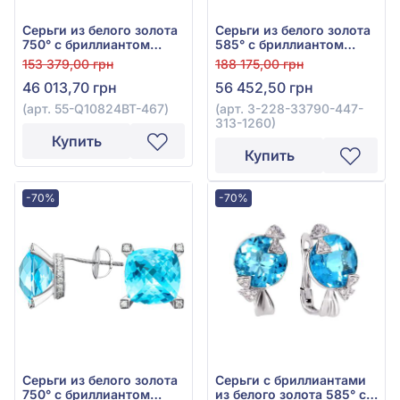
Серьги из белого золота
Серьги из белого золота
750° с бриллиантом
585° с бриллиантом
0,24ct и топазом Swiss
0,45ct и топазом Swiss
153 379,00 грн
188 175,00 грн
Blue 1,2ct, арт. 55-
Blue 7,93ct, арт. 3-228-
46 013,70 грн
56 452,50 грн
Q10824BT-467
33790-447-313-1260
(арт. 55-Q10824BT-467)
(арт. 3-228-33790-447-
313-1260)
Купить
Купить
-70%
-70%
Серьги из белого золота
Серьги с бриллиантами
750° с бриллиантом
из белого золота 585° с