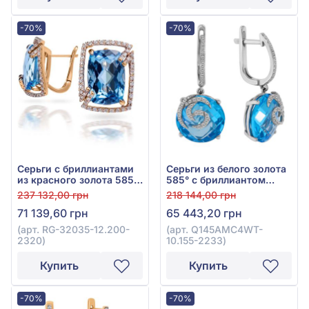
-70%
-70%
Серьги с бриллиантами
Серьги из белого золота
из красного золота 585°
585° с бриллиантом
с бриллиантом 0,46ct и
0,26ct и топазом Swiss
237 132,00 грн
218 144,00 грн
топазом Sky Blue 12,35ct,
Blue 16,94ct, арт.
71 139,60 грн
65 443,20 грн
арт. RG-32035-12.200-
Q145AMC4WT-10.155-
2320
2233
(арт. RG-32035-12.200-
(арт. Q145AMC4WT-
2320)
10.155-2233)
Купить
Купить
-70%
-70%