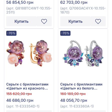
56 854,50 грн
62 703,00 грн
Q818BTC4WT-10.155-2511
12,18ct, арт.
Q706GAC4YX-10.155-1870
(арт. Q818BTC4WT-10.155-
(арт. Q706GAC4YX-10.155-
2511)
1870)
Купить
Купить
-70%
-70%
Серьги с бриллиантами
Серьги с бриллиантами
«Цветы» из красного
«Цветы» из белого
золота 585° с
золота 585° с
155 620,00 грн
160 189,00 грн
бриллиантом 0,07ct,
бриллиантом 0,23ct,
46 686,00 грн
48 056,70 грн
аметистом 4,26ct,
топазом Sky Blue 0,77ct,
розовым топазом 0,78ct,
аметистом 2,1ct и
(арт. 11-E33354D-1)
(арт. 11-Е33360А-1)
гранатом родолитом
иолитом 0,49ct, арт. 11-