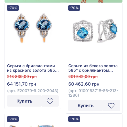
-70%
-70%
Серьги с бриллиантами
Серьги из белого золота
из красного золота 585°
585° с бриллиантом
с бриллиантом 0,41ct и
0,63ct и топазом Swiss
213 839,00 грн
201 542,00 грн
топазом Sky Blue 3,68ct,
Blue 2,06ct, арт.
64 151,70 грн
60 462,60 грн
арт. E20079-9.200-2043
910016371B-86-213-1286
(арт. E20079-9.200-2043)
(арт. 910016371B-86-213-
1286)
Купить
Купить
-70%
-70%