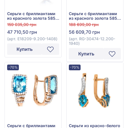
Серьги с бриллиантами
Серьги с бриллиантами
из красного золота 585°
из красного золота 585°
с бриллиантом 0,28ct и
с бриллиантом 0,41ct и
159 035,00 грн
188 699,00 грн
топазом Sky Blue 9,87ct,
топазом Sky Blue 9,1ct,
47 710,50 грн
56 609,70 грн
арт. E18209-9.200-1408
арт. RG-30474-12.200-
1940
(арт. E18209-9.200-1408)
(арт. RG-30474-12.200-
1940)
Купить
Купить
-70%
-70%
Серьги с бриллиантами
Серьги из красно-белого