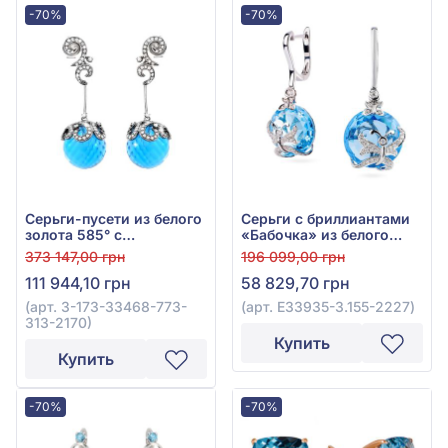
-70%
-70%
Серьги-пусети из белого
Серьги с бриллиантами
золота 585° с
«Бабочка» из белого
бриллиантом 0,63ct и
золота 585° с
373 147,00 грн
196 099,00 грн
топазом Swiss Blue
бриллиантом 0,22ct и
111 944,10 грн
58 829,70 грн
35,22ct, арт. 3-173-
топазом Sky Blue 12,6ct,
33468-773-313-2170
арт. E33935-3.155-2227
(арт. 3-173-33468-773-
(арт. E33935-3.155-2227)
313-2170)
Купить
Купить
-70%
-70%