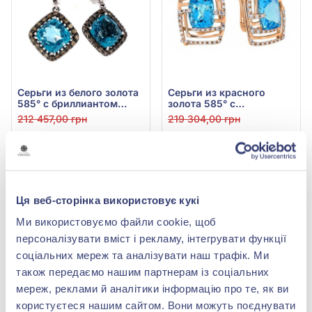
Серьги из белого золота
Серьги из красного
585° с бриллиантом
золота 585° с
0,51ct и топазом Swiss
бриллиантом 0,43ct и
212 457,00 грн
219 304,00 грн
Blue 9,69ct, арт. E23299-
топазом Sky Blue 6,7ct,
63 737,10 грн
65 791,20 грн
9.155-1648
арт. RG-32143-12.200-
2278
(арт. E23299-9.155-1648)
(арт. RG-32143-12.200-
2278)
Купить
Купить
Ця веб-сторінка використовує кукі
Ми використовуємо файли cookie, щоб
-70%
-70%
персоналізувати вміст і рекламу, інтегрувати функції
соціальних мереж та аналізувати наш трафік. Ми
також передаємо нашим партнерам із соціальних
мереж, реклами й аналітики інформацію про те, як ви
користуєтеся нашим сайтом. Вони можуть поєднувати