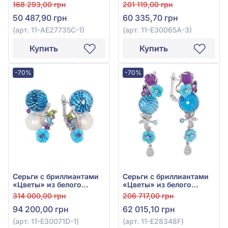
Бриллиант 0,01ct, Топаз
золота 585° с
168 293,00 грн
201 119,00 грн
Sky Blue 0,98ct, Аметист
бриллиантом 0,06ct,
50 487,90 грн
60 335,70 грн
10,26ct, арт. 11-
топазом Sky Blue 17,22ct,
АЕ27735С-1
бирюзой 1,46ct и
(арт. 11-АЕ27735С-1)
(арт. 11-Е30065А-3)
перламутром 0,55ct, арт.
11-Е30065А-3
Купить
Купить
-70%
-70%
Серьги с бриллиантами
Серьги с бриллиантами
«Цветы» из белого
«Цветы» из белого
золота 585° с топазом
золота 585° с
314 000,00 грн
206 717,00 грн
Sky Blue 25,79ct,
бриллиантом 0,17ct,
94 200,00 грн
62 015,10 грн
культивированным
топазом Sky Blue 14,44ct,
пресноводным
аметистом 1,58ct и
(арт. 11-Е30071D-1)
(арт. 11-Е28348F)
жемчугом, аметистом
бирюзой 2,09ct, арт. 11-