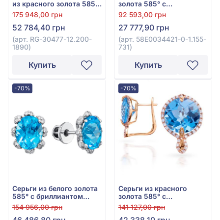
из красного золота 585°,
золота 585° с
бриллиант 0,35ct, топаз
бриллиантом 0,1ct и
175 948,00 грн
92 593,00 грн
Sky Blue 6,6ct, арт. RG-
топазом Swiss Blue
52 784,40 грн
27 777,90 грн
30477-12.200-1890
2,14ct, арт. 58E0034421-
0-1.155-731
(арт. RG-30477-12.200-
(арт. 58E0034421-0-1.155-
1890)
731)
Купить
Купить
-70%
-70%
Серьги из белого золота
Серьги из красного
585° с бриллиантом
золота 585° с
0,41ct и топазом Swiss
бриллиантом 0,27ct и
154 956,00 грн
141 127,00 грн
Blue 5,79ct, арт. 55-110-
топазом Swiss Blue 8,4ct,
46 486,80 грн
42 338,10 грн
52-698
арт. RG-32110-12.200-