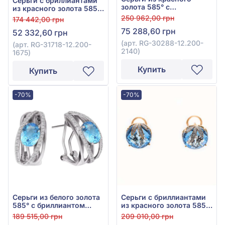
Серьги с бриллиантами
золота 585° с
из красного золота 585°
бриллиантом 0,42ct и
с бриллиантом 0,25ct и
250 962,00 грн
174 442,00 грн
топазом Sky Blue 21,5ct,
топазом Sky Blue 10,8ct,
75 288,60 грн
арт. RG-30288-12.200-
52 332,60 грн
арт. RG-31718-12.200-
2140
1675
(арт. RG-30288-12.200-
(арт. RG-31718-12.200-
2140)
1675)
Купить
Купить
-70%
-70%
Серьги из белого золота
Серьги с бриллиантами
585° с бриллиантом
из красного золота 585°
0,3ct и топазом Swiss
с бриллиантом 0,11ct и
189 515,00 грн
209 010,00 грн
Blue 3,5ct, арт.
топазом Swiss Blue