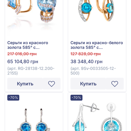
Серьги из красного
Серьги из красно-белого
золота 585° с
золота 585° с
бриллиантом 0,51ct и
бриллиантом 0,12ct и
217 016,00 грн
127 828,00 грн
топазом Sky Blue 13,8ct,
топазом Swiss Blue
65 104,80 грн
38 348,40 грн
арт. RG-28138-12.200-
3,01ct, арт. 9Sv-0033505-
2155
12-500
(арт. RG-28138-12.200-
(арт. 9Sv-0033505-12-
2155)
500)
Купить
Купить
-70%
-70%