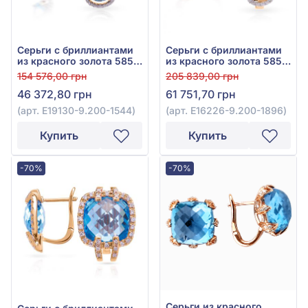
Серьги с бриллиантами
Серьги с бриллиантами
из красного золота 585°
из красного золота 585°
с бриллиантом 0,36ct и
с бриллиантом 0,41ct и
154 576,00 грн
205 839,00 грн
топазом Swiss Blue
топазом Sky Blue 4,46ct,
46 372,80 грн
61 751,70 грн
3,37ct, арт. E19130-9.200-
арт. E16226-9.200-1896
1544
(арт. E19130-9.200-1544)
(арт. E16226-9.200-1896)
Купить
Купить
-70%
-70%
Серьги из красного