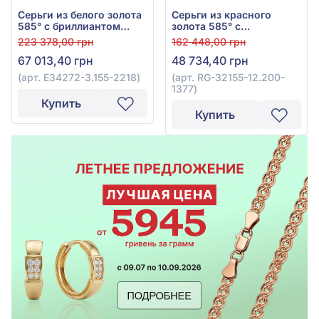
Серьги из белого золота
Серьги из красного
585° с бриллиантом
золота 585° с
0,48ct и топазом Swiss
бриллиантами 0,14ct и
223 378,00 грн
162 448,00 грн
Blue 12,75ct, арт. E34272-
топазом Sky Blue 12,95ct,
67 013,40 грн
48 734,40 грн
3.155-2218
арт. RG-32155-12.200-
1377
(арт. E34272-3.155-2218)
(арт. RG-32155-12.200-
1377)
Купить
Купить