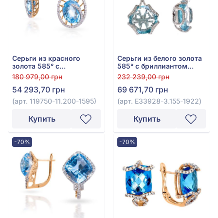
Серьги из красного
Серьги из белого золота
золота 585° с
585° с бриллиантом
бриллиантом 0,43ct и
0,22ct и топазом Swiss
180 979,00 грн
232 239,00 грн
топазом Swiss Blue
Blue 14,02ct, арт.
54 293,70 грн
69 671,70 грн
6,36ct, арт. 119750-
E33928-3.155-1922
11.200-1595
(арт. 119750-11.200-1595)
(арт. E33928-3.155-1922)
Купить
Купить
-70%
-70%