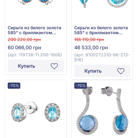
Серьги из белого золота
Серьги из белого золота
585° с бриллиантом
585° с бриллиантом
0,49ct и топазом Swiss
0,32ct и топазом Swiss
200 220,00 грн
155 110,00 грн
Blue 9,82ct, арт. 119738-
Blue 9,63ct, арт.
60 066,00 грн
46 533,00 грн
11.200-1606
910027231D-86-213-916
(арт. 119738-11.200-1606)
(арт. 910027231D-86-213-
916)
Купить
Купить
-70%
-70%