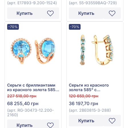
1524
(арт. E17893-9.200-1524)
(арт. 55-93559ВАQ-729)
Купить
Купить
-70%
-70%
Серьги с бриллиантами
Серьги из красного
из красного золота 585°,
золота 585° с
Бриллиант 0,35ct, Топаз
бриллиантом 0,05ct и
227 518,00 грн
120 659,00 грн
Swiss Blue 13,43ct, арт.
топазом Swiss Blue 1,5ct,
68 255,40 грн
36 197,70 грн
RG-30473-12.200-2160
арт. 2ВЕ0815-3-288
(арт. RG-30473-12.200-
(арт. 2ВЕ0815-3-288)
2160)
Купить
Купить