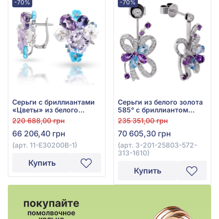
-70%
-70%
Серьги с бриллиантами
Серьги из белого золота
«Цветы» из белого
585° с бриллиантом
золота 585° с
0,51ct, голубым топазом
220 688,00 грн
235 351,00 грн
бриллиантом 0,14ct,
Swiss Blue 0,72ct и
66 206,40 грн
70 605,30 грн
топазом Sky Blue 0,15ct,
сиреневым аметистом
жемчугом, аметистом
0,63ct, арт. 3-201-25803-
(арт. 11-Е30200В-1)
(арт. 3-201-25803-572-
2,44ct, бирюзой 1,3ct,
572-313-1610
313-1610)
иолитом 1,29ct и
Купить
перламутром 1,68ct, арт.
Купить
11-Е30200В-1