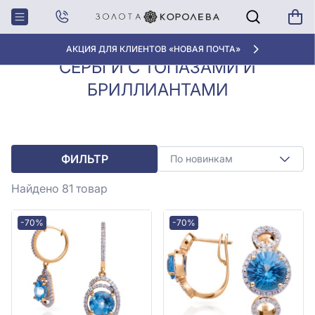
Серьги с
Серьги с топазами и
Главная
бриллиантами
бриллиантами
АКЦИЯ ДЛЯ КЛИЕНТОВ «НОВАЯ ПОЧТА»
СЕРЬГИ С ТОПАЗАМИ И
БРИЛЛИАНТАМИ
ФИЛЬТР
По новинкам
Найдено 81
товар
-70%
-70%