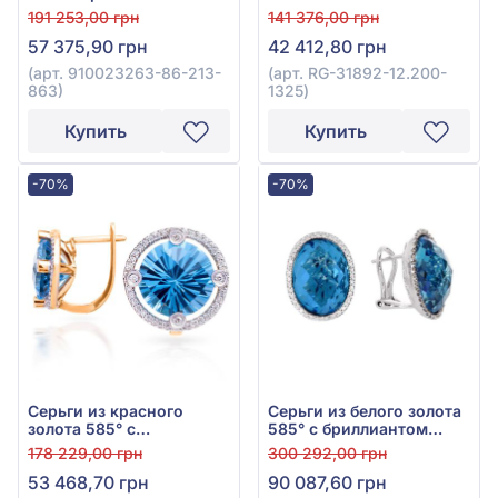
0,28ct и топазом Swiss
бриллиантом 0,17ct и
191 253,00 грн
141 376,00 грн
Blue 11,29ct, арт.
топазом Swiss Blue
57 375,90 грн
42 412,80 грн
910023263-86-213-863
8,65ct, арт. RG-31892-
12.200-1325
(арт. 910023263-86-213-
(арт. RG-31892-12.200-
863)
1325)
Купить
Купить
-70%
-70%
Серьги из красного
Серьги из белого золота
золота 585° с
585° с бриллиантом
бриллиантом 0,22ct и
0,25ct и топазом Swiss
178 229,00 грн
300 292,00 грн
топазом Swiss Blue
Blue 23,56ct, арт. 55-
53 468,70 грн
90 087,60 грн
7,16ct, арт. E17893-9.200-
93559ВАQ-729