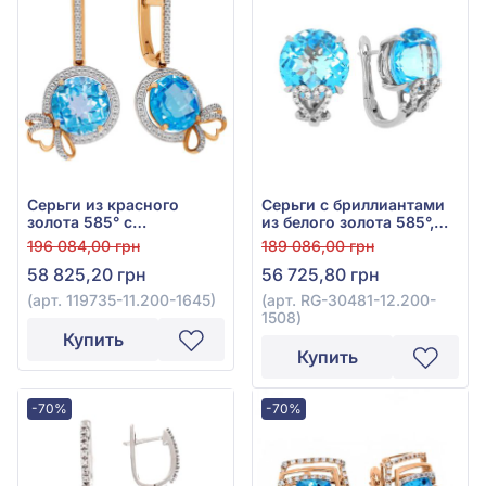
Серьги из красного
Серьги с бриллиантами
золота 585° с
из белого золота 585°,
бриллиантом 0,43ct и
бриллиант 0,19ct, топаз
196 084,00 грн
189 086,00 грн
топазом Swiss Blue
Sky Blue 13,55ct, арт. RG-
58 825,20 грн
56 725,80 грн
9,94ct, арт. 119735-
30481-12.200-1508
11.200-1645
(арт. 119735-11.200-1645)
(арт. RG-30481-12.200-
1508)
Купить
Купить
-70%
-70%