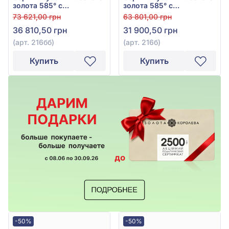
золота 585° с
золота 585° с
бриллиантом 0,239ct,
прозрачным
73 621,00 грн
63 801,00 грн
арт. 216бб
бриллиантом 0,1047ct и
36 810,50 грн
31 900,50 грн
чёрным бриллиантом
0,171ct, арт. 216б
(арт. 216бб)
(арт. 216б)
Купить
Купить
-50%
-50%