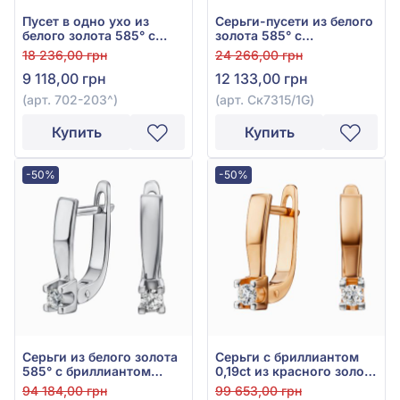
Пусет в одно ухо из
Серьги-пусети из белого
белого золота 585° с
золота 585° с
бриллиантом 0,04ct, арт.
бриллиантом 0,07ct, арт.
18 236,00 грн
24 266,00 грн
702-203
Ск7315/1G
9 118,00 грн
12 133,00 грн
(арт. 702-203^)
(арт. Ск7315/1G)
Купить
Купить
-50%
-50%
Серьги из белого золота
Серьги с бриллиантом
585° с бриллиантом
0,19ct из красного золота
0,18ct, арт. Ск7041/1
585°, арт. Ск7041
94 184,00 грн
99 653,00 грн