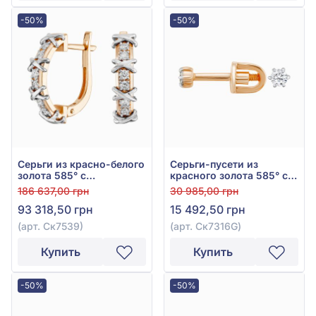
-50%
-50%
Серьги из красно-белого
Серьги-пусети из
золота 585° с
красного золота 585° с
бриллиантом 0,36ct, арт.
бриллиантом 0,1ct, арт.
186 637,00 грн
30 985,00 грн
Ск7539
Ск7316G
93 318,50 грн
15 492,50 грн
(арт. Ск7539)
(арт. Ск7316G)
Купить
Купить
-50%
-50%