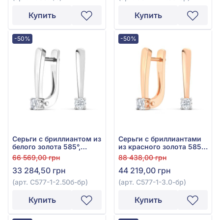
Купить
Купить
-50%
-50%
Серьги с бриллиантом из
Серьги с бриллиантами
белого золота 585°,
из красного золота 585°,
0,11ct, арт. С577-1-2.50б-
Бриллиант 0,2ct, арт.
66 569,00 грн
88 438,00 грн
бр
С577-1-3.0к-бр
33 284,50 грн
44 219,00 грн
(арт. С577-1-2.50б-бр)
(арт. С577-1-3.0-бр)
Купить
Купить