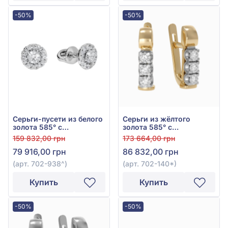
-50%
-50%
Серьги-пусети из белого
Серьги из жёлтого
золота 585° с
золота 585° с
бриллиантом 0,4ct, арт.
бриллиантами 0,26ct,
159 832,00 грн
173 664,00 грн
702-938
арт. 702-140*
79 916,00 грн
86 832,00 грн
(арт. 702-938^)
(арт. 702-140*)
Купить
Купить
-50%
-50%