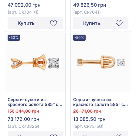
47 092,00 грн
49 826,50 грн
(арт. Ск7041/1)
(арт. Ск7041)
Купить
Купить
-50%
-50%
Серьги-пусети из
Серьги-пусети из
красного золота 585° с
красного золота 585° с
бриллиантом 0,62ct, арт.
бриллиантом 0,08ct, арт.
156 344,00 грн
26 171,00 грн
Ск7032G
Ск7315G
78 172,00 грн
13 085,50 грн
(арт. Ск7032G)
(арт. Ск7315G)