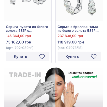
Серьги-пусети из белого
Серьги с бриллиантами
золота 585° с
из белого золота 585°,
бриллиантом 0,43ct, арт.
бриллиант 0,97ct, арт.
146 364,00 грн
237 838,00 грн
702-089п
С7073/1S
73 182,00 грн
118 919,00 грн
(арт. 702-089п^)
(арт. С7073/1S)
Купить
Купить