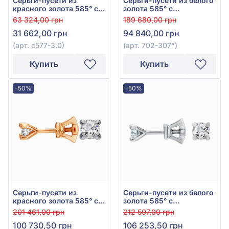
Серьги-пусети из
Серьги-пусети из белого
красного золота 585° с
золота 585° с
бриллиантами 0,22ct,
бриллиантом 0,49ct, арт.
63 324,00 грн
189 680,00 грн
арт. с577-3.0
702-307
31 662,00 грн
94 840,00 грн
(арт. с577-3.0)
(арт. 702-307^)
Купить
Купить
-50%
-50%
Серьги-пусети из
Серьги-пусети из белого
красного золота 585° с
золота 585° с
бриллиантом 0,8ct, арт.
бриллиантом 0,81ct, арт.
201 461,00 грн
212 507,00 грн
Ск7033G
Ск7033/1G
100 730,50 грн
106 253,50 грн