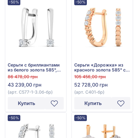
-50%
-50%
Серьги с бриллиантами
Серьги «Дорожка» из
из белого золота 585°,
красного золота 585° с
Бриллиант 0,2ct, арт.
бриллиантами 0,24ct,
86 478,00 грн
105 456,00 грн
С577-1-3.0б-бр
арт. С401к-бр
43 239,00 грн
52 728,00 грн
(арт. С577-1-3.0б-бр)
(арт. С401-бр)
Купить
Купить
-50%
-50%