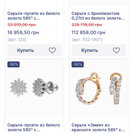
Серьги-пусети из белого
Серьги с бриллиантом
золота 585° с
0,27ct из белого золота
бриллиантом 0,084ct,
585°, арт. 702-140
33 919,00 грн
225 716,00 грн
арт. 12б
16 959,50 грн
112 858,00 грн
(арт. 12б)
(арт. 702-140^)
Купить
Купить
-50%
-50%
Серьги-пусети из белого
Серьги «Змея» из
золота 585° с
красного золота 585° с