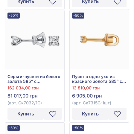
Купить
Купить
-50%
-50%
Серьги-пусети из белого
Пусет в одно ухо из
золота 585° с
красного золота 585° с
бриллиантом 0,6ct, арт.
бриллиантом 0,05ct, арт.
162 034,00 грн
13 810,00 грн
Ск7032/1G
Ск7315G-1шт
81 017,00 грн
6 905,00 грн
(арт. Ск7032/1G)
(арт. Ск7315G-1шт)
Купить
Купить
-50%
-50%