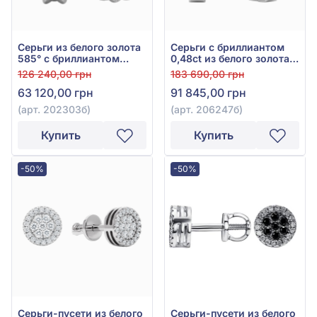
Серьги из белого золота
Серьги с бриллиантом
585° с бриллиантом
0,48ct из белого золота
0,26ct, арт. 202303б
585°, арт. 206247б
126 240,00 грн
183 690,00 грн
63 120,00 грн
91 845,00 грн
(арт. 202303б)
(арт. 206247б)
Купить
Купить
-50%
-50%
Серьги-пусети из белого
Серьги-пусети из белого