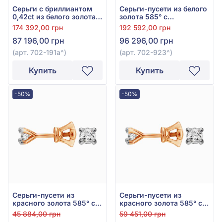
Серьги с бриллиантом
Серьги-пусети из белого
0,42ct из белого золота
золота 585° с
585°, арт. 702-191а
бриллиантом 0,32ct, арт.
174 392,00 грн
192 592,00 грн
702-923
87 196,00 грн
96 296,00 грн
(арт. 702-191а^)
(арт. 702-923^)
Купить
Купить
-50%
-50%
Серьги-пусети из
Серьги-пусети из
красного золота 585° с
красного золота 585° с
бриллиантом 0,14ct, арт.
бриллиантом 0,22ct, арт.
45 884,00 грн
59 451,00 грн
Ск7029G
Ск7030G