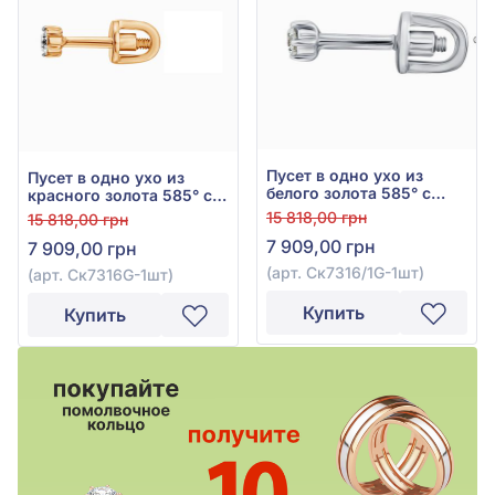
Пусет в одно ухо из
Пусет в одно ухо из
белого золота 585° с
красного золота 585° с
бриллиантом 0,05ct, арт.
бриллиантом 0,05ct, арт.
15 818,00 грн
15 818,00 грн
Ск7316/1G-1шт
Ск7316G-1шт
7 909,00 грн
7 909,00 грн
(арт. Ск7316/1G-1шт)
(арт. Ск7316G-1шт)
Купить
Купить