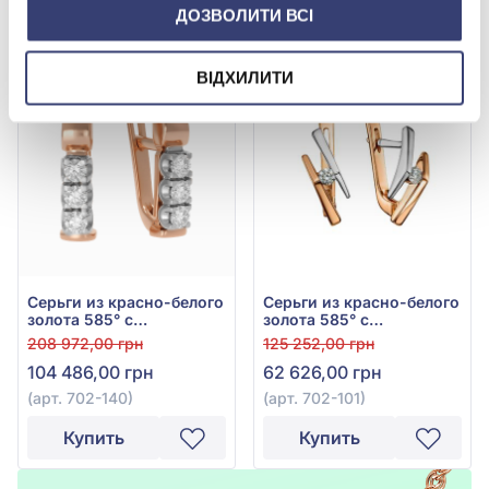
ДОЗВОЛИТИ ВСІ
Купить
Купить
ВІДХИЛИТИ
-50%
-50%
Серьги из красно-белого
Серьги из красно-белого
золота 585° с
золота 585° с
бриллиантом 0,36ct, арт.
бриллиантами 0,16ct, арт.
208 972,00 грн
125 252,00 грн
702-140
702-101
104 486,00 грн
62 626,00 грн
(арт. 702-140)
(арт. 702-101)
Купить
Купить