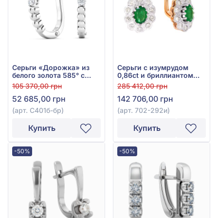
Серьги «Дорожка» из
Серьги с изумрудом
белого золота 585° с
0,86ct и бриллиантом
бриллиантами 0,26ct,
0,42ct из красно-белого
105 370,00 грн
285 412,00 грн
арт. С401б-бр
золота 585°, арт. 702-
52 685,00 грн
142 706,00 грн
292и
(арт. С401б-бр)
(арт. 702-292и)
Купить
Купить
-50%
-50%