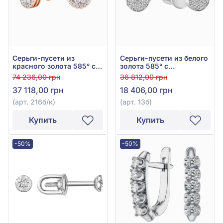
Серьги-пусети из
Серьги-пусети из белого
красного золота 585° с
золота 585° с
бриллиантами 0,24ct,
бриллиантом 0,098ct,
74 236,00 грн
36 812,00 грн
арт. 216б/к
арт. 13б
37 118,00 грн
18 406,00 грн
(арт. 216б/к)
(арт. 13б)
Купить
Купить
-50%
-50%