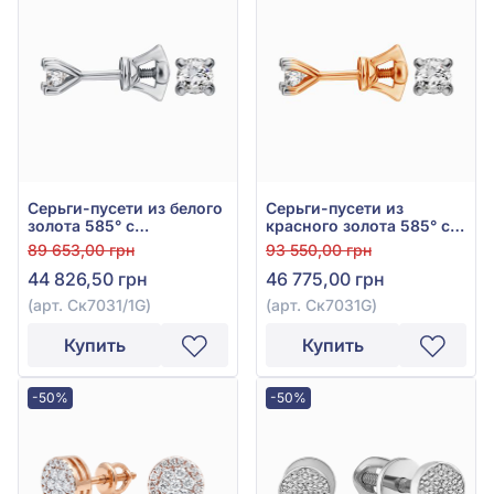
Серьги-пусети из белого
Серьги-пусети из
золота 585° с
красного золота 585° с
бриллиантом 0,38ct, арт.
бриллиантом 0,36ct, арт.
89 653,00 грн
93 550,00 грн
Ск7031/1G
Ск7031G
44 826,50 грн
46 775,00 грн
(арт. Ск7031/1G)
(арт. Ск7031G)
Купить
Купить
-50%
-50%