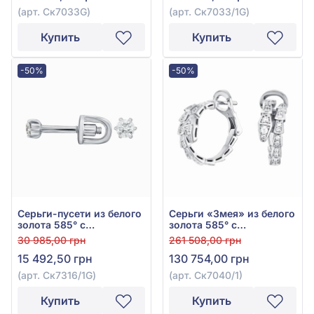
(арт. Ск7033G)
(арт. Ск7033/1G)
Купить
Купить
-50%
-50%
Серьги-пусети из белого
Серьги «Змея» из белого
золота 585° с
золота 585° с
бриллиантом 0,1ct, арт.
бриллиантом 0,6ct, арт.
30 985,00 грн
261 508,00 грн
Ск7316/1G
Ск7040/1
15 492,50 грн
130 754,00 грн
(арт. Ск7316/1G)
(арт. Ск7040/1)
Купить
Купить