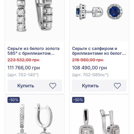
Серьги из белого золота
Серьги с сапфиром и
585° с бриллиантом
бриллиантами из белого
0,36ct, арт. 702-140
золота 585°, арт. 702-
223 532,00 грн
216 980,00 грн
085пс
111 766,00 грн
108 490,00 грн
(арт. 702-140^)
(арт. 702-085пс^)
Купить
Купить
-50%
-50%