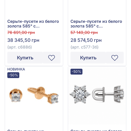
Серьги-пусети из белого
Серьги-пусети из белого
золота 585° с
золота 585° с
бриллиантами 0,26ct,
бриллиантами 0,19ct, арт.
76 691,00 грн
57 149,00 грн
арт. с688б
с577-3б
38 345,50 грн
28 574,50 грн
(арт. с688б)
(арт. с577-3б)
Купить
Купить
НОВИНКА
-50%
-50%