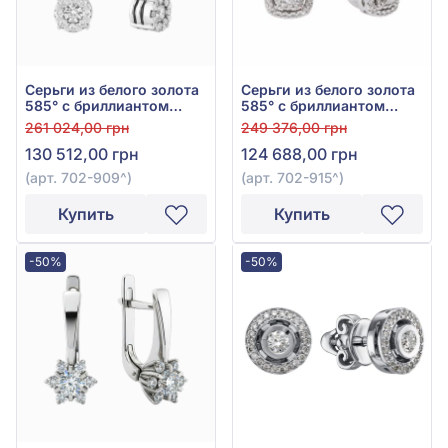
Серьги из белого золота
Серьги из белого золота
585° с бриллиантом
585° с бриллиантом
0,67ct, арт. 702-909^
0,65ct, арт. 702-915
261 024,00 грн
249 376,00 грн
130 512,00 грн
124 688,00 грн
(арт. 702-909^)
(арт. 702-915^)
Купить
Купить
-50%
-50%