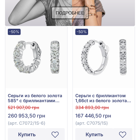
-50%
-50%
Серьги из белого золота
Серьги с бриллиантом
585° с бриллиантами
1,66ct из белого золота
2,54ct, арт. С7072/1S-6
585°, арт. С7075/1S
521 907,00 грн
334 893,00 грн
260 953,50 грн
167 446,50 грн
(арт. С7072/1S-6)
(арт. С7075/1S)
Купить
Купить