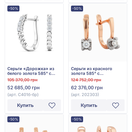
-50%
-50%
Серьги «Дорожка» из
Серьги из красного
белого золота 585° с
золота 585° с
бриллиантами 0,26ct,
бриллиантом 0,26ct, арт.
105 370,00 грн
124 752,00 грн
арт. С401б-бр
202303
52 685,00 грн
62 376,00 грн
(арт. С401б-бр)
(арт. 202303)
Купить
Купить
-50%
-50%