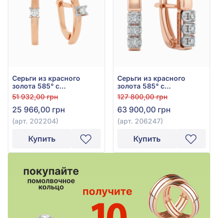
Серьги из красного
Серьги из красного
золота 585° с
золота 585° с
бриллиантами 0,085ct,
бриллиантами 0,12ct, арт.
51 932,00 грн
127 800,00 грн
арт. 202204
206247
25 966,00 грн
63 900,00 грн
(арт. 202204)
(арт. 206247)
Купить
Купить