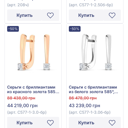
0,234ct, арт. 208ч
(арт. 208ч)
(арт. С577-1-2.50б-бр)
Купить
Купить
-50%
-50%
Серьги с бриллиантами
Серьги с бриллиантами
из красного золота 585°,
из белого золота 585°,
Бриллиант 0,2ct, арт.
Бриллиант 0,2ct, арт.
88 438,00 грн
86 478,00 грн
С577-1-3.0к-бр
С577-1-3.0б-бр
44 219,00 грн
43 239,00 грн
(арт. С577-1-3.0-бр)
(арт. С577-1-3.0б-бр)
Купить
Купить