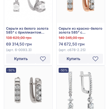
Серьги из белого золота
Серьги из красно-белого
585° с бриллиантом
золота 585° с
0,46ct, арт. 6-0093.3
бриллиантом 0,25ct, арт.
138 629,00 грн
149 345,00 грн
с678-2.25
69 314,50 грн
74 672,50 грн
(арт. 6-0093.3)
(арт. с678-2.25)
Купить
Купить
-50%
-50%