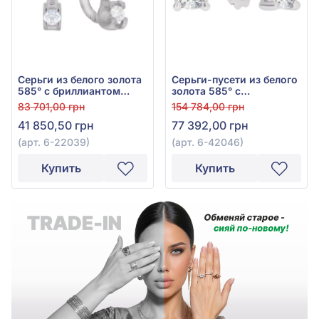
Серьги из белого золота
Серьги-пусети из белого
585° с бриллиантом
золота 585° с
0,21ct, арт. 6-22039
бриллиантом 0,57ct, арт.
83 701,00 грн
154 784,00 грн
6-42046
41 850,50 грн
77 392,00 грн
(арт. 6-22039)
(арт. 6-42046)
Купить
Купить