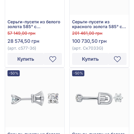
Серьги-пусети из белого
Серьги-пусети из
золота 585° с
красного золота 585° с
бриллиантами 0,19ct, арт.
бриллиантом 0,8ct, арт.
57 149,00 грн
201 461,00 грн
с577-3б
Ск7033G
28 574,50 грн
100 730,50 грн
(арт. с577-3б)
(арт. Ск7033G)
Купить
Купить
-50%
-50%