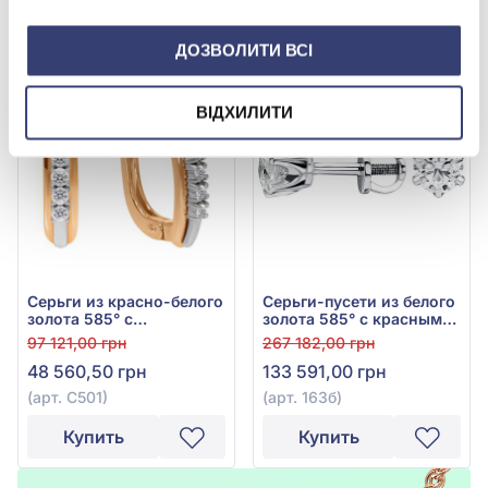
Купить
Купить
ДОЗВОЛИТИ ВСІ
-50%
-50%
ВІДХИЛИТИ
Серьги из красно-белого
Серьги-пусети из белого
золота 585° с
золота 585° с красным
бриллиантом 0,15ct, арт.
бриллиантом 1,005ct,
97 121,00 грн
267 182,00 грн
С501
арт. 163б
48 560,50 грн
133 591,00 грн
(арт. С501)
(арт. 163б)
Купить
Купить