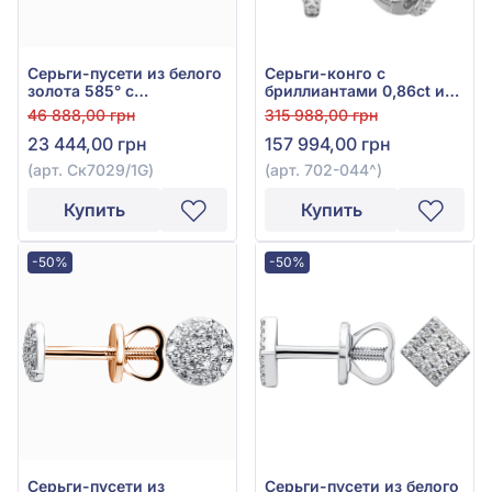
Серьги-пусети из белого
Серьги-конго с
золота 585° с
бриллиантами 0,86ct из
бриллиантом 0,14ct, арт.
белого золота 585°, арт.
46 888,00 грн
315 988,00 грн
Ск7029/1G
702-044
23 444,00 грн
157 994,00 грн
(арт. Ск7029/1G)
(арт. 702-044^)
Купить
Купить
-50%
-50%
Серьги-пусети из
Серьги-пусети из белого