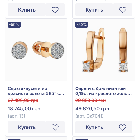
Купить
Купить
-50%
-50%
Серьги-пусети из
Серьги с бриллиантом
красного золота 585° с
0,19ct из красного золота
бриллиантом 0,097ct,
585°, арт. Ск7041
37 490,00 грн
99 653,00 грн
арт. 13
18 745,00 грн
49 826,50 грн
(арт. 13)
(арт. Ск7041)
Купить
Купить