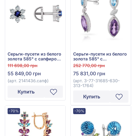
Серьги-пусети из белого
Серьги-пусети из белого
золота 585° с сапфиром
золота 585° с
0,26ct и бриллиантом
бриллиантом 0,62ct,
111 698,00 грн
252 770,00 грн
0,4ct, арт. 214143б.сапф
топазом Swiss Blue 1,27ct
55 849,00 грн
75 831,00 грн
и аметистом 5,44ct, арт.
3-77-31685-630-313-
(арт. 214143б.сапф)
(арт. 3-77-31685-630-
1764
313-1764)
Купить
Купить
-70%
-70%