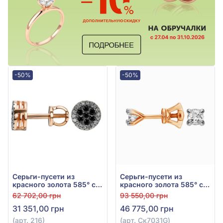
-50%
-50%
Серьги-пусети из
Серьги-пусети из
красного золота 585° с
красного золота 585° с
прозрачным
бриллиантом 0,36ct, арт.
62 702,00 грн
93 550,00 грн
бриллиантом 0,102ct и
Ск7031G
31 351,00 грн
46 775,00 грн
чёрным бриллиантом
0,14ct, арт. 216
(арт. 216)
(арт. Ск7031G)