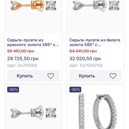
Серьги-пусети из
Серьги-пусети из белого
красного золота 585° с
золота 585° с
бриллиантом 0,22ct, арт.
бриллиантом 0,22ct, арт.
59 451,00 грн
64 041,00 грн
Ск7030G
Ск7030/1G
29 725,50 грн
32 020,50 грн
(арт. Ск7030G)
(арт. Ск7030/1G)
Купить
Купить
-50%
-50%