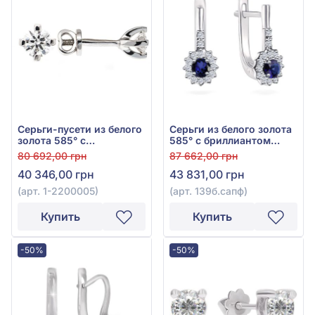
Серьги-пусети из белого
Серьги из белого золота
золота 585° с
585° с бриллиантом
бриллиантом 0,33ct, арт.
0,192ct и синим
80 692,00 грн
87 662,00 грн
1-2200005
сапфиром 0,41ct, арт.
40 346,00 грн
43 831,00 грн
139б.сапф
(арт. 1-2200005)
(арт. 139б.сапф)
Купить
Купить
-50%
-50%