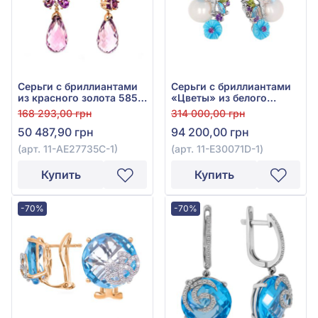
Серьги с бриллиантами
Серьги с бриллиантами
из красного золота 585°,
«Цветы» из белого
Бриллиант 0,01ct, Топаз
золота 585° с топазом
168 293,00 грн
314 000,00 грн
Sky Blue 0,98ct, Аметист
Sky Blue 25,79ct,
50 487,90 грн
94 200,00 грн
10,26ct, арт. 11-
культивированным
АЕ27735С-1
пресноводным
(арт. 11-АЕ27735С-1)
(арт. 11-Е30071D-1)
жемчугом, аметистом
0,27ct, бирюзой 2,05ct и
Купить
Купить
хризолитом 0,38ct, арт.
11-Е30071D-1
-70%
-70%