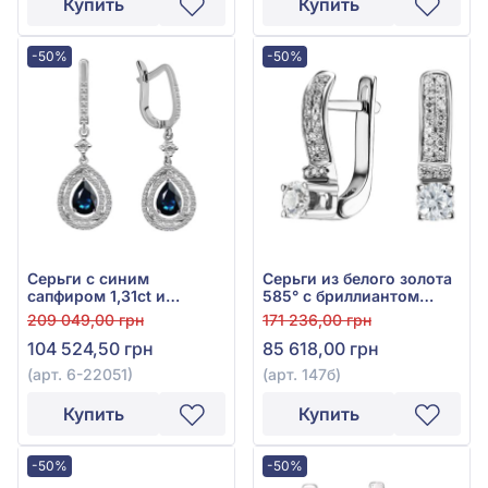
Купить
Купить
-50%
-50%
Серьги с синим
Серьги из белого золота
сапфиром 1,31ct и
585° с бриллиантом
бриллиантами 0,52ct из
0,555ct, арт. 147б
209 049,00 грн
171 236,00 грн
белого золота 585°, арт.
104 524,50 грн
85 618,00 грн
6-22051
(арт. 6-22051)
(арт. 147б)
Купить
Купить
-50%
-50%