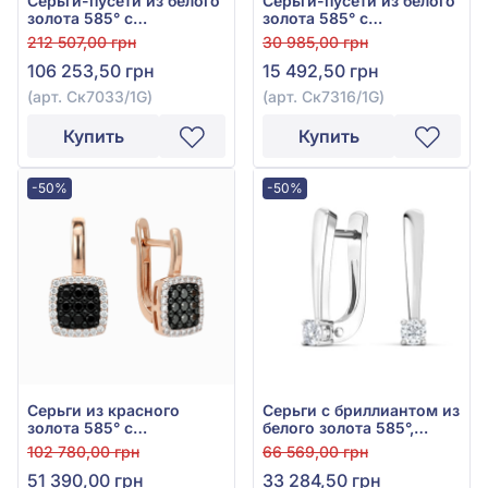
Серьги-пусети из белого
Серьги-пусети из белого
золота 585° с
золота 585° с
бриллиантом 0,81ct, арт.
бриллиантом 0,1ct, арт.
212 507,00 грн
30 985,00 грн
Ск7033/1G
Ск7316/1G
106 253,50 грн
15 492,50 грн
(арт. Ск7033/1G)
(арт. Ск7316/1G)
Купить
Купить
-50%
-50%
Серьги из красного
Серьги с бриллиантом из
золота 585° с
белого золота 585°,
прозрачным
0,11ct, арт. С577-1-2.50б-
102 780,00 грн
66 569,00 грн
бриллиантом 0,138ct и
бр
51 390,00 грн
33 284,50 грн
чёрным бриллиантом