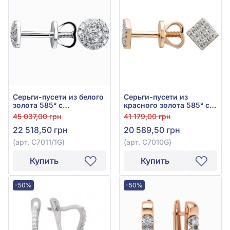
Серьги-пусети из белого
Серьги-пусети из
золота 585° с
красного золота 585° с
бриллиантом 0,12ct, арт.
бриллиантом 0,09ct, арт.
45 037,00 грн
41 179,00 грн
С7011/1G
С7010G
22 518,50 грн
20 589,50 грн
(арт. С7011/1G)
(арт. С7010G)
Купить
Купить
-50%
-50%