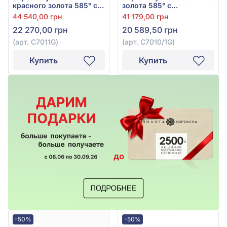
красного золота 585° с
золота 585° с
бриллиантом 0,11ct, арт.
бриллиантом 0,09ct, арт.
44 540,00 грн
41 179,00 грн
С7011G
С7010/1G
22 270,00 грн
20 589,50 грн
(арт. С7011G)
(арт. С7010/1G)
Купить
Купить
-50%
-50%