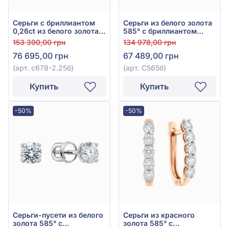
Серьги с бриллиантом
Серьги из белого золота
0,26ct из белого золота
585° с бриллиантом
585°, арт. с678-2.25б
0,55ct, арт. С565б
153 390,00 грн
134 978,00 грн
76 695,00 грн
67 489,00 грн
(арт. с678-2.25б)
(арт. С565б)
Купить
Купить
-50%
-50%
Серьги-пусети из белого
Серьги из красного
золота 585° с
золота 585° с