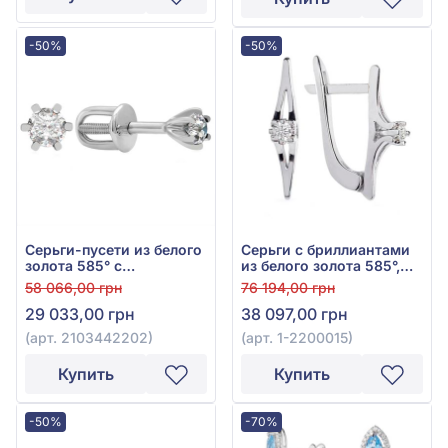
-50%
-50%
Серьги-пусети из белого
Серьги с бриллиантами
золота 585° с
из белого золота 585°,
бриллиантом 0,21ct, арт.
Бриллиант 0,1ct, арт. 1-
58 066,00 грн
76 194,00 грн
2103442202
2200015
29 033,00 грн
38 097,00 грн
(арт. 2103442202)
(арт. 1-2200015)
Купить
Купить
-50%
-70%