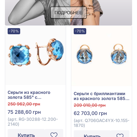
-70%
-70%
Серьги из красного
Серьги с бриллиантами
золота 585° с
из красного золота 585°
бриллиантом 0,42ct и
с бриллиантом 0,11ct и
250 962,00 грн
209 010,00 грн
топазом Sky Blue 21,5ct,
топазом Swiss Blue
75 288,60 грн
арт. RG-30288-12.200-
62 703,00 грн
12,18ct, арт.
2140
Q706GAC4YX-10.155-1870
(арт. RG-30288-12.200-
(арт. Q706GAC4YX-10.155-
2140)
1870)
Купить
Купить