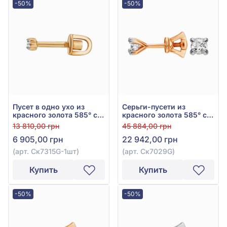
-50%
-50%
Пусет в одно ухо из
Серьги-пусети из
красного золота 585° с
красного золота 585° с
бриллиантом 0,05ct, арт.
бриллиантом 0,14ct, арт.
13 810,00 грн
45 884,00 грн
Ск7315G-1шт
Ск7029G
6 905,00 грн
22 942,00 грн
(арт. Ск7315G-1шт)
(арт. Ск7029G)
Купить
Купить
-50%
-50%