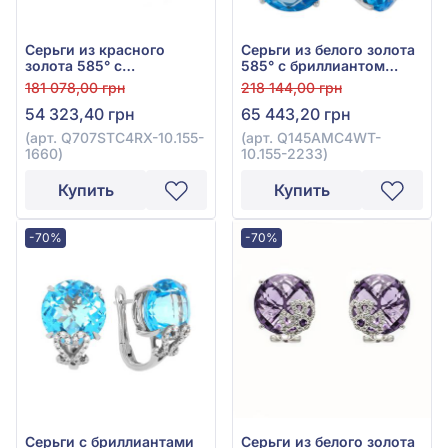
Серьги из красного
Серьги из белого золота
золота 585° с
585° с бриллиантом
бриллиантом 0,18ct и
0,26ct и топазом Swiss
181 078,00 грн
218 144,00 грн
топазом Swiss Blue
Blue 16,94ct, арт.
54 323,40 грн
65 443,20 грн
11,68ct, арт.
Q145AMC4WT-10.155-
Q707STC4RX-10.155-1660
2233
(арт. Q707STC4RX-10.155-
(арт. Q145AMC4WT-
1660)
10.155-2233)
Купить
Купить
-70%
-70%
Серьги с бриллиантами
Серьги из белого золота