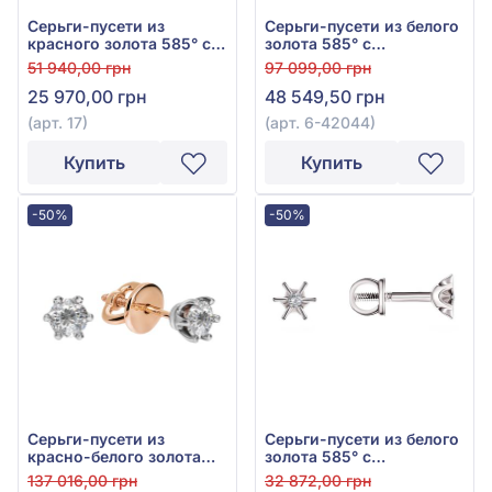
Серьги-пусети из
Серьги-пусети из белого
красного золота 585° с
золота 585° с
бриллиантом 0,17ct, арт.
бриллиантом 0,38ct, арт.
51 940,00 грн
97 099,00 грн
17
6-42044
25 970,00 грн
48 549,50 грн
(арт. 17)
(арт. 6-42044)
Купить
Купить
-50%
-50%
Серьги-пусети из
Серьги-пусети из белого
красно-белого золота
золота 585° с
585° с бриллиантом
бриллиантом 0,048ct,
137 016,00 грн
32 872,00 грн
0,48ct, арт. 1-2100036
арт. пс148б