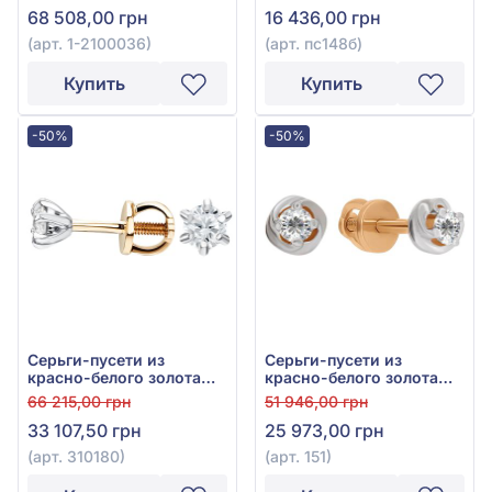
68 508,00 грн
16 436,00 грн
(арт. 1-2100036)
(арт. пс148б)
Купить
Купить
-50%
-50%
Серьги-пусети из
Серьги-пусети из
красно-белого золота
красно-белого золота
585° с бриллиантом
585° с бриллиантами
66 215,00 грн
51 946,00 грн
0,26ct, арт. 310180
0,14ct, арт. 151
33 107,50 грн
25 973,00 грн
(арт. 310180)
(арт. 151)