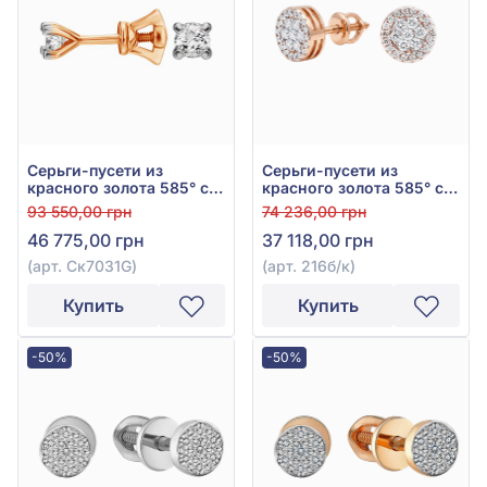
Серьги-пусети из
Серьги-пусети из
красного золота 585° с
красного золота 585° с
бриллиантом 0,36ct, арт.
бриллиантами 0,24ct,
93 550,00 грн
74 236,00 грн
Ск7031G
арт. 216б/к
46 775,00 грн
37 118,00 грн
(арт. Ск7031G)
(арт. 216б/к)
Купить
Купить
-50%
-50%