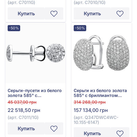
(арт. С7011G)
(арт. С7010/1G)
Купить
Купить
-50%
-50%
Серьги-пусети из белого
Серьги из белого золота
золота 585° с
585° с бриллиантом
бриллиантом 0,12ct, арт.
1,73ct, арт.
45 037,00 грн
314 268,00 грн
С7011/1G
Q347DWC4WC-10.155-
22 518,50 грн
157 134,00 грн
6147
(арт. С7011/1G)
(арт. Q347DWC4WC-
10.155-6147)
Купить
Купить