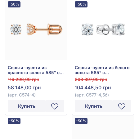
-50%
-50%
Серьги-пусети из
Серьги-пусети из белого
красного золота 585° с
золота 585° с
бриллиантом 0,44ct, арт.
бриллиантом 0,6ct, арт.
116 296,00 грн
208 897,00 грн
С574-4
С577-4,5б
58 148,00 грн
104 448,50 грн
(арт. С574-4)
(арт. С577-4,5б)
Купить
Купить
-50%
-50%