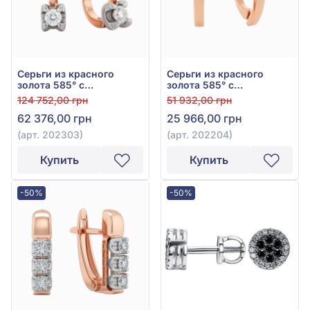
Серьги из красного
Серьги из красного
золота 585° с
золота 585° с
бриллиантом 0,26ct, арт.
бриллиантами 0,085ct,
124 752,00 грн
51 932,00 грн
202303
арт. 202204
62 376,00 грн
25 966,00 грн
(арт. 202303)
(арт. 202204)
Купить
Купить
-50%
-50%