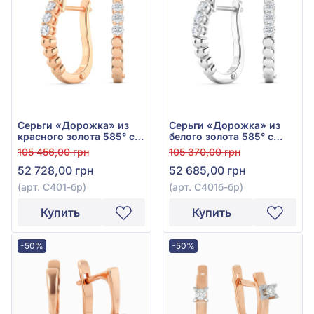
Серьги «Дорожка» из
Серьги «Дорожка» из
красного золота 585° с
белого золота 585° с
бриллиантами 0,24ct,
бриллиантами 0,26ct,
105 456,00 грн
105 370,00 грн
арт. С401к-бр
арт. С401б-бр
52 728,00 грн
52 685,00 грн
(арт. С401-бр)
(арт. С401б-бр)
Купить
Купить
-50%
-50%