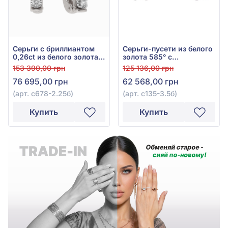
Серьги с бриллиантом
Серьги-пусети из белого
0,26ct из белого золота
золота 585° с
585°, арт. с678-2.25б
бриллиантом 0,39ct, арт.
153 390,00 грн
125 136,00 грн
с135-3.5б
76 695,00 грн
62 568,00 грн
(арт. с678-2.25б)
(арт. с135-3.5б)
Купить
Купить