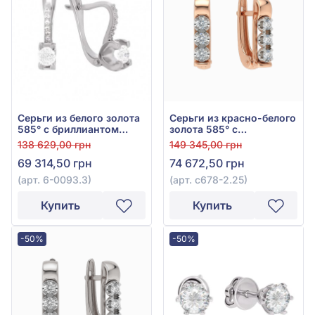
Серьги из белого золота
Серьги из красно-белого
585° с бриллиантом
золота 585° с
0,46ct, арт. 6-0093.3
бриллиантом 0,25ct, арт.
138 629,00 грн
149 345,00 грн
с678-2.25
69 314,50 грн
74 672,50 грн
(арт. 6-0093.3)
(арт. с678-2.25)
Купить
Купить
-50%
-50%