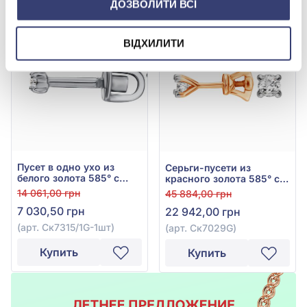
ДОЗВОЛИТИ ВСІ
-50%
-50%
ВІДХИЛИТИ
Пусет в одно ухо из
Серьги-пусети из
белого золота 585° с
красного золота 585° с
бриллиантом 0,05ct, арт.
бриллиантом 0,14ct, арт.
14 061,00 грн
45 884,00 грн
Ск7315/1G-1шт
Ск7029G
7 030,50 грн
22 942,00 грн
(арт. Ск7315/1G-1шт)
(арт. Ск7029G)
Купить
Купить