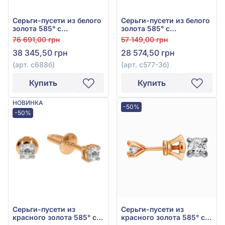
Серьги-пусети из белого
Серьги-пусети из белого
золота 585° с
золота 585° с
бриллиантами 0,26ct,
бриллиантами 0,19ct, арт.
76 691,00 грн
57 149,00 грн
арт. с688б
с577-3б
38 345,50 грн
28 574,50 грн
(арт. с688б)
(арт. с577-3б)
Купить
Купить
НОВИНКА
-50%
-50%
Серьги-пусети из
Серьги-пусети из
красного золота 585° с
красного золота 585° с