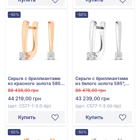
-50%
-50%
Серьги с бриллиантами
Серьги с бриллиантами
из красного золота 585°,
из белого золота 585°,
Бриллиант 0,2ct, арт.
Бриллиант 0,2ct, арт.
88 438,00 грн
86 478,00 грн
С577-1-3.0к-бр
С577-1-3.0б-бр
44 219,00 грн
43 239,00 грн
(арт. С577-1-3.0-бр)
(арт. С577-1-3.0б-бр)
Купить
Купить
-50%
-50%