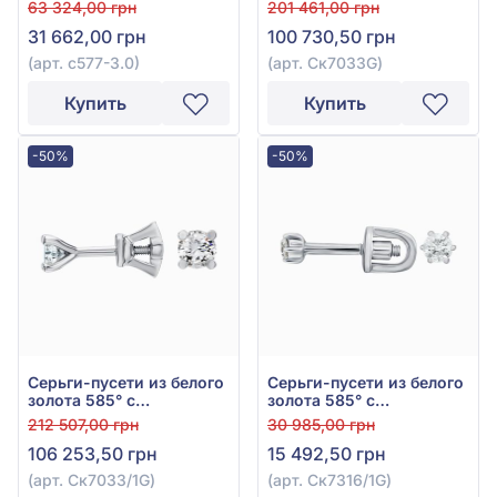
бриллиантами 0,22ct,
бриллиантом 0,8ct, арт.
63 324,00 грн
201 461,00 грн
арт. с577-3.0
Ск7033G
31 662,00 грн
100 730,50 грн
(арт. с577-3.0)
(арт. Ск7033G)
Купить
Купить
-50%
-50%
Серьги-пусети из белого
Серьги-пусети из белого
золота 585° с
золота 585° с
бриллиантом 0,81ct, арт.
бриллиантом 0,1ct, арт.
212 507,00 грн
30 985,00 грн
Ск7033/1G
Ск7316/1G
106 253,50 грн
15 492,50 грн
(арт. Ск7033/1G)
(арт. Ск7316/1G)