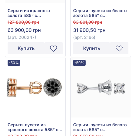
Серьги из красного
Серьги-пусети из белого
золота 585° с
золота 585° с
бриллиантами 0,12ct, арт.
прозрачным
127 800,00 грн
63 801,00 грн
206247
бриллиантом 0,1047ct и
63 900,00 грн
31 900,50 грн
чёрным бриллиантом
0,171ct, арт. 216б
(арт. 206247)
(арт. 216б)
Купить
Купить
-50%
-50%
Серьги-пусети из
Серьги-пусети из белого
красного золота 585° с
золота 585° с
прозрачным
бриллиантом 0,38ct, арт.