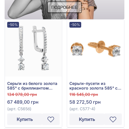
-50%
-50%
Серьги из белого золота
Серьги-пусети из
585° с бриллиантом
красного золота 585° с
0,55ct, арт. С565б
бриллиантом 0,43ct, арт.
134 978,00 грн
116 545,00 грн
С577-4
67 489,00 грн
58 272,50 грн
(арт. С565б)
(арт. С577-4)
Купить
Купить