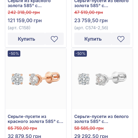
Серьги из красного
Серьги-пусети из белого
золота 585° с
золота 585° с
бриллиантами 1,08ct,
бриллиантом 0,16ct, арт.
242 318,00 грн
47 519,00 грн
арт. С158
С574-2,5б
121 159,00 грн
23 759,50 грн
(арт. С158)
(арт. С574-2,5б)
Купить
Купить
-50%
-50%
Серьги-пусети из
Серьги-пусети из белого
красного золота 585° с
золота 585° с
бриллиантом 0,23ct, арт.
бриллиантом 0,21ct, арт.
65 759,00 грн
58 585,00 грн
С574-3
С574-3б
32 879,50 грн
29 292,50 грн