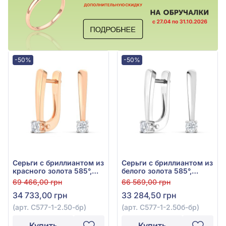
-50%
-50%
Серьги с бриллиантом из
Серьги с бриллиантом из
красного золота 585°,
белого золота 585°,
0,12ct, арт. С577-1-2.50к-
0,11ct, арт. С577-1-2.50б-
69 466,00 грн
66 569,00 грн
бр
бр
34 733,00 грн
33 284,50 грн
(арт. С577-1-2.50-бр)
(арт. С577-1-2.50б-бр)
Купить
Купить