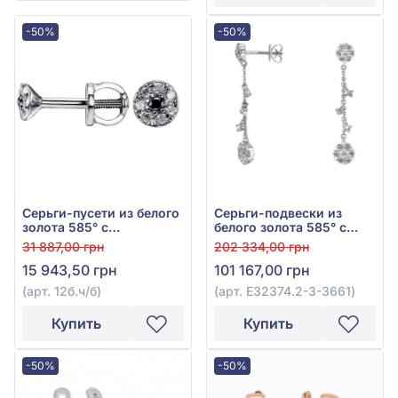
-50%
-50%
Серьги-пусети из белого
Серьги-подвески из
золота 585° с
белого золота 585° с
прозрачным
бриллиантом 1,25ct, арт.
31 887,00 грн
202 334,00 грн
бриллиантом 0,07ct и
E32374.2-3-3661
15 943,50 грн
101 167,00 грн
чёрным бриллиантом
0,018ct, арт. 12б.ч/б
(арт. 12б.ч/б)
(арт. E32374.2-3-3661)
Купить
Купить
-50%
-50%