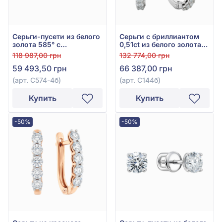
Серьги-пусети из белого
Серьги с бриллиантом
золота 585° с
0,51ct из белого золота
бриллиантом 0,45ct, арт.
585°, арт. С144б
118 987,00 грн
132 774,00 грн
С574-4б
59 493,50 грн
66 387,00 грн
(арт. С574-4б)
(арт. С144б)
Купить
Купить
-50%
-50%