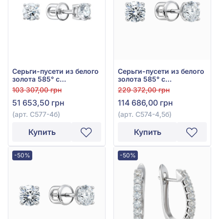
Серьги-пусети из белого
Серьги-пусети из белого
золота 585° с
золота 585° с
бриллиантом 0,38ct, арт.
бриллиантом 0,68ct, арт.
103 307,00 грн
229 372,00 грн
С577-4б
С574-4,5б
51 653,50 грн
114 686,00 грн
(арт. С577-4б)
(арт. С574-4,5б)
Купить
Купить
-50%
-50%