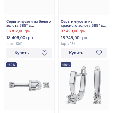
Серьги-пусети из белого
Серьги-пусети из
золота 585° с
красного золота 585° с
бриллиантом 0,098ct,
бриллиантом 0,097ct,
36 812,00 грн
37 490,00 грн
арт. 13б
арт. 13
18 406,00 грн
18 745,00 грн
(арт. 13б)
(арт. 13)
Купить
Купить
-50%
-50%