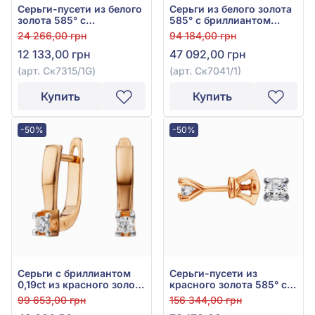
Серьги-пусети из белого
Серьги из белого золота
золота 585° с
585° с бриллиантом
бриллиантом 0,07ct, арт.
0,18ct, арт. Ск7041/1
24 266,00 грн
94 184,00 грн
Ск7315/1G
12 133,00 грн
47 092,00 грн
(арт. Ск7315/1G)
(арт. Ск7041/1)
Купить
Купить
-50%
-50%
Серьги с бриллиантом
Серьги-пусети из
0,19ct из красного золота
красного золота 585° с
585°, арт. Ск7041
бриллиантом 0,62ct, арт.
99 653,00 грн
156 344,00 грн
Ск7032G