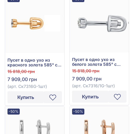
Пусет в одно ухо из
Пусет в одно ухо из
белого золота 585° с
красного золота 585° с
бриллиантом 0,05ct, арт.
бриллиантом 0,05ct, арт.
15 818,00 грн
15 818,00 грн
Ск7316/1G-1шт
Ск7316G-1шт
7 909,00 грн
7 909,00 грн
(арт. Ск7316/1G-1шт)
(арт. Ск7316G-1шт)
Купить
Купить
-50%
-50%