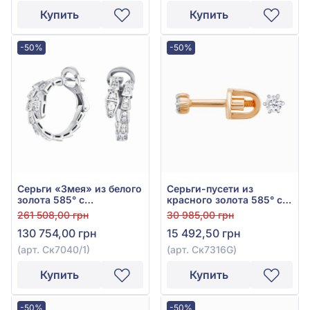
Купить
Купить
-50%
-50%
Серьги «Змея» из белого
Серьги-пусети из
золота 585° с
красного золота 585° с
бриллиантом 0,6ct, арт.
бриллиантом 0,1ct, арт.
261 508,00 грн
30 985,00 грн
Ск7040/1
Ск7316G
130 754,00 грн
15 492,50 грн
(арт. Ск7040/1)
(арт. Ск7316G)
Купить
Купить
-50%
-50%