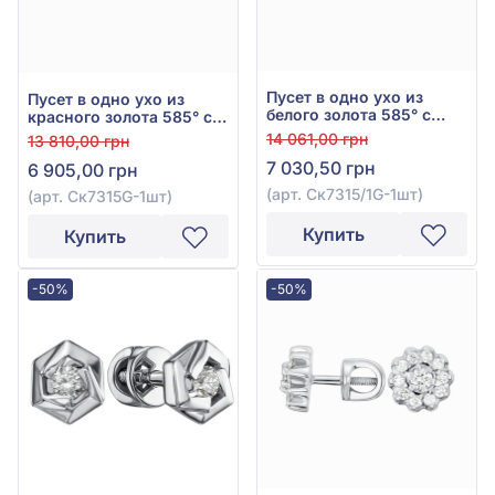
Пусет в одно ухо из
Пусет в одно ухо из
белого золота 585° с
красного золота 585° с
бриллиантом 0,05ct, арт.
бриллиантом 0,05ct, арт.
14 061,00 грн
13 810,00 грн
Ск7315/1G-1шт
Ск7315G-1шт
7 030,50 грн
6 905,00 грн
(арт. Ск7315/1G-1шт)
(арт. Ск7315G-1шт)
Купить
Купить
-50%
-50%