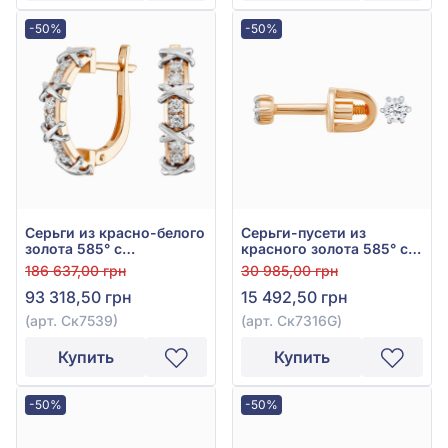
-50%
-50%
Серьги из красно-белого
Серьги-пусети из
золота 585° с
красного золота 585° с
бриллиантом 0,36ct, арт.
бриллиантом 0,1ct, арт.
186 637,00 грн
30 985,00 грн
Ск7539
Ск7316G
93 318,50 грн
15 492,50 грн
(арт. Ск7539)
(арт. Ск7316G)
Купить
Купить
-50%
-50%