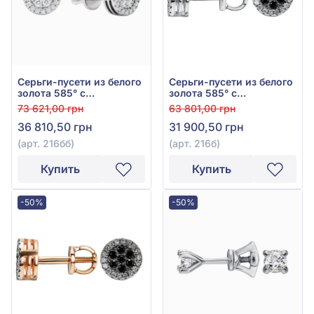
Серьги-пусети из белого
Серьги-пусети из белого
золота 585° с
золота 585° с
бриллиантом 0,239ct,
прозрачным
73 621,00 грн
63 801,00 грн
арт. 216бб
бриллиантом 0,1047ct и
36 810,50 грн
31 900,50 грн
чёрным бриллиантом
0,171ct, арт. 216б
(арт. 216бб)
(арт. 216б)
Купить
Купить
-50%
-50%