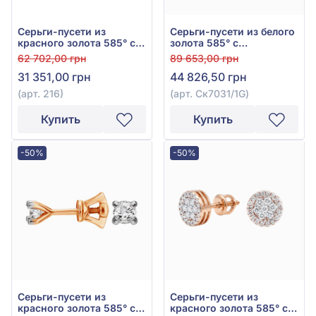
Серьги-пусети из
Серьги-пусети из белого
красного золота 585° с
золота 585° с
прозрачным
бриллиантом 0,38ct, арт.
62 702,00 грн
89 653,00 грн
бриллиантом 0,102ct и
Ск7031/1G
31 351,00 грн
44 826,50 грн
чёрным бриллиантом
0,14ct, арт. 216
(арт. 216)
(арт. Ск7031/1G)
Купить
Купить
-50%
-50%
Серьги-пусети из
Серьги-пусети из
красного золота 585° с
красного золота 585° с