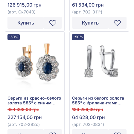
126 915,00 грн
61 534,00 грн
(арт. Ск7040)
(арт. 702-311^)
Купить
Купить
-50%
-50%
Серьги из красно-белого
Серьги из белого золота
золота 585° с синим
585° с бриллиантами
сапфиром 2ct и
0,16ct, арт. 702-083
454 308,00 грн
129 256,00 грн
бриллиантом 0,61ct, арт.
227 154,00 грн
64 628,00 грн
702-292с
(арт. 702-292с)
(арт. 702-083^)