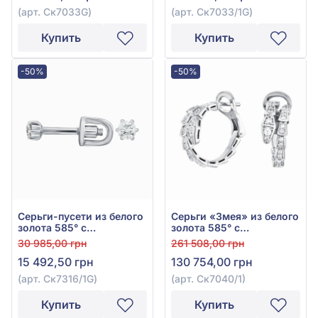
(арт. Ск7033G)
(арт. Ск7033/1G)
Купить
Купить
-50%
-50%
Серьги-пусети из белого
Серьги «Змея» из белого
золота 585° с
золота 585° с
бриллиантом 0,1ct, арт.
бриллиантом 0,6ct, арт.
30 985,00 грн
261 508,00 грн
Ск7316/1G
Ск7040/1
15 492,50 грн
130 754,00 грн
(арт. Ск7316/1G)
(арт. Ск7040/1)
Купить
Купить