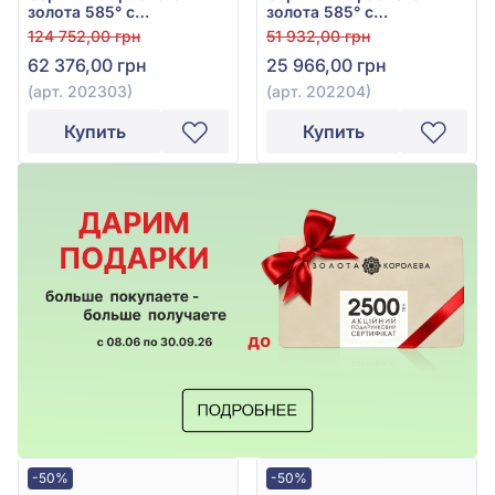
золота 585° с
золота 585° с
бриллиантом 0,26ct, арт.
бриллиантами 0,085ct,
124 752,00 грн
51 932,00 грн
202303
арт. 202204
62 376,00 грн
25 966,00 грн
(арт. 202303)
(арт. 202204)
Купить
Купить
-50%
-50%