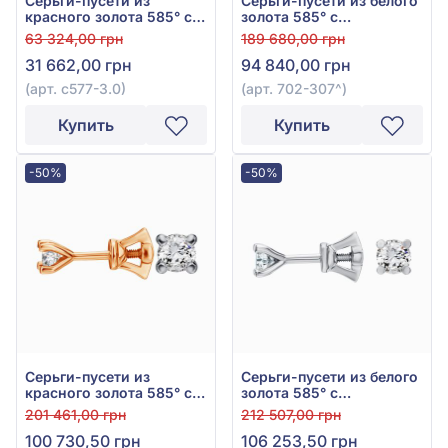
Серьги-пусети из
Серьги-пусети из белого
красного золота 585° с
золота 585° с
бриллиантами 0,22ct,
бриллиантом 0,49ct, арт.
63 324,00 грн
189 680,00 грн
арт. с577-3.0
702-307
31 662,00 грн
94 840,00 грн
(арт. с577-3.0)
(арт. 702-307^)
Купить
Купить
-50%
-50%
Серьги-пусети из
Серьги-пусети из белого
красного золота 585° с
золота 585° с
бриллиантом 0,8ct, арт.
бриллиантом 0,81ct, арт.
201 461,00 грн
212 507,00 грн
Ск7033G
Ск7033/1G
100 730,50 грн
106 253,50 грн