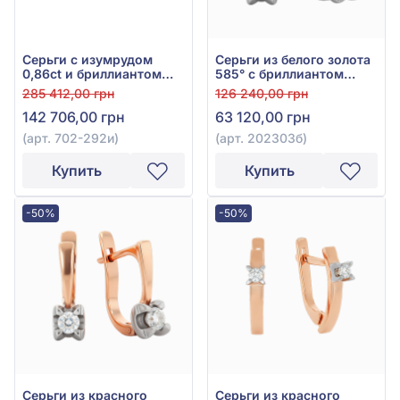
Серьги с изумрудом
Серьги из белого золота
0,86ct и бриллиантом
585° с бриллиантом
0,42ct из красно-белого
0,26ct, арт. 202303б
285 412,00 грн
126 240,00 грн
золота 585°, арт. 702-
142 706,00 грн
63 120,00 грн
292и
(арт. 702-292и)
(арт. 202303б)
Купить
Купить
-50%
-50%
Серьги из красного
Серьги из красного