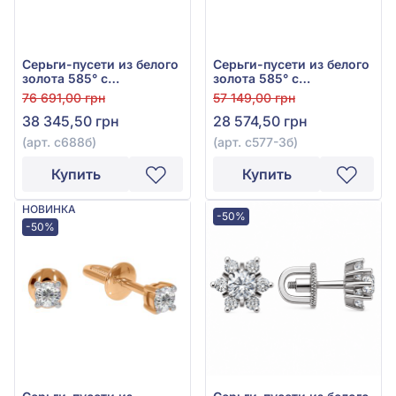
Серьги-пусети из белого
Серьги-пусети из белого
золота 585° с
золота 585° с
бриллиантами 0,26ct,
бриллиантами 0,19ct, арт.
76 691,00 грн
57 149,00 грн
арт. с688б
с577-3б
38 345,50 грн
28 574,50 грн
(арт. с688б)
(арт. с577-3б)
Купить
Купить
НОВИНКА
-50%
-50%