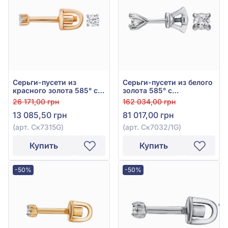
Серьги-пусети из
Серьги-пусети из белого
красного золота 585° с
золота 585° с
бриллиантом 0,08ct, арт.
бриллиантом 0,6ct, арт.
26 171,00 грн
162 034,00 грн
Ск7315G
Ск7032/1G
13 085,50 грн
81 017,00 грн
(арт. Ск7315G)
(арт. Ск7032/1G)
Купить
Купить
-50%
-50%