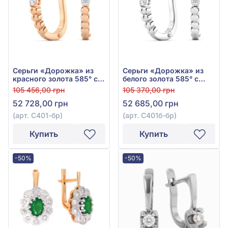
Серьги «Дорожка» из
Серьги «Дорожка» из
красного золота 585° с
белого золота 585° с
бриллиантами 0,24ct,
бриллиантами 0,26ct,
105 456,00 грн
105 370,00 грн
арт. С401к-бр
арт. С401б-бр
52 728,00 грн
52 685,00 грн
(арт. С401-бр)
(арт. С401б-бр)
Купить
Купить
-50%
-50%