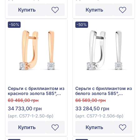
Купить
Купить
-50%
-50%
Серьги с бриллиантом из
Серьги с бриллиантом из
красного золота 585°,
белого золота 585°,
0,12ct, арт. С577-1-2.50к-
0,11ct, арт. С577-1-2.50б-
69 466,00 грн
66 569,00 грн
бр
бр
34 733,00 грн
33 284,50 грн
(арт. С577-1-2.50-бр)
(арт. С577-1-2.50б-бр)
Купить
Купить