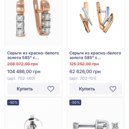
Серьги из красно-белого
Серьги из красно-белого
золота 585° с
золота 585° с
бриллиантом 0,36ct, арт.
бриллиантами 0,16ct, арт.
208 972,00 грн
125 252,00 грн
702-140
702-101
104 486,00 грн
62 626,00 грн
(арт. 702-140)
(арт. 702-101)
Купить
Купить
-50%
-50%