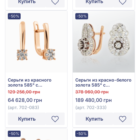
Купить
Купить
-50%
-50%
Серьги из красного
Серьги из красно-белого
золота 585° с
золота 585° с
бриллиантом 0,19ct, арт.
бриллиантами 1,28ct,
129 256,00 грн
378 960,00 грн
702-083
арт. 702-333
64 628,00 грн
189 480,00 грн
(арт. 702-083)
(арт. 702-333)
Купить
Купить
-50%
-50%