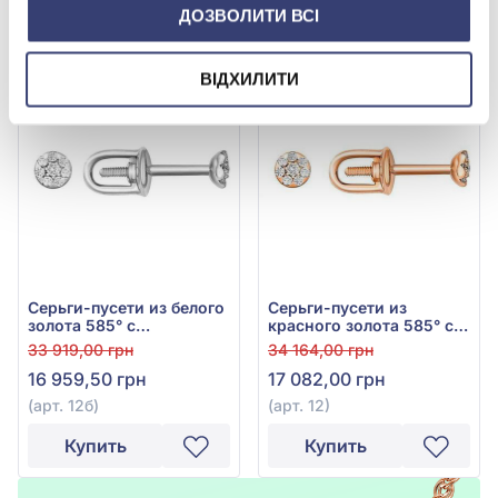
ДОЗВОЛИТИ ВСІ
Купить
Купить
ВІДХИЛИТИ
-50%
-50%
Серьги-пусети из белого
Серьги-пусети из
золота 585° с
красного золота 585° с
бриллиантом 0,084ct,
бриллиантом 0,084ct,
33 919,00 грн
34 164,00 грн
арт. 12б
арт. 12
16 959,50 грн
17 082,00 грн
(арт. 12б)
(арт. 12)
Купить
Купить