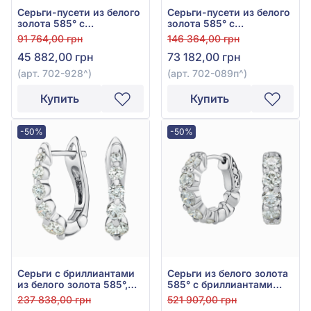
Серьги-пусети из белого
Серьги-пусети из белого
золота 585° с
золота 585° с
бриллиантом 0,145ct,
бриллиантом 0,43ct, арт.
91 764,00 грн
146 364,00 грн
арт. 702-928
702-089п
45 882,00 грн
73 182,00 грн
(арт. 702-928^)
(арт. 702-089п^)
Купить
Купить
-50%
-50%
Серьги с бриллиантами
Серьги из белого золота
из белого золота 585°,
585° с бриллиантами
бриллиант 0,97ct, арт.
2,54ct, арт. С7072/1S-6
237 838,00 грн
521 907,00 грн
С7073/1S