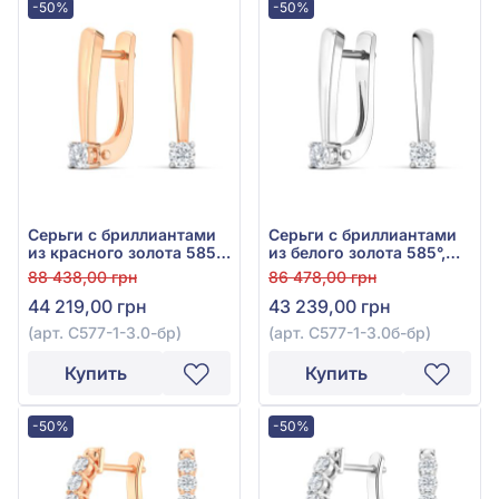
-50%
-50%
Серьги с бриллиантами
Серьги с бриллиантами
из красного золота 585°,
из белого золота 585°,
Бриллиант 0,2ct, арт.
Бриллиант 0,2ct, арт.
88 438,00 грн
86 478,00 грн
С577-1-3.0к-бр
С577-1-3.0б-бр
44 219,00 грн
43 239,00 грн
(арт. С577-1-3.0-бр)
(арт. С577-1-3.0б-бр)
Купить
Купить
-50%
-50%