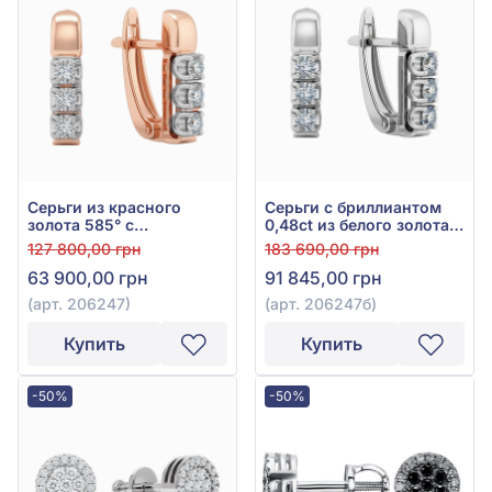
Серьги из красного
Серьги с бриллиантом
золота 585° с
0,48ct из белого золота
бриллиантами 0,12ct, арт.
585°, арт. 206247б
127 800,00 грн
183 690,00 грн
206247
63 900,00 грн
91 845,00 грн
(арт. 206247)
(арт. 206247б)
Купить
Купить
-50%
-50%