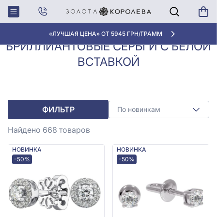
Серьги с
Бриллиантовые серьги с
Главная
бриллиантами
белой вставкой
«ЛУЧШАЯ ЦЕНА» ОТ 5945 ГРН/ГРАММ
БРИЛЛИАНТОВЫЕ СЕРЬГИ С БЕЛОЙ
ВСТАВКОЙ
ФИЛЬТР
По новинкам
Найдено 668
товаров
НОВИНКА
НОВИНКА
-50%
-50%