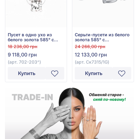
Пусет в одно ухо из
Серьги-пусети из белого
белого золота 585° с
золота 585° с
бриллиантом 0,04ct, арт.
бриллиантом 0,07ct, арт.
18 236,00 грн
24 266,00 грн
702-203
Ск7315/1G
9 118,00 грн
12 133,00 грн
(арт. 702-203^)
(арт. Ск7315/1G)
Купить
Купить