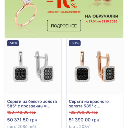
-50%
-50%
Серьги из белого золота
Серьги из красного
585° с прозрачным
золота 585° с
бриллиантом 0,139ct и
прозрачным
100 743,00 грн
102 780,00 грн
чёрным бриллиантом
бриллиантом 0,138ct и
50 371,50 грн
51 390,00 грн
0,235ct, арт. 208б.ч/б
чёрным бриллиантом
0,234ct, арт. 208ч
(арт. 208б.ч/б)
(арт. 208ч)