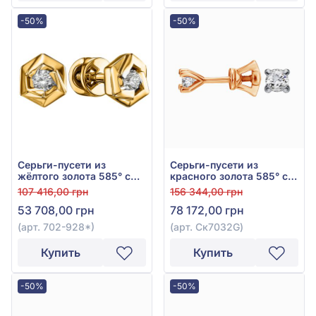
-50%
-50%
Серьги-пусети из
Серьги-пусети из
жёлтого золота 585° с
красного золота 585° с
бриллиантом 0,15ct, арт.
бриллиантом 0,62ct, арт.
107 416,00 грн
156 344,00 грн
702-928*
Ск7032G
53 708,00 грн
78 172,00 грн
(арт. 702-928*)
(арт. Ск7032G)
Купить
Купить
-50%
-50%