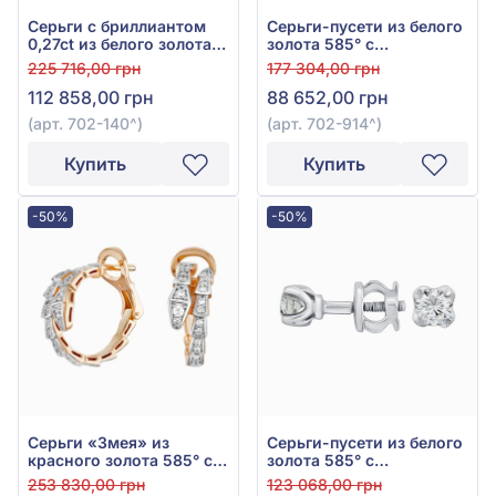
Серьги с бриллиантом
Серьги-пусети из белого
0,27ct из белого золота
золота 585° с
585°, арт. 702-140
бриллиантом 0,41ct, арт.
225 716,00 грн
177 304,00 грн
702-914
112 858,00 грн
88 652,00 грн
(арт. 702-140^)
(арт. 702-914^)
Купить
Купить
-50%
-50%
Серьги «Змея» из
Серьги-пусети из белого
красного золота 585° с
золота 585° с
бриллиантом 0,6ct, арт.
бриллиантом 0,32ct, арт.
253 830,00 грн
123 068,00 грн
Ск7040
702-311