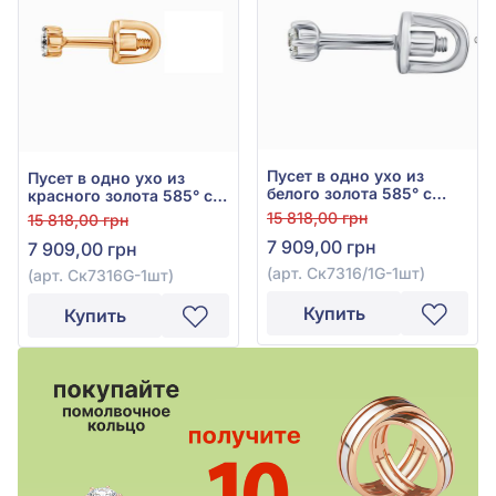
Пусет в одно ухо из
Пусет в одно ухо из
белого золота 585° с
красного золота 585° с
бриллиантом 0,05ct, арт.
бриллиантом 0,05ct, арт.
15 818,00 грн
15 818,00 грн
Ск7316/1G-1шт
Ск7316G-1шт
7 909,00 грн
7 909,00 грн
(арт. Ск7316/1G-1шт)
(арт. Ск7316G-1шт)
Купить
Купить