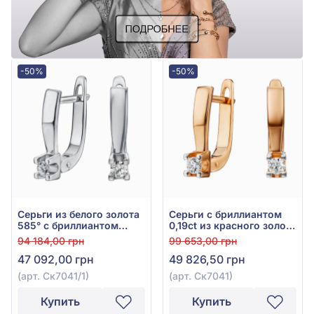
-50%
-50%
Серьги из белого золота
Серьги с бриллиантом
585° с бриллиантом
0,19ct из красного золота
0,18ct, арт. Ск7041/1
585°, арт. Ск7041
94 184,00 грн
99 653,00 грн
47 092,00 грн
49 826,50 грн
(арт. Ск7041/1)
(арт. Ск7041)
Купить
Купить