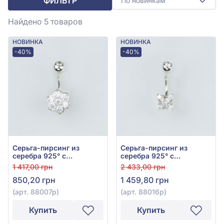
ФИЛЬТР
По новинкам
Найдено 5
товаров
НОВИНКА
НОВИНКА
-40%
-40%
Серьга-пирсинг из
Серьга-пирсинг из
серебра 925° с
серебра 925° с
фианитом, арт. 88007р
фианитом, арт. 88016р
1 417,00 грн
2 433,00 грн
850,20 грн
1 459,80 грн
(арт. 88007р)
(арт. 88016р)
Купить
Купить