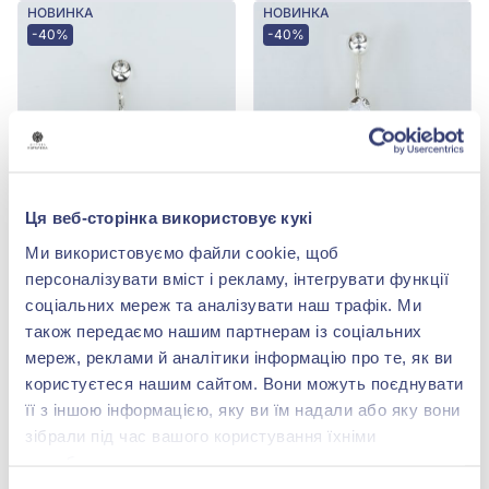
НОВИНКА
НОВИНКА
-40%
-40%
Ця веб-сторінка використовує кукі
Серьга-пирсинг из
Серьга-пирсинг из
Ми використовуємо файли cookie, щоб
серебра 925° с
серебра 925° с
персоналізувати вміст і рекламу, інтегрувати функції
фианитом, арт. 88031р
фианитом, арт. 88014р
1 880,00 грн
2 576,00 грн
соціальних мереж та аналізувати наш трафік. Ми
1 128,00 грн
1 545,60 грн
також передаємо нашим партнерам із соціальних
(арт. 88031р)
(арт. 88014р)
мереж, реклами й аналітики інформацію про те, як ви
Купить
Купить
користуєтеся нашим сайтом. Вони можуть поєднувати
її з іншою інформацією, яку ви їм надали або яку вони
зібрали під час вашого користування їхніми
службами.