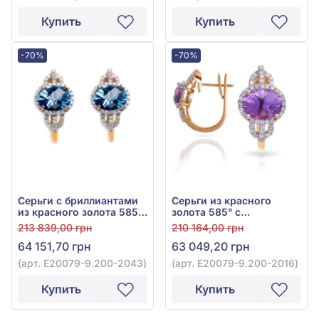
Купить
Купить
-70%
-70%
Серьги с бриллиантами
Серьги из красного
из красного золота 585°
золота 585° с
с бриллиантом 0,41ct и
бриллиантом 0,41ct и
213 839,00 грн
210 164,00 грн
топазом Sky Blue 3,68ct,
аметистом 3,07ct, арт.
64 151,70 грн
63 049,20 грн
арт. E20079-9.200-2043
E20079-9.200-2016
(арт. E20079-9.200-2043)
(арт. E20079-9.200-2016)
Купить
Купить