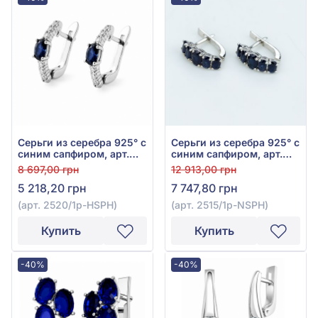
Серьги из серебра 925° с
Серьги из серебра 925° с
синим сапфиром, арт.
синим сапфиром, арт.
2520/1p-HSPH
2515/1р-NSPH
8 697,00 грн
12 913,00 грн
5 218,20 грн
7 747,80 грн
(арт. 2520/1p-HSPH)
(арт. 2515/1р-NSPH)
Купить
Купить
-40%
-40%