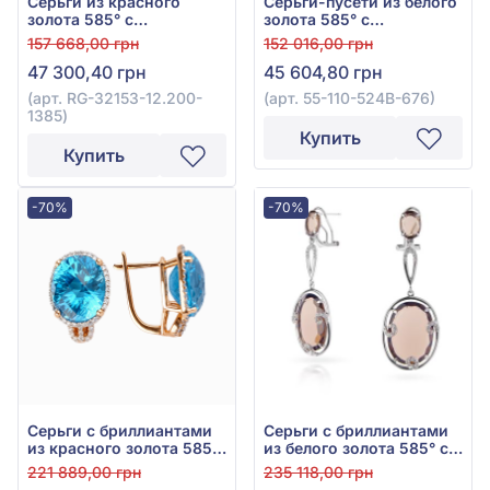
Серьги из красного
Серьги-пусети из белого
золота 585° с
золота 585° с
бриллиантом 0,2ct и
бриллиантом 0,41ct и
157 668,00 грн
152 016,00 грн
аметистом 11,35ct, арт.
топазом мистик 5,79ct,
47 300,40 грн
45 604,80 грн
RG-32153-12.200-1385
арт. 55-110-524В-676
(арт. RG-32153-12.200-
(арт. 55-110-524В-676)
1385)
Купить
Купить
-70%
-70%
Серьги с бриллиантами
Серьги с бриллиантами
из красного золота 585°
из белого золота 585° с
с бриллиантом 0,37ct и
бриллиантом 0,31ct и
221 889,00 грн
235 118,00 грн
топазом Sky Blue 14,31ct,
дымчатым кварцем