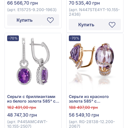
66 566,70 грн
70 535,40 грн
арт. E15725-9.200-1963
12,9ct, арт. N447STE4YT-
10.155-2436
(арт. E15725-9.200-1963)
(арт. N447STE4YT-10.155-
2436)
Купить
Купить
-70%
-70%
Серьги с бриллиантами
Серьги из красного
из белого золота 585° с
золота 585° с
бриллиантом 0,4ct и
бриллиантом 0,46ct и
162 491,00 грн
188 497,00 грн
аметистом 3,7ct, арт.
аметистом 10,22ct, арт.
48 747,30 грн
56 549,10 грн
P445AMC4WT-10.155-
RG-28138-12.200-2067
2507
(арт. P445AMC4WT-
(арт. RG-28138-12.200-
10.155-2507)
2067)