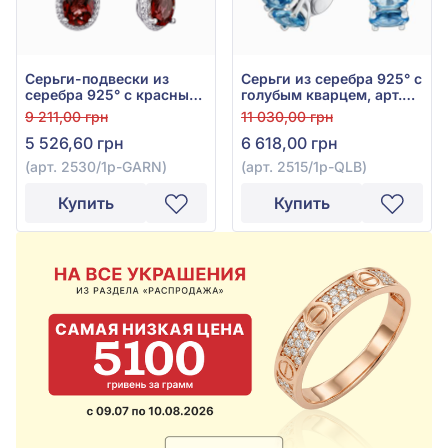
Серьги-подвески из
Серьги из серебра 925° с
серебра 925° с красным
голубым кварцем, арт.
гранатом и фианитом,
2515/1р-QLB
9 211,00 грн
11 030,00 грн
арт. 2530/1р-GARN
5 526,60 грн
6 618,00 грн
(арт. 2530/1р-GARN)
(арт. 2515/1р-QLB)
Купить
Купить