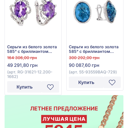
Серьги из белого золота
Серьги из белого золота
585° с бриллиантом
585° с бриллиантом
0,36ct и аметистом 4,4ct,
0,25ct и топазом Swiss
164 306,00 грн
300 292,00 грн
арт. RG-31621-12.200-
Blue 23,56ct, арт. 55-
49 291,80 грн
90 087,60 грн
1662
93559ВАQ-729
(арт. RG-31621-12.200-
(арт. 55-93559ВАQ-729)
1662)
Купить
Купить