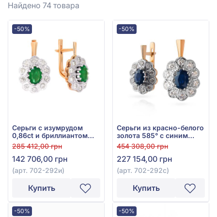
Найдено 74
товара
-50%
-50%
Серьги с изумрудом
Серьги из красно-белого
0,86ct и бриллиантом
золота 585° с синим
0,42ct из красно-белого
сапфиром 2ct и
285 412,00 грн
454 308,00 грн
золота 585°, арт. 702-
бриллиантом 0,61ct, арт.
142 706,00 грн
227 154,00 грн
292и
702-292с
(арт. 702-292и)
(арт. 702-292с)
Купить
Купить
-50%
-50%