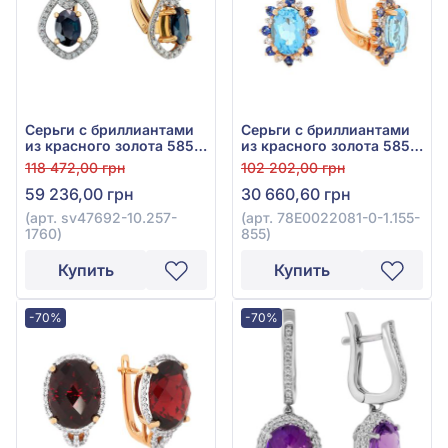
Серьги с бриллиантами
Серьги с бриллиантами
из красного золота 585°
из красного золота 585°
с синим сапфиром 1,17ct
с сапфиром 0,28ct,
118 472,00 грн
102 202,00 грн
и бриллиантами 0,24ct,
бриллиантом 0,1ct и
59 236,00 грн
30 660,60 грн
арт. sv47692-10.257-1760
топазом Swiss Blue 2,1ct,
арт. 78E0022081-0-1.155-
(арт. sv47692-10.257-
(арт. 78E0022081-0-1.155-
855
1760)
855)
Купить
Купить
-70%
-70%