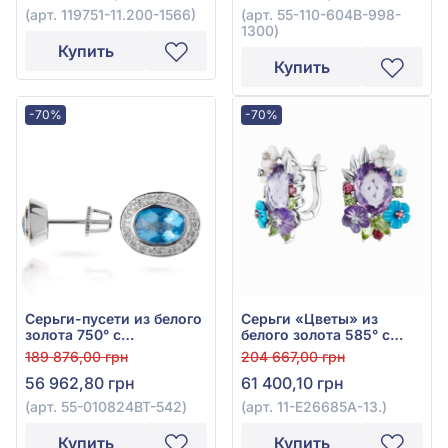
(арт. 119751-11.200-1566)
(арт. 55-110-604B-998-
1300)
Купить
Купить
-70%
-70%
Серьги-пусети из белого
Серьги «Цветы» из
золота 750° с
белого золота 585° с
бриллиантом 0,24ct и
бриллиантом 0,05ct,
189 876,00 грн
204 667,00 грн
топазом Swiss Blue 2ct,
топазом Sky Blue 0,04ct,
56 962,80 грн
61 400,10 грн
арт. 55-010824BT-542
аметистом 6,98ct,
гранатом родолит
(арт. 55-010824BT-542)
(арт. 11-Е26685А-13.)
0,39ct, бирюзой 0,66ct,
хризолитом 0,9ct и
Купить
Купить
перламутром 0,84ct, арт.