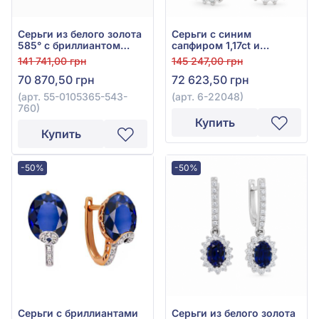
Серьги из белого золота
Серьги с синим
585° с бриллиантом
сапфиром 1,17ct и
0,31ct и красным
бриллиантом 0,47ct из
141 741,00 грн
145 247,00 грн
гранатом 1,82ct, арт. 55-
белого золота 585°, арт.
70 870,50 грн
72 623,50 грн
0105365-543-760
6-22048
(арт. 55-0105365-543-
(арт. 6-22048)
760)
Купить
Купить
-50%
-50%
Серьги с бриллиантами
Серьги из белого золота