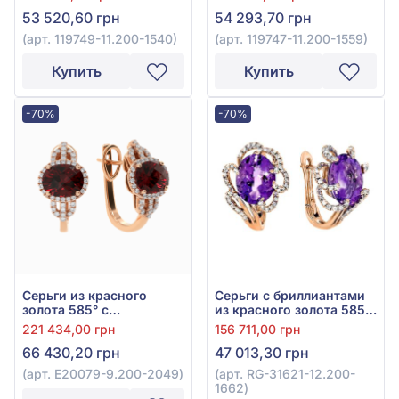
аметистом 5,15ct, арт.
4,89ct, арт. 119747-
53 520,60 грн
54 293,70 грн
119749-11.200-1540
11.200-1559
(арт. 119749-11.200-1540)
(арт. 119747-11.200-1559)
Купить
Купить
-70%
-70%
Серьги из красного
Серьги с бриллиантами
золота 585° с
из красного золота 585°
бриллиантом 0,41ct и
с бриллиантом 0,36ct и
221 434,00 грн
156 711,00 грн
гранатом 4,61ct, арт.
аметистом 4,4ct, арт. RG-
66 430,20 грн
47 013,30 грн
E20079-9.200-2049
31621-12.200-1662
(арт. E20079-9.200-2049)
(арт. RG-31621-12.200-
1662)