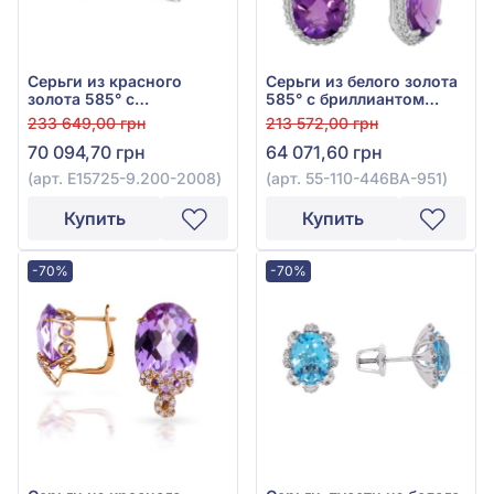
Серьги из красного
Серьги из белого золота
золота 585° с
585° с бриллиантом
бриллиантом 0,37ct и
0,76ct и аметистом
233 649,00 грн
213 572,00 грн
гранатом 15,19ct, арт.
4,14ct, арт. 55-110-
70 094,70 грн
64 071,60 грн
E15725-9.200-2008
446BA-951
(арт. E15725-9.200-2008)
(арт. 55-110-446BA-951)
Купить
Купить
-70%
-70%