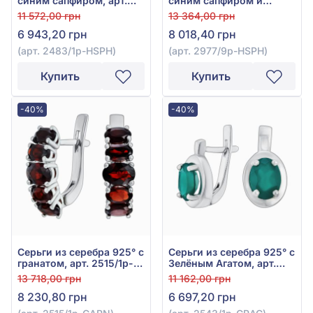
синим сапфиром, арт.
синим сапфиром и
2483/1р-HSPH
фианитом, арт. 2977/9p-
11 572,00 грн
13 364,00 грн
HSPH
6 943,20 грн
8 018,40 грн
(арт. 2483/1р-HSPH)
(арт. 2977/9p-HSPH)
Купить
Купить
-40%
-40%
Серьги из серебра 925° с
Серьги из серебра 925° с
гранатом, арт. 2515/1р-
Зелёным Агатом, арт.
GARN
2543/1р-GRAG
13 718,00 грн
11 162,00 грн
8 230,80 грн
6 697,20 грн