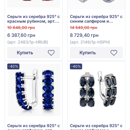
Серьги из серебра 925° с
Серьги из серебра 925° с
красным рубином, арт.
синим сапфиром и
2483/1р-HRUB
фианитом, арт. 2149/1р-
10 646,00 грн
14 549,00 грн
HSPH
6 387,60 грн
8 729,40 грн
(арт. 2483/1р-HRUB)
(арт. 2149/1р-HSPH)
Купить
Купить
-40%
-40%
Серьги из серебра 925° с
Серьги из серебра 925° с