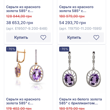
Серьги из красного
Серьги из красного
золота 585° с
золота 585° с
бриллиантом 0,07ct и
бриллиантом 0,43ct и
128 844,00 грн
180 979,00 грн
аметистом 8,26ct, арт.
топазом Swiss Blue
38 653,20 грн
54 293,70 грн
E19507-9.200-848
6,36ct, арт. 119750-
11.200-1595
(арт. E19507-9.200-848)
(арт. 119750-11.200-1595)
Купить
Купить
-70%
-70%
Серьги из красного
Серьги из белого золота
золота 585° с
585° с бриллиантом
бриллиантом 0,44ct и
0,43ct и аметистом
178 402,00 грн
180 979,00 грн