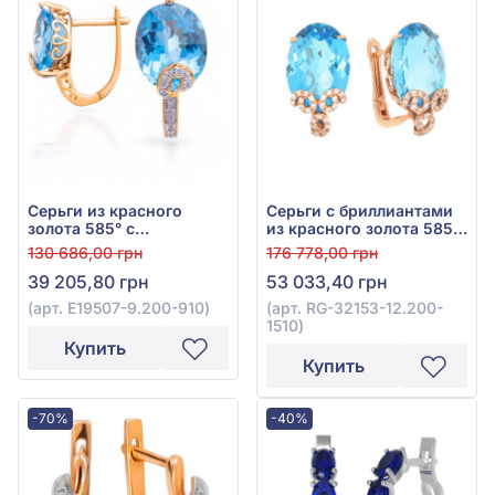
Серьги из красного
Серьги с бриллиантами
золота 585° с
из красного золота 585°
бриллиантом 0,06ct и
с бриллиантом 0,2ct и
130 686,00 грн
176 778,00 грн
топазом Swiss Blue
топазом Sky Blue 15,7ct,
39 205,80 грн
53 033,40 грн
8,45ct, арт. E19507-
арт. RG-32153-12.200-
9.200-910
1510
(арт. E19507-9.200-910)
(арт. RG-32153-12.200-
1510)
Купить
Купить
-70%
-40%