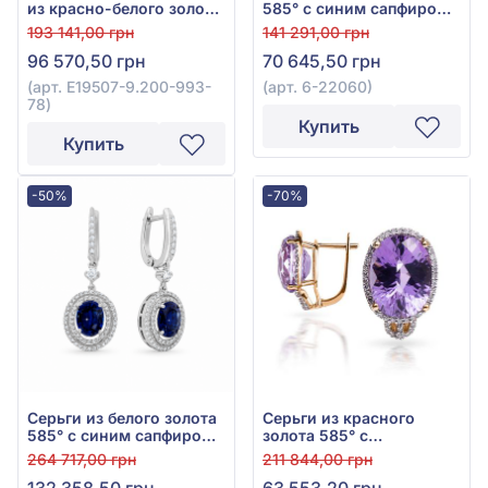
из красно-белого золота
585° с синим сапфиром
585° с синим
0,96ct и бриллиантами
193 141,00 грн
141 291,00 грн
гидротермальным
0,47ct, арт. 6-22060
96 570,50 грн
70 645,50 грн
сапфиром 11,12ct и
бриллиантом 0,07ct, арт.
(арт. E19507-9.200-993-
(арт. 6-22060)
E19507-9.200-993-78
78)
Купить
Купить
-50%
-70%
Серьги из белого золота
Серьги из красного
585° с синим сапфиром
золота 585° с
3,84ct и бриллиантами
бриллиантом 0,37ct и
264 717,00 грн
211 844,00 грн
0,51ct, арт. 6-22050
аметистом 10,95ct, арт.
132 358,50 грн
63 553,20 грн
E15725-9.200-1800