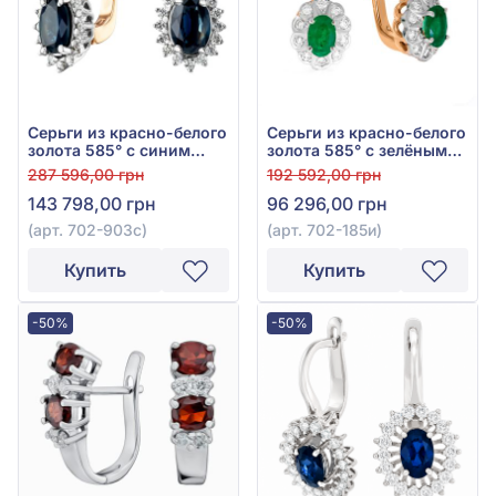
Серьги из красно-белого
Серьги из красно-белого
золота 585° с синим
золота 585° с зелёным
сапфиром 1,67ct и
изумрудом 0,8ct и
287 596,00 грн
192 592,00 грн
бриллиантом 0,4ct, арт.
бриллиантом 0,29ct, арт.
143 798,00 грн
96 296,00 грн
702-903с
702-185и
(арт. 702-903с)
(арт. 702-185и)
Купить
Купить
-50%
-50%