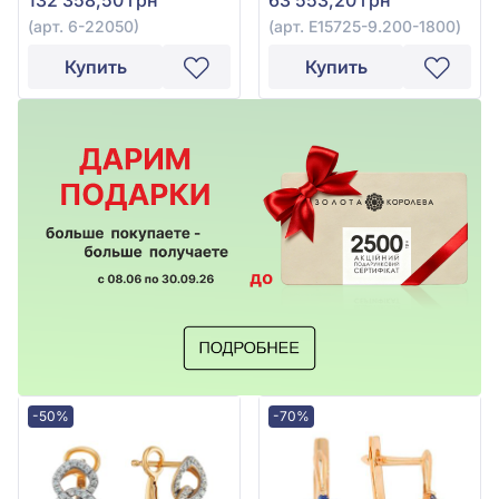
(арт. 6-22050)
(арт. E15725-9.200-1800)
Купить
Купить
-50%
-70%