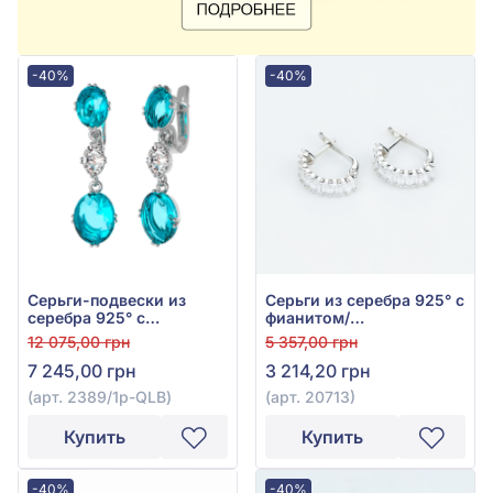
-40%
-40%
Серьги-подвески из
Серьги из серебра 925° с
серебра 925° с
фианитом/
фианитом/
куб.цирконием, арт.
12 075,00 грн
5 357,00 грн
куб.цирконием и
20713
7 245,00 грн
3 214,20 грн
голубым кварцем, арт.
2389/1р-QLB
(арт. 2389/1р-QLB)
(арт. 20713)
Купить
Купить
-40%
-40%