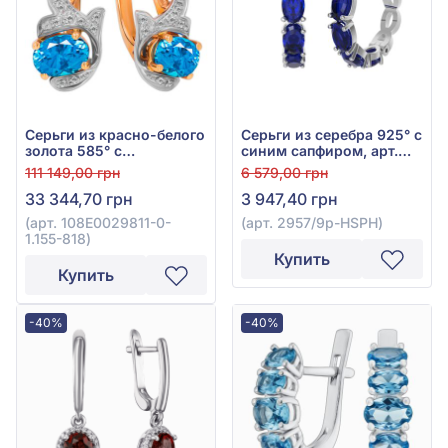
Серьги из красно-белого
Серьги из серебра 925° с
золота 585° с
синим сапфиром, арт.
бриллиантом 0,09ct и
2957/9р-HSPH
111 149,00 грн
6 579,00 грн
топазом Swiss Blue
33 344,70 грн
3 947,40 грн
2,12ct, арт. 108E0029811-
0-1.155-818
(арт. 108E0029811-0-
(арт. 2957/9р-HSPH)
1.155-818)
Купить
Купить
-40%
-40%