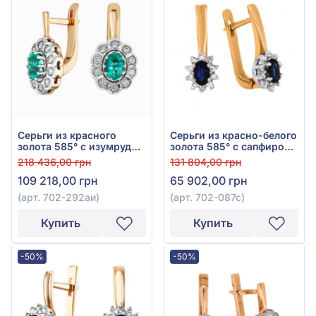
Серьги из красного
Серьги из красно-белого
золота 585° с изумрудом
золота 585° с сапфиром
0,79ct и бриллиантом
0,64ct и бриллиантом
218 436,00 грн
131 804,00 грн
0,37ct, арт. 702-292аи
0,27ct, арт. 702-087с
109 218,00 грн
65 902,00 грн
(арт. 702-292аи)
(арт. 702-087с)
Купить
Купить
-50%
-50%