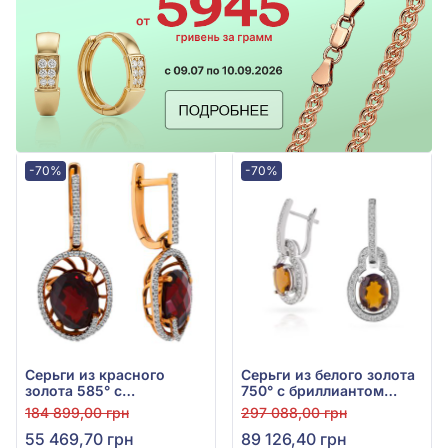
-70%
-70%
Серьги из красного
Серьги из белого золота
золота 585° с
750° с бриллиантом
бриллиантом 0,43ct и
0,63ct и дымчатым
184 899,00 грн
297 088,00 грн
гранатом 6,97ct, арт.
кварцем 3,3ct, арт. 55-
55 469,70 грн
89 126,40 грн
119751-11.200-1566
110-604B-998-1300