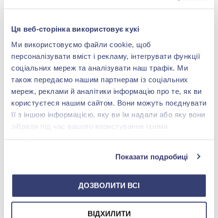
-40%
Ця веб-сторінка використовує кукі
Ми використовуємо файли cookie, щоб
персоналізувати вміст і рекламу, інтегрувати функції
соціальних мереж та аналізувати наш трафік. Ми
також передаємо нашим партнерам із соціальних
мереж, реклами й аналітики інформацію про те, як ви
користуєтеся нашим сайтом. Вони можуть поєднувати
Серьги-подвески
її з іншою інформацією, яку ви їм надали або яку вони
«Клевер» из серебра
925° с перламутром, арт.
зібрали під час вашого користування їхніми
4 046,00 грн
40056.2
службами.
2 427,60 грн
(арт. 40056.2)
Показати подробиці
Купить
ДОЗВОЛИТИ ВСІ
ВІДХИЛИТИ