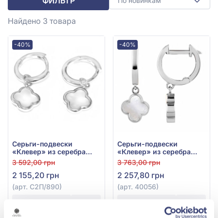
ФИЛЬТР
По новинкам
Найдено 3
товара
-40%
-40%
Серьги-подвески
Серьги-подвески
«Клевер» из серебра
«Клевер» из серебра
925° с перламутром, арт.
925° с перламутром, арт.
3 592,00 грн
3 763,00 грн
С2П/890
40056
2 155,20 грн
2 257,80 грн
(арт. С2П/890)
(арт. 40056)
Купить
Купить