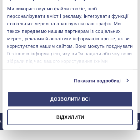
Ми використовуємо файли cookie, щоб
персоналізувати вміст і рекламу, інтегрувати функції
соціальних мереж та аналізувати наш трафік. Ми
також передаємо нашим партнерам із соціальних
мереж, реклами й аналітики інформацію про те, як ви
користуєтеся нашим сайтом. Вони можуть поєднувати
її з іншою інформацією, яку ви їм надали або яку вони
Золотые Серьги
зібрали під час вашого користування їхніми
Нет в наличии
службами.
Показати подробиці
МЫ В INSTAGRAM
ДОЗВОЛИТИ ВСІ
ВІДХИЛИТИ
ИНСТАГРАМ @ZOLOTAKOROLEVA
В ИНСТАГРАМ @