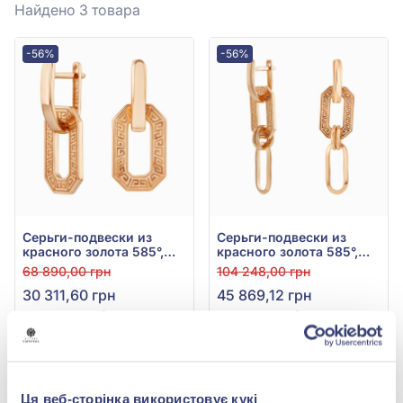
Найдено 3
товара
-56%
-56%
Серьги-подвески из
Серьги-подвески из
красного золота 585°,
красного золота 585°,
арт. 400307
арт. 470676
68 890,00 грн
104 248,00 грн
30 311,60 грн
45 869,12 грн
(арт. 400307)
(арт. 470676)
Купить
Купить
Ця веб-сторінка використовує кукі