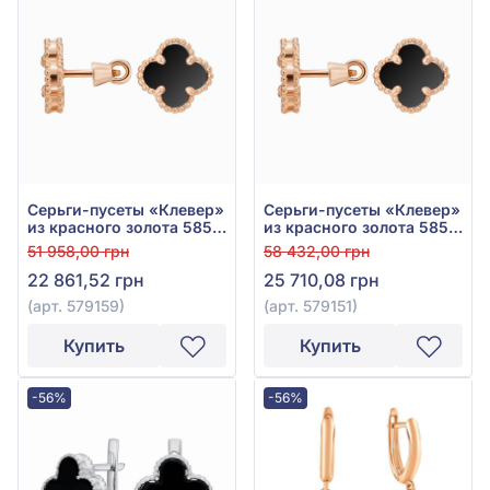
Серьги-пусеты «Клевер»
Серьги-пусеты «Клевер»
из красного золота 585°
из красного золота 585°
с чёрным агатом, арт.
с чёрным агатом, арт.
51 958,00 грн
58 432,00 грн
579159
579151
22 861,52 грн
25 710,08 грн
(арт. 579159)
(арт. 579151)
Купить
Купить
-56%
-56%