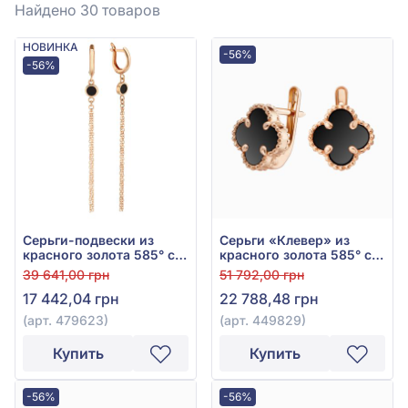
Найдено 30
товаров
НОВИНКА
-56%
-56%
Серьги-подвески из
Серьги «Клевер» из
красного золота 585° с
красного золота 585° с
чёрным агатом, арт.
чёрным агатом, арт.
39 641,00 грн
51 792,00 грн
479623
449829
17 442,04 грн
22 788,48 грн
(арт. 479623)
(арт. 449829)
Купить
Купить
-56%
-56%