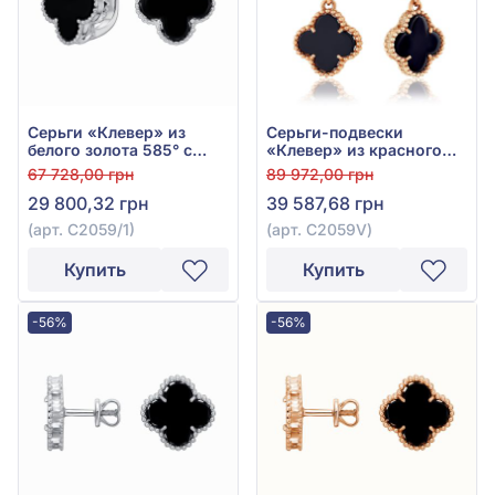
Серьги «Клевер» из
Серьги-подвески
белого золота 585° с
«Клевер» из красного
чёрным агатом, арт.
золота 585° с чёрным
67 728,00 грн
89 972,00 грн
С2059/1
агатом, арт. С2059V
29 800,32 грн
39 587,68 грн
(арт. С2059/1)
(арт. С2059V)
Купить
Купить
-56%
-56%