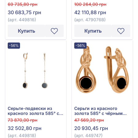
фианитом/
золота 585° с чёрной
69 735,80 грн
100 264,00 грн
куб.цирконием и чёрным
эмалью и чёрным
30 683,75 грн
42 110,88 грн
агатом, арт. 449816
агатом, арт. 479076В
(арт. 449816)
(арт. 479076В)
Купить
Купить
-56%
-56%
Серьги-подвески из
Серьги из красного
красного золота 585° с
золота 585° с чёрным
чёрным агатом, арт.
агатом, арт. 449747
73 870,00 грн
47 569,20 грн
449818
32 502,80 грн
20 930,45 грн
(арт. 449818)
(арт. 449747)