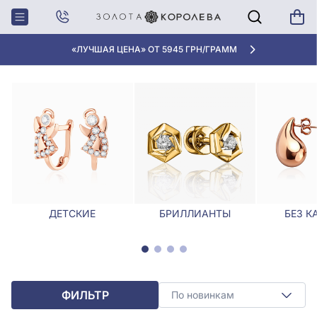
Главная
Серьги
Серьги с агатом
СЕРЬГИ С АГАТОМ
«ЛУЧШАЯ ЦЕНА» ОТ 5945 ГРН/ГРАММ
ДЕТСКИЕ
БРИЛЛИАНТЫ
БЕЗ К
ФИЛЬТР
По новинкам