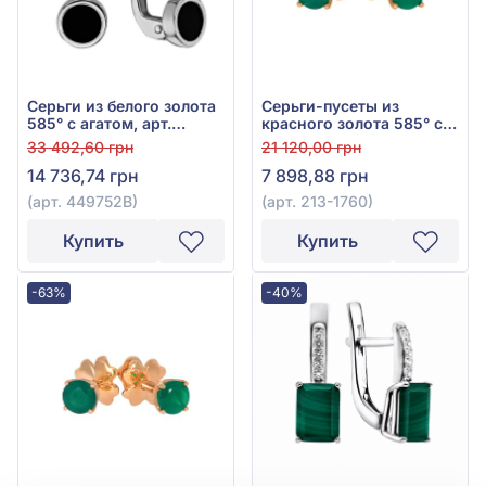
Серьги из белого золота
Серьги-пусеты из
585° с агатом, арт.
красного золота 585° с
449752В
зелёным агатом 0,4ct,
33 492,60 грн
21 120,00 грн
арт. 213-1760
14 736,74 грн
7 898,88 грн
(арт. 449752В)
(арт. 213-1760)
Купить
Купить
-63%
-40%