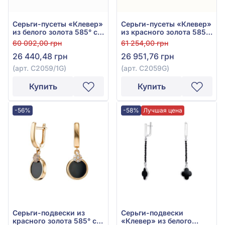
Серьги-пусеты «Клевер»
Серьги-пусеты «Клевер»
из белого золота 585° с
из красного золота 585°
чёрным агатом, арт.
с чёрным агатом, арт.
60 092,00 грн
61 254,00 грн
С2059/1G
С2059G
26 440,48 грн
26 951,76 грн
(арт. С2059/1G)
(арт. С2059G)
Купить
Купить
-56%
-58%
Лучшая цена
Серьги-подвески из
Серьги-подвески
красного золота 585° с
«Клевер» из белого