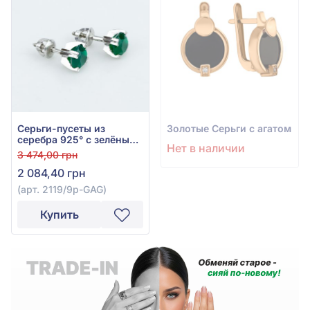
Серьги-пусеты из
Золотые Серьги с агатом
серебра 925° с зелёным
Нет в наличии
агатом, арт. 2119/9p-GAG
3 474,00 грн
2 084,40 грн
(арт. 2119/9p-GAG)
Купить