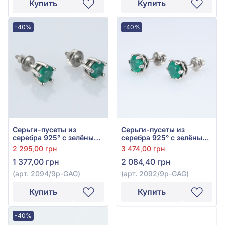
Купить
Купить
-40%
-40%
Серьги-пусеты из
Серьги-пусеты из
серебра 925° с зелёным
серебра 925° с зелёным
агатом, арт. 2094/9p-
агатом, арт. 2092/9p-
2 295,00 грн
3 474,00 грн
GAG
GAG
1 377,00 грн
2 084,40 грн
(арт. 2094/9p-GAG)
(арт. 2092/9p-GAG)
Купить
Купить
-40%