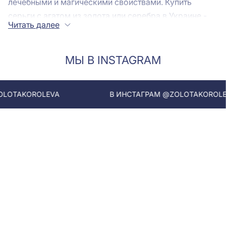
лечебными и магическими свойствами. Купить
серьги с агатом из золота или серебра в Украине -
Читать далее
это сделать вклад в свое будущее благополучие.
МЫ В INSTAGRAM
Сережки с агатом: на что обратить
внимание при выборе изделия
ROLEVA
В ИНСТАГРАМ @ZOLOTAKOROLEVA
Камень агат таит в себе настолько много скрытых
талантов, цветов и разновидностей, что стоит
уделить время, чтобы с ними познакомиться.
Разнообразие агата можно построить на его цветом
отличии, прозрачности, а также последовательности
слоев.
белый и голубой. Наиболее распространены и
доступны. Они прекрасно смотрятся в белом
золоте и серебре. Их также называют