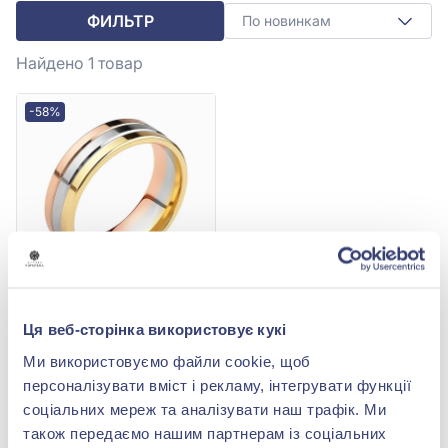
ФИЛЬТР
По новинкам
Найдено 1
товар
-58%
Обручальное кольцо
Ця веб-сторінка використовує кукі
комбинированное из
красно-жёлто-белого
54 360,00 грн
Ми використовуємо файли cookie, щоб
золота 585° без вставки,
22 831,20 грн
арт. ОК303Р
персоналізувати вміст і рекламу, інтегрувати функції
(арт. ОК303Р)
соціальних мереж та аналізувати наш трафік. Ми
також передаємо нашим партнерам із соціальних
Купить