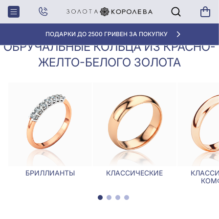
Обручальные кольца из красно-
Главная
Обручалки
желто-белого золота
ПОДАРКИ ДО 2500 ГРИВЕН ЗА ПОКУПКУ
ОБРУЧАЛЬНЫЕ КОЛЬЦА ИЗ КРАСНО-
ЖЕЛТО-БЕЛОГО ЗОЛОТА
БРИЛЛИАНТЫ
КЛАССИЧЕСКИЕ
КЛАССИ
КОМ