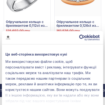
Обручальное кольцо с
Обручальное кольцо с
бриллиантом 0,112ct из
бриллиантом 0,126ct из
белого золота 585°, арт.
красного золота 585°,
125 692,00 грн
161 536,00 грн
114257б
арт. ОКЗ011К.бр
62 846,00 грн
80 768,00 грн
(арт. 114257б)
(арт. ОКЗ011К.бр)
Купить
Купить
Ця веб-сторінка використовує кукі
Ми використовуємо файли cookie, щоб
персоналізувати вміст і рекламу, інтегрувати функції
соціальних мереж та аналізувати наш трафік. Ми
МЫ В INSTAGRAM
також передаємо нашим партнерам із соціальних
мереж, реклами й аналітики інформацію про те, як ви
користуєтеся нашим сайтом. Вони можуть поєднувати
АГРАМ @ZOLOTAKOROLEVA
В ИНСТАГРАМ @ZOL
її з іншою інформацією, яку ви їм надали або яку вони
зібрали під час вашого користування їхніми