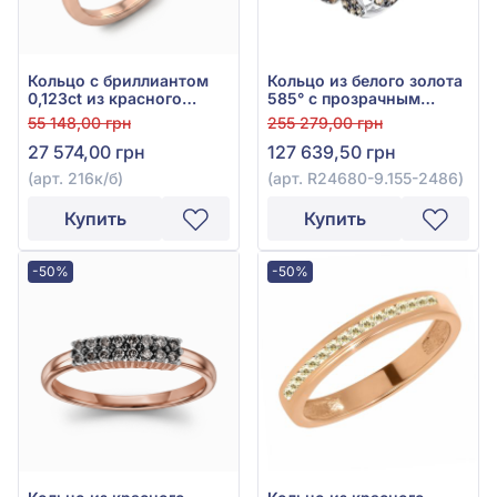
Кольцо с бриллиантом
Кольцо из белого золота
0,123ct из красного
585° с прозрачным
золота 585°, арт. 216к/б
бриллиантом 0,29ct и
55 148,00 грн
255 279,00 грн
коричневым
27 574,00 грн
127 639,50 грн
бриллиантом 0,83ct, арт.
R24680-9.155-2486
(арт. 216к/б)
(арт. R24680-9.155-2486)
Купить
Купить
-50%
-50%