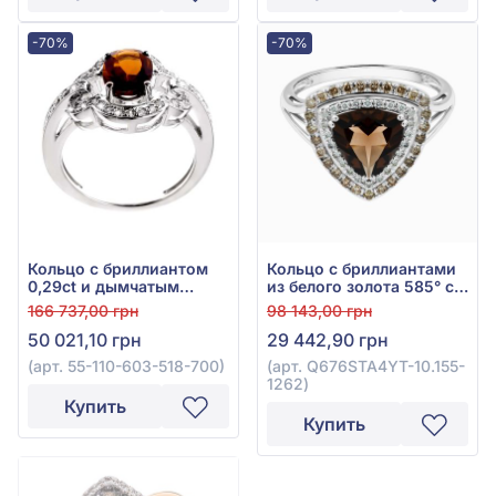
-70%
-70%
Кольцо с бриллиантом
Кольцо с бриллиантами
0,29ct и дымчатым
из белого золота 585° с
кварцем 1,15ct из белого
бриллиантом 0,35ct и
166 737,00 грн
98 143,00 грн
золота 750°, арт. 55-110-
дымчатым кварцем
50 021,10 грн
29 442,90 грн
603-518-700
1,73ct, арт. Q676STA4YT-
10.155-1262
(арт. 55-110-603-518-700)
(арт. Q676STA4YT-10.155-
1262)
Купить
Купить