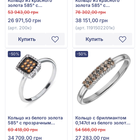
Кольцо из красного
Кольцо из красного
золота 585° с
золота 585° с
коричневым
коричневым
53 943,00 грн
76 302,00 грн
бриллиантом 0,16ct, арт.
бриллиантом 0,18ct, арт.
26 971,50 грн
38 151,00 грн
200к
1191502201к
(арт. 200к)
(арт. 1191502201к)
Купить
Купить
-50%
-50%
Кольцо из белого золота
Кольцо с бриллиантом
585° с прозрачным
0,147ct из белого золота
бриллиантом 0,0912ct и
585°, арт. 200б/к
69 418,00 грн
54 566,00 грн
коричневым
34 709,00 грн
27 283,00 грн
бриллиантом 0,121ct, арт.