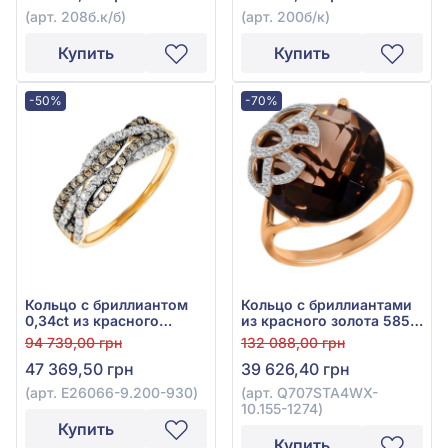
208б.к/б
(арт. 208б.к/б)
(арт. 200б/к)
Купить
Купить
-50%
-70%
Кольцо с бриллиантом
Кольцо с бриллиантами
0,34ct из красного
из красного золота 585°
золота 585°, арт. E26066-
с бриллиантом 0,14ct и
94 739,00 грн
132 088,00 грн
9.200-930
дымчатым кварцем
47 369,50 грн
39 626,40 грн
10,48ct, арт.
Q707STA4WX-10.155-1274
(арт. E26066-9.200-930)
(арт. Q707STA4WX-
10.155-1274)
Купить
Купить