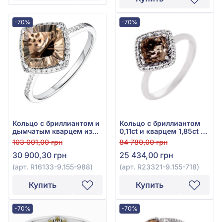
-70%
-70%
Кольцо с бриллиантом и
Кольцо с бриллиантом
дымчатым кварцем из
0,11ct и кварцем 1,85ct из
белого золота 585°, арт.
белого золота 585°, арт.
103 001,00 грн
84 780,00 грн
R16133-9.155-988
R23321-9.155-718
30 900,30 грн
25 434,00 грн
(арт. R16133-9.155-988)
(арт. R23321-9.155-718)
Купить
Купить
-70%
-70%