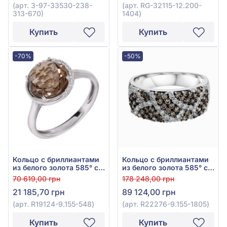
12.200-1404
(арт. 3-97-33530-238-
(арт. RG-32115-12.200-
313-670)
1404)
Купить
Купить
-70%
-50%
Кольцо с бриллиантами
Кольцо с бриллиантами
из белого золота 585° с
из белого золота 585° с
бриллиантом 0,05ct и
бриллиантом 0,57ct и
70 619,00 грн
178 248,00 грн
дымчатым кварцем
прозрачным
21 185,70 грн
89 124,00 грн
3,09ct, арт. R19124-9.155-
бриллиантом 0,32ct, арт.
548
R22276-9.155-1805
(арт. R19124-9.155-548)
(арт. R22276-9.155-1805)
Купить
Купить