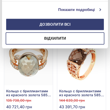
службами.
Показати подробиці
ДОЗВОЛИТИ ВСІ
ВІДХИЛИТИ
-70%
-70%
Кольцо с бриллиантами
Кольцо с бриллиантами
из красного золота 585°
из красного золота 585°
с бриллиантом 0,2ct и
с бриллиантом 0,24ct и
135 738,00 грн
144 639,00 грн
кварцем 5,57ct, арт. 3-
дымчатым кварцем
40 721,40 грн
43 391,70 грн
97-33530-238-313-670
4,5ct, арт. RG-32115-