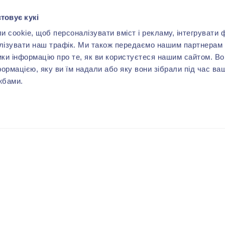
товує кукі
cookie, щоб персоналізувати вміст і рекламу, інтегрувати ф
лізувати наш трафік. Ми також передаємо нашим партнерам 
ики інформацію про те, як ви користуєтеся нашим сайтом. В
формацією, яку ви їм надали або яку вони зібрали під час ва
жбами.