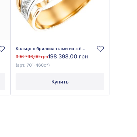
Кольцо с бриллиантами из жёлтого золота 585° с бриллиантом 0,44ct и синим сапфиром 0,3ct, арт. 701-460с*
198 398,00 грн
396 796,00 грн
(арт. 701-460с*)
Купить