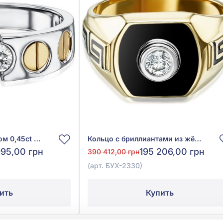
Кольцо с бриллиантом 0,45ct из желто-белого золота 750°, арт. БУХ-2331
Кольцо с бриллиантами из жёлтого золота 750° с бриллиантом 0,25ct и чёрной эмалью, арт. БУХ-2330
995,00 грн
195 206,00 грн
390 412,00 грн
(арт. БУХ-2330)
ить
Купить