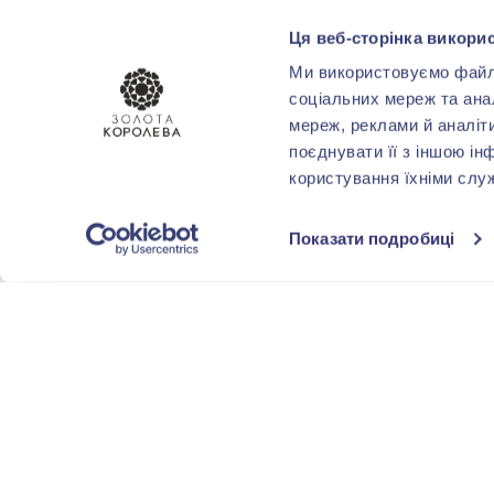
17.0
(503)
Ця веб-сторінка викорис
Показать все
Ми використовуємо файли 
соціальних мереж та ана
ВСТАВКА
мереж, реклами й аналіт
поєднувати її з іншою ін
Бриллиант
(5)
користування їхніми слу
Сапфир
(1)
Показати подробиці
Эмаль
(1)
ЦВЕТ ВСТАВКИ
Белый
(5)
Черный
(1)