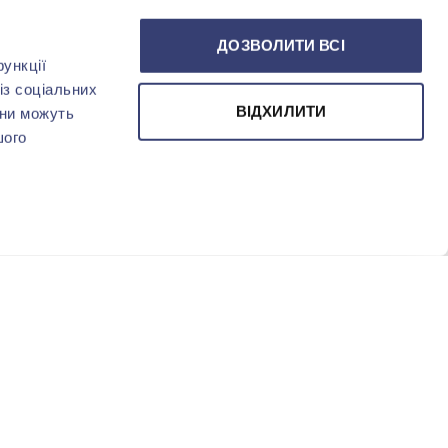
ДОЗВОЛИТИ ВСІ
ункції
із соціальних
ВІДХИЛИТИ
они можуть
шого