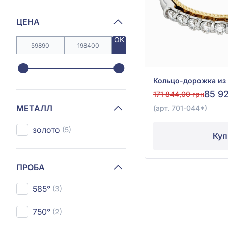
ЦЕНА
OK
85 9
171 844,00 грн
МЕТАЛЛ
(арт. 701-044*)
золото
(5)
Куп
ПРОБА
585°
(3)
750°
(2)