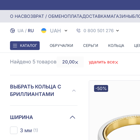
Главная
Кольца с бриллиантами
Кольцо с бриллиантам
О НАС
ВОЗВРАТ / ОБМЕН
ОПЛАТА
ДОСТАВКА
МАГАЗИНЫ
БЛ
КОЛЬ
UAH
UA
/
RU
0 800 501 276
КАТАЛОГ
ОБРУЧАЛКИ
СЕРЬГИ
КОЛЬЦА
ЦЕ
Найдено 5
товаров
20,00
удалить все
ВЫБРАТЬ КОЛЬЦА С
-50%
БРИЛЛИАНТАМИ
ШИРИНА
3 мм
(1)