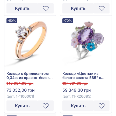
Купить
Купить
-50%
-70%
Кольцо с бриллиантом
Кольцо «Цветы» из
0,34ct из красно-белого
белого золота 585° с
золота 585°, арт. 1-
бриллиантом 0,04ct,
146 064,00 грн
197 831,00 грн
1100001
топазом Sky Blue 0,24ct,
73 032,00 грн
59 349,30 грн
аметистом 7,74ct,
гранатом родолит
(арт. 1-1100001)
(арт. 11-R26685)
0,08ct, бирюзой 0,32ct,
хризолитом 0,3ct и
Купить
Купить
перламутром 1,37ct, арт.
11-R26685