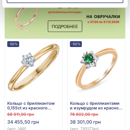
-50%
-50%
Кольцо с бриллиантом
Кольцо с бриллиантами
0,155ct из красного
и изумрудом из красно-
золота 585°, арт. 149
белого золота 585°, арт.
68 911,00 грн
76 602,00 грн
710177из
34 455,50 грн
38 301,00 грн
(арт. 149)
(арт. 710177из)