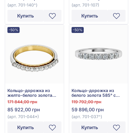
(арт. 701-140^)
(арт. 701-107)
Купить
Купить
-50%
-50%
Кольцо-дорожка из
Кольцо-дорожка из
желто-белого золота
белого золота 585° с
585° с бриллиантами
бриллиантами 0,36ct,
171 844,00 грн
119 792,00 грн
0,38ct, арт. 701-044*
арт. 701-037
85 922,00 грн
59 896,00 грн
(арт. 701-044*)
(арт. 701-037^)
Купить
Купить