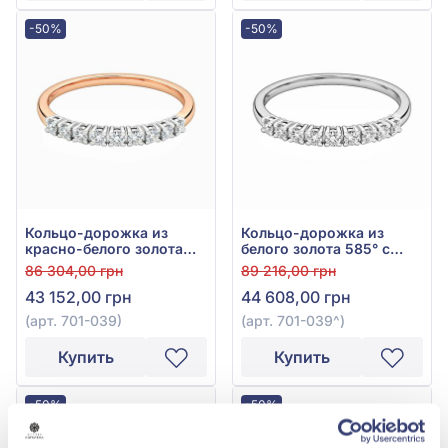
-50%
-50%
Кольцо-дорожка из
Кольцо-дорожка из
красно-белого золота
белого золота 585° с
585° с бриллиантами
бриллиантами 0,22ct,
86 304,00 грн
89 216,00 грн
0,19ct, арт. 701-039
арт. 701-039
43 152,00 грн
44 608,00 грн
(арт. 701-039)
(арт. 701-039^)
Купить
Купить
-50%
-50%