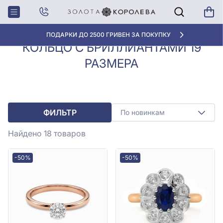
Кольца с
Кольцо с бриллиантами 19
Главная
бриллиантами
размера
АКЦИЯ ДЛЯ КЛИЕНТОВ «НОВАЯ ПОЧТА»
КОЛЬЦО С БРИЛЛИАНТАМИ 19
РАЗМЕРА
ФИЛЬТР
По новинкам
Найдено 18
товаров
-50%
-50%