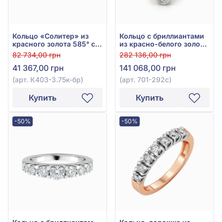
Кольцо «Солитер» из
Кольцо с бриллиантами
красного золота 585° с
из красно-белого золота
бриллиантом 0,24ct, арт.
585° с синим сапфиром
82 734,00 грн
282 136,00 грн
К403-3.75к-бр
0,9ct и бриллиантом
41 367,00 грн
141 068,00 грн
0,31ct, арт. 701-292с
(арт. К403-3.75к-бр)
(арт. 701-292с)
Купить
Купить
-50%
-50%