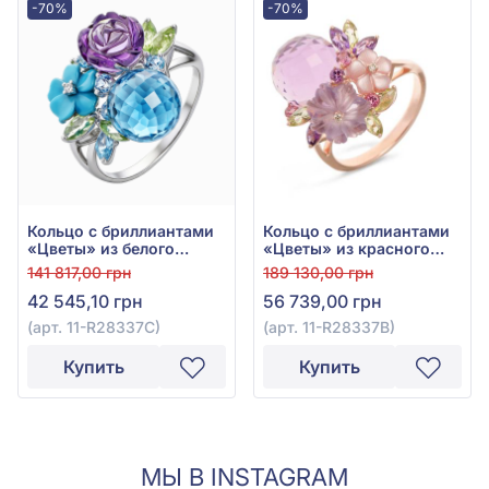
-70%
-70%
Кольцо с бриллиантами
Кольцо с бриллиантами
«Цветы» из белого
«Цветы» из красного
золота 585° с
золота 585° с
141 817,00 грн
189 130,00 грн
бриллиантом 0,01ct,
бриллиантом 0,02ct,
42 545,10 грн
56 739,00 грн
топазом Sky Blue 7,65ct,
аметистом 13,34ct,
аметистом 2,2ct,
турмалином 0,2ct,
(арт. 11-R28337С)
(арт. 11-R28337В)
бирюзой 0,62ct и
хризолитом 0,59ct и
хризолитом 0,85ct, арт.
перламутром 0,61ct, арт.
Купить
Купить
11-R28337С
11-R28337В
МЫ В INSTAGRAM