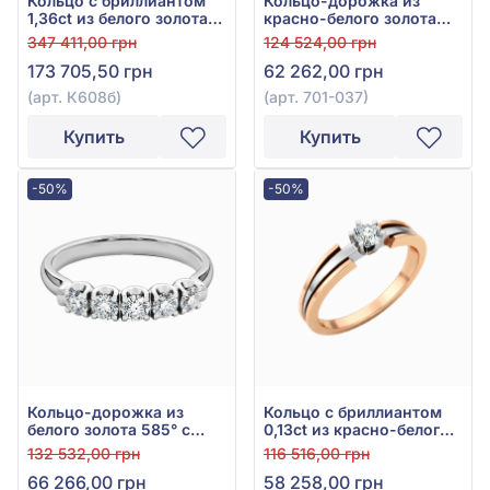
Кольцо с бриллиантом
Кольцо-дорожка из
1,36ct из белого золота
красно-белого золота
585°, арт. К608б
585° с бриллиантами
347 411,00 грн
124 524,00 грн
0,33ct, арт. 701-037
173 705,50 грн
62 262,00 грн
(арт. К608б)
(арт. 701-037)
Купить
Купить
-50%
-50%
Кольцо-дорожка из
Кольцо с бриллиантом
белого золота 585° с
0,13ct из красно-белого
бриллиантами 0,3ct, арт.
золота 585°, арт. 701-107
132 532,00 грн
116 516,00 грн
701-140
66 266,00 грн
58 258,00 грн