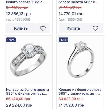
белого золота 585° с
белого золота 585° с
фианитом, арт. 153090б
фианитом, арт. 155543б
27 417,30 грн
31 444,70 грн
12 886,13 грн
14 779,01 грн
(арт. 153090б)
(арт. 155543б)
Купить
Купить
-56%
-56%
Кольцо из белого золота
Кольцо из белого золота
585° с фианитом, арт.
585° с фианитом, арт.
380384В
320598В
66 420,00 грн
33 620,00 грн
29 224,80 грн
14 792,80 грн