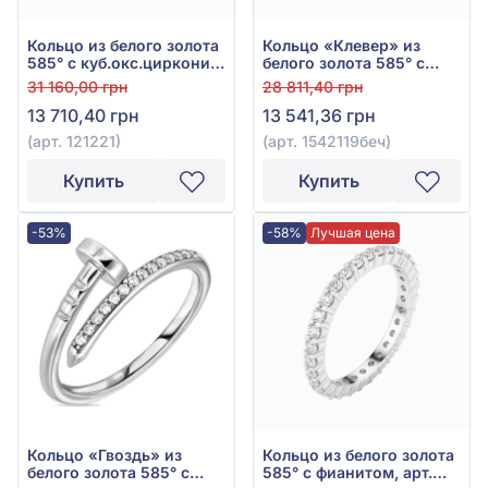
Кольцо из белого золота
Кольцо «Клевер» из
585° с куб.окс.циркония,
белого золота 585° с
арт. 121221
чёрным фианитом и
31 160,00 грн
28 811,40 грн
эмалью, арт. 1542119беч
13 710,40 грн
13 541,36 грн
(арт. 121221)
(арт. 1542119беч)
Купить
Купить
-53%
-58%
Лучшая цена
Кольцо «Гвоздь» из
Кольцо из белого золота
белого золота 585° с
585° с фианитом, арт.