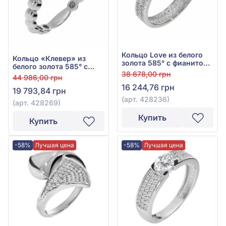
Кольцо Love из белого
Кольцо «Клевер» из
золота 585° с фианитом,
белого золота 585° с
арт. 428236
38 678,00 грн
фианитом, арт. 428269
44 986,00 грн
16 244,76 грн
19 793,84 грн
(арт. 428236)
(арт. 428269)
Купить
Купить
-58%
Лучшая цена
-58%
Лучшая цена