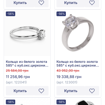
Купить
Купить
-56%
-56%
Кольцо из белого золота
Кольцо из белого золота
585° с куб.окс.циркония,
585° с куб.окс.циркония,
арт. 122041
арт. 123001
25 584,00 грн
43 952,00 грн
11 256,96 грн
19 338,88 грн
(арт. 122041)
(арт. 123001)
Купить
Купить
-56%
-56%