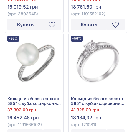
культивированным
16 019,52 грн
18 761,60 грн
пресноводным
жемчугом, арт.
(арт. 380364В)
(арт. 1191552102)
1191552102
Купить
Купить
-56%
-56%
Кольцо из белого золота
Кольцо из белого золота
585° с куб.окс.циркония
585° с куб.окс.циркония,
и жемчугом, арт.
арт. 121081
37 392,00 грн
41 328,00 грн
1191565102
16 452,48 грн
18 184,32 грн
(арт. 1191565102)
(арт. 121081)