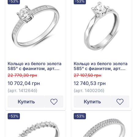
-53%
-53%
Кольцо из белого золота
Кольцо из белого золота
585° с фианитом, арт.
585° с фианитом, арт.
141264б
140020б
22 770,30 грн
27 107,50 грн
10 702,04 грн
12 740,53 грн
(арт. 141264б)
(арт. 140020б)
Купить
Купить
-53%
-53%