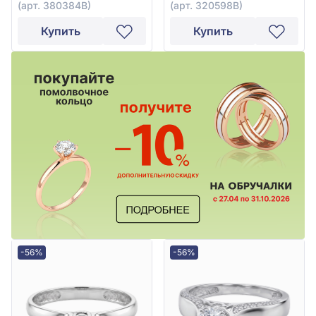
(арт. 380384В)
(арт. 320598В)
Купить
Купить
-56%
-56%