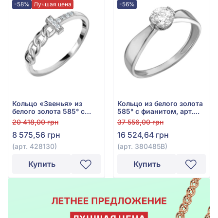
-58%
Лучшая цена
-56%
Кольцо «Звенья» из
Кольцо из белого золота
белого золота 585° с
585° с фианитом, арт.
фианитом, арт. 428130
380485В
20 418,00 грн
37 556,00 грн
8 575,56 грн
16 524,64 грн
(арт. 428130)
(арт. 380485В)
Купить
Купить