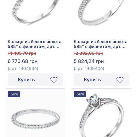
Кольцо из белого золота
Кольцо из белого золота
585° с фианитом, арт.
585° с фианитом, арт.
140493б
140940б
14 405,70 грн
12 392,00 грн
6 770,68 грн
5 824,24 грн
(арт. 140493б)
(арт. 140940б)
Купить
Купить
-56%
-56%