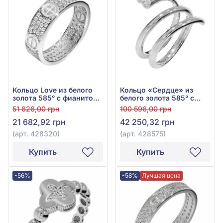
Кольцо Love из белого
Кольцо «Сердце» из
золота 585° с фианитом,
белого золота 585° с
арт. 428320
фианитом, арт. 428575
51 626,00 грн
100 596,00 грн
21 682,92 грн
42 250,32 грн
(арт. 428320)
(арт. 428575)
Купить
Купить
-56%
-58%
Лучшая цена