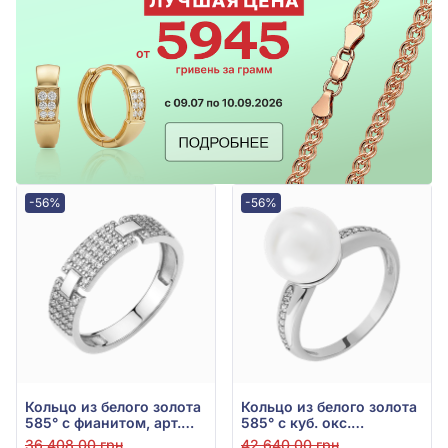
-56%
-56%
Кольцо из белого золота
Кольцо из белого золота
585° с фианитом, арт.
585° с куб. окс.
380364В
циркония и
36 408,00 грн
42 640,00 грн