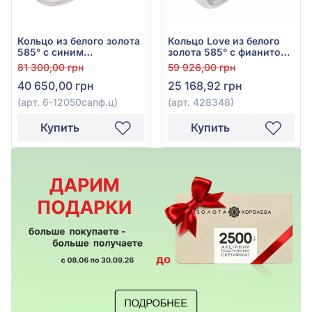
Кольцо из белого золота
Кольцо Love из белого
585° с синим
золота 585° с фианитом,
гидротермальным
арт. 428348
81 300,00 грн
59 926,00 грн
сапфиром 1,47ct и синим
40 650,00 грн
25 168,92 грн
фианитом, арт. 6-
12050сапф.ц
(арт. 6-12050сапф.ц)
(арт. 428348)
Купить
Купить