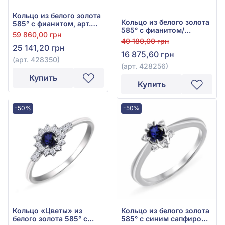
Кольцо из белого золота
Кольцо из белого золота
585° с фианитом, арт.
585° с фианитом/
428350
59 860,00 грн
куб.цирконием, арт.
40 180,00 грн
428256
25 141,20 грн
16 875,60 грн
(арт. 428350)
(арт. 428256)
Купить
Купить
-50%
-50%
Кольцо «Цветы» из
Кольцо из белого золота
белого золота 585° с
585° с синим сапфиром