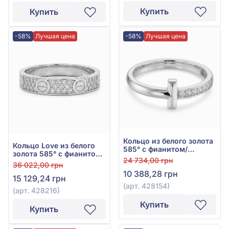
Купить
Купить
-58%
Лучшая цена
-58%
Лучшая цена
Кольцо из белого золота
Кольцо Love из белого
585° с фианитом/
золота 585° с фианитом,
куб.цирконием, арт.
24 734,00 грн
арт. 428216
36 022,00 грн
428154
10 388,28 грн
15 129,24 грн
(арт. 428154)
(арт. 428216)
Купить
Купить