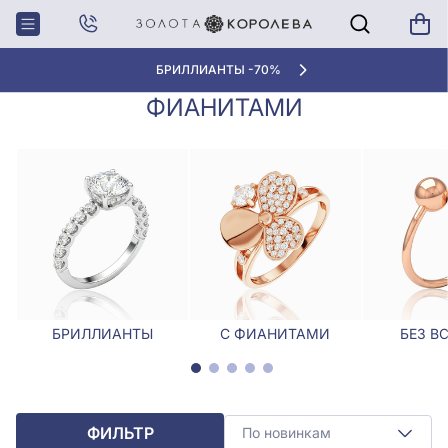
Главная
Кольца
Кольца из белого золота с фианитами
КОЛЬЦА ИЗ БЕЛОГО ЗОЛОТА С
БРИЛЛИАНТЫ -70%
ФИАНИТАМИ
БРИЛЛИАНТЫ
С ФИАНИТАМИ
БЕЗ В
ФИЛЬТР
По новинкам