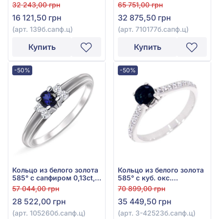
куб.окс.циркония Синий
0,24ct, арт.
32 243,00 грн
65 751,00 грн
Сапфир 0,17ct, арт.
710177б.сапф.ц
16 121,50 грн
32 875,50 грн
139б.сапф.ц
(арт. 139б.сапф.ц)
(арт. 710177б.сапф.ц)
Купить
Купить
-50%
-50%
Кольцо из белого золота
Кольцо из белого золота
585° с сапфиром 0,13ct,
585° с куб. окс.
арт. 105260б.сапф.ц
циркония «Синий
57 044,00 грн
70 899,00 грн
Сапфир» 0,655ct, арт. 3-
28 522,00 грн
35 449,50 грн
42523б.сапф.ц
(арт. 105260б.сапф.ц)
(арт. 3-42523б.сапф.ц)