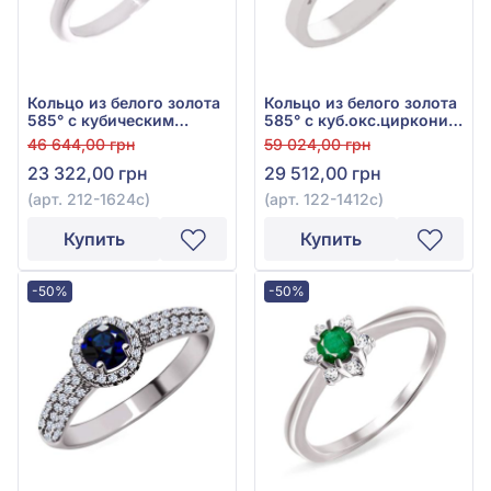
Кольцо из белого золота
Кольцо из белого золота
585° с кубическим
585° с куб.окс.циркония
оксидом циркония
синий сапфир 0,28ct,
46 644,00 грн
59 024,00 грн
«Синий Сапфир» 0,125ct,
арт. 122-1412с
23 322,00 грн
29 512,00 грн
арт. 212-1624с
(арт. 212-1624с)
(арт. 122-1412с)
Купить
Купить
-50%
-50%