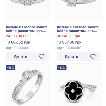
Кольцо из белого золота
Кольцо из белого золота
585° с фианитом, арт.
585° с фианитом, арт.
380209В
380544В
24 108,00 грн
38 540,00 грн
10 607,52 грн
16 957,60 грн
(арт. 380209В)
(арт. 380544В)
Купить
Купить
-56%
-53%