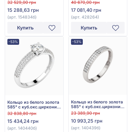
фианитом, арт. 154834б
428264
32 529,00 грн
40 670,00 грн
15 288,63 грн
17 081,40 грн
(арт. 154834б)
(арт. 428264)
Купить
Купить
-53%
-53%
Кольцо из белого золота
Кольцо из белого золота
585° с куб.окс.циркония,
585° с куб.окс.циркония,
арт. 140439б
арт. 140440б
23 389,90 грн
32 838,80 грн
10 993,25 грн
15 434,24 грн
(арт. 140439б)
(арт. 140440б)