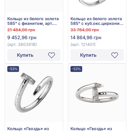
Кольцо из белого золота
Кольцо из белого золота
585° с фианитом, арт.
585° с куб.окс.циркония,
380391В
арт. 121401
21 484,00 грн
33 784,00 грн
9 452,96 грн
14 864,96 грн
(арт. 380391В)
(арт. 121401)
Купить
Купить
-53%
-53%
Кольцо «Гвоздь» из
Кольцо «Гвоздь» из