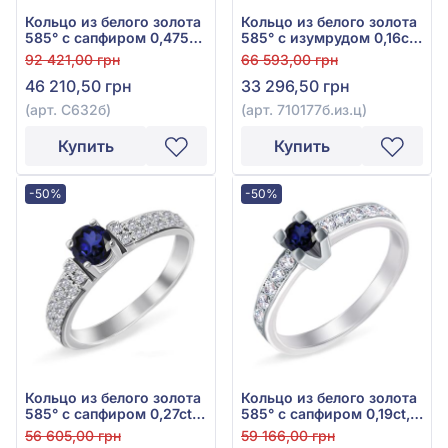
Кольцо из белого золота
Кольцо из белого золота
585° с сапфиром 0,475ct
585° с изумрудом 0,16ct,
и куб.окс.циркония, арт.
арт. 710177б.из.ц
92 421,00 грн
66 593,00 грн
С632б
46 210,50 грн
33 296,50 грн
(арт. С632б)
(арт. 710177б.из.ц)
Купить
Купить
-50%
-50%
Кольцо из белого золота
Кольцо из белого золота
585° с сапфиром 0,27ct и
585° с сапфиром 0,19ct,
куб.окс.циркония, арт.
арт. 10б.сапф.ц
56 605,00 грн
59 166,00 грн
147б.сапф.ц