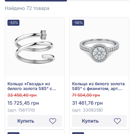
Найдено 72
товара
-53%
-56%
Кольцо «Гвоздь» из
Кольцо из белого золота
белого золота 585° с
585° с фианитом, арт.
фианитом, арт. 156117б
330825В
33 458,40 грн
71 504,00 грн
15 725,45 грн
31 461,76 грн
(арт. 156117б)
(арт. 330825В)
Купить
Купить