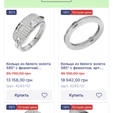
-80%
-58%
Лучшая цена
Кольцо из белого золота
Кольцо из белого золота
585° с фианитом/
585° с фианитом, арт.
куб.цирконием, арт.
428272
65 790,00 грн
45 100,00 грн
428270
13 158,00 грн
18 942,00 грн
(арт. 428270)
(арт. 428272)
Купить
Купить
-58%
Лучшая цена
-58%
Лучшая цена