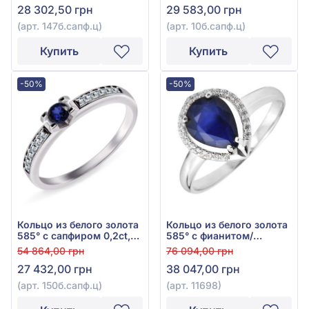
28 302,50 грн
29 583,00 грн
(арт. 147б.сапф.ц)
(арт. 10б.сапф.ц)
Купить
Купить
-50%
-50%
Кольцо из белого золота
Кольцо из белого золота
585° с сапфиром 0,2ct,
585° с фианитом/
арт. 150б.сапф.ц
куб.цирконием и
54 864,00 грн
76 094,00 грн
сапфиром 1,96ct, арт.
27 432,00 грн
38 047,00 грн
11698
(арт. 150б.сапф.ц)
(арт. 11698)