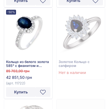
Купить
Купить
-50%
Кольцо из белого золота
Золотое Кольцо с
585° с фианитом и
сапфиром
сапфиром 1,64ct, арт.
85 703,00 грн
Нет в наличии
11722
42 851,50 грн
(арт. 11722)
Купить