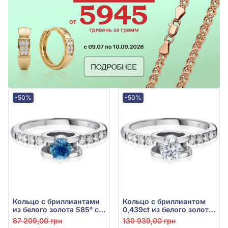
-50%
-50%
Кольцо с бриллиантами
Кольцо с бриллиантом
из белого золота 585° с
0,439ct из белого золота
бриллиантом 0,204ct и
585°, арт. 6-YOY0051
87 209,00 грн
130 939,00 грн
синим сапфиром 0,215ct,