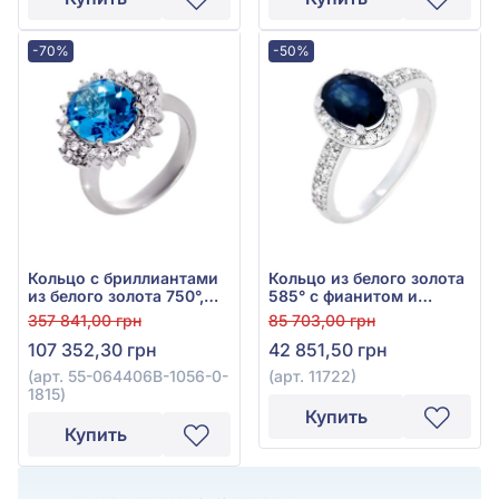
-70%
-50%
Кольцо с бриллиантами
Кольцо из белого золота
из белого золота 750°,
585° с фианитом и
бриллиант 0,78ct, топаз
сапфиром 1,64ct, арт.
357 841,00 грн
85 703,00 грн
Swiss Blue 6,41ct, арт.
11722
107 352,30 грн
42 851,50 грн
55-064406B-1056-0-1815
(арт. 55-064406B-1056-0-
(арт. 11722)
1815)
Купить
Купить