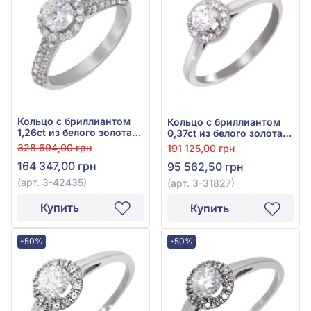
Кольцо с бриллиантом
Кольцо с бриллиантом
1,26ct из белого золота
0,37ct из белого золота
750°, арт. 3-42435
750°, арт. 3-31827
328 694,00 грн
191 125,00 грн
164 347,00 грн
95 562,50 грн
(арт. 3-42435)
(арт. 3-31827)
Купить
Купить
-50%
-50%