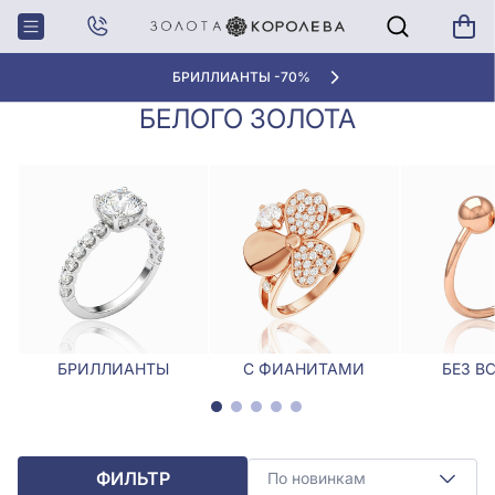
Главная
Кольца
Эксклюзивные кольца из белого золота
ЭКСКЛЮЗИВНЫЕ КОЛЬЦА ИЗ
БРИЛЛИАНТЫ -70%
БЕЛОГО ЗОЛОТА
БРИЛЛИАНТЫ
С ФИАНИТАМИ
БЕЗ В
ФИЛЬТР
По новинкам