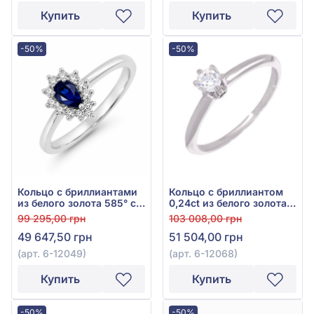
Купить
Купить
-50%
-50%
Кольцо с бриллиантами
Кольцо с бриллиантом
из белого золота 585° с
0,24ct из белого золота
синим сапфиром 0,29ct
585°, арт. 6-12068
99 295,00 грн
103 008,00 грн
и бриллиантом 0,1ct, арт.
49 647,50 грн
51 504,00 грн
6-12049
(арт. 6-12049)
(арт. 6-12068)
Купить
Купить
-50%
-50%