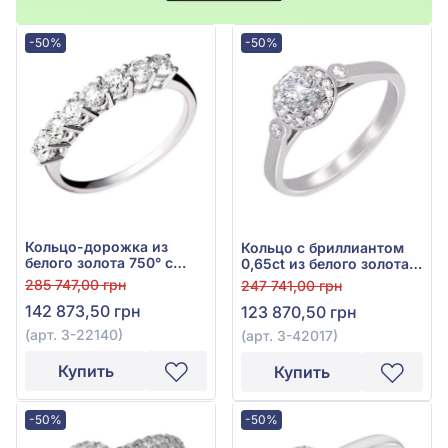
-50%
-50%
Кольцо-дорожка из
Кольцо с бриллиантом
белого золота 750° с
0,65ct из белого золота
бриллиантами 1,04ct,
750°, арт. 3-42017
285 747,00 грн
247 741,00 грн
арт. 3-22140
142 873,50 грн
123 870,50 грн
(арт. 3-22140)
(арт. 3-42017)
Купить
Купить
-50%
-50%