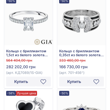
-50%
-50%
Кольцо с бриллиантом
Кольцо с бриллиантом
1,5ct из белого золота
0,35ct из белого золота
585°, арт. КД7089/1S-GIA
585°, арт. 701-456
564 404,00 грн
333 460,00 грн
282 202,00 грн
166 730,00 грн
(арт. КД7089/1S-GIA)
(арт. 701-456^)
Купить
Купить
-58%
Лучшая цена
-50%