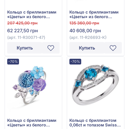
Кольцо с бриллиантами
Кольцо с бриллиантами
«Цветы» из белого
«Цветы» из белого
золота 585° с топазом
золота 585° с
207 425,00 грн
135 360,00 грн
Sky Blue 13,92ct,
бриллиантом 0,01ct,
62 227,50 грн
40 608,00 грн
культивированным
топазом Sky Blue 0,49ct,
пресноводным
аметистом 5,44ct,
(арт. 11-R30071-47)
(арт. 11-R26693-К)
жемчугом, аметистом
бирюзой 0,32ct и
0,17ct, бирюзой 0,65ct и
иолитом 0,51ct, арт. 11-
Купить
Купить
хризолитом 0,44ct, арт.
R26693-К
11-R30071-47
-70%
-70%
Кольцо с бриллиантами
Кольцо с бриллиантом
«Цветы» из белого
0,06ct и топазом Swiss