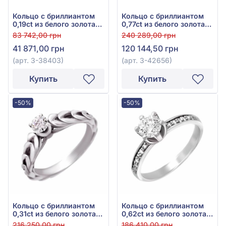
Кольцо с бриллиантом
Кольцо с бриллиантом
0,19ct из белого золота
0,77ct из белого золота
750°, арт. 3-38403
750°, арт. 3-42656
83 742,00 грн
240 289,00 грн
41 871,00 грн
120 144,50 грн
(арт. 3-38403)
(арт. 3-42656)
Купить
Купить
-50%
-50%
Кольцо с бриллиантом
Кольцо с бриллиантом
0,31ct из белого золота
0,62ct из белого золота
750°, арт. 6-Y006272
750°, арт. 6-SPT035
216 250,00 грн
186 410,00 грн