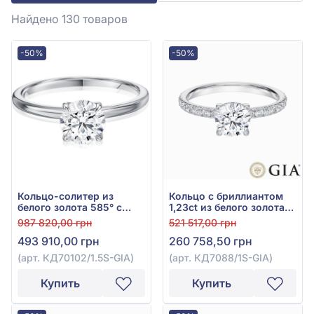
Найдено 130
товаров
-50%
-50%
Кольцо-солитер из
Кольцо с бриллиантом
белого золота 585° с
1,23ct из белого золота
бриллиантом 1,5ct, арт.
585°, арт. КД7088/1S-GIA
987 820,00 грн
521 517,00 грн
КД70102/1.5S-GIA
493 910,00 грн
260 758,50 грн
(арт. КД70102/1.5S-GIA)
(арт. КД7088/1S-GIA)
Купить
Купить