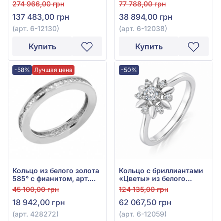
бриллиантами 1,56ct,
585°, арт. 6-12038
274 966,00 грн
77 788,00 грн
арт. 6-12130
137 483,00 грн
38 894,00 грн
(арт. 6-12130)
(арт. 6-12038)
Купить
Купить
-58%
Лучшая цена
-50%
Кольцо из белого золота
Кольцо с бриллиантами
585° с фианитом, арт.
«Цветы» из белого
428272
золота 585° с
45 100,00 грн
124 135,00 грн
бриллиантом 0,25ct, арт.
18 942,00 грн
62 067,50 грн
6-12059
(арт. 428272)
(арт. 6-12059)