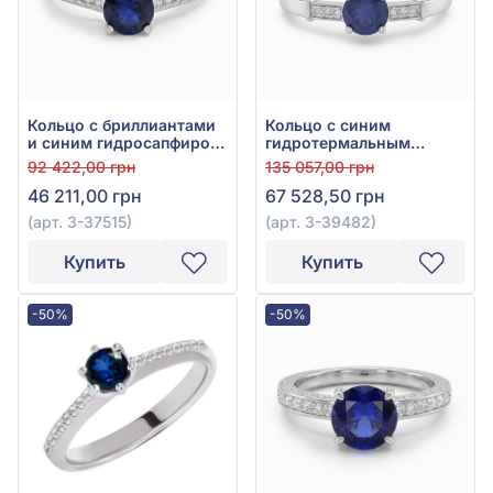
Кольцо с бриллиантами
Кольцо с синим
и синим гидросапфиром
гидротермальным
из белого золота 750°,
сапфиром 0,84ct и
92 422,00 грн
135 057,00 грн
арт. 3-37515
бриллиантами 0,06ct из
46 211,00 грн
67 528,50 грн
белого золота 750°, арт.
3-39482
(арт. 3-37515)
(арт. 3-39482)
Купить
Купить
-50%
-50%