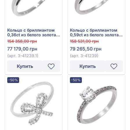
Кольцо с бриллиантом
Кольцо с бриллиантом
0,36ct из белого золота
0,59ct из белого золота
750°, арт. 3-41239.1
750°, арт. 3-41239
154 358,00 грн
158 531,00 грн
77 179,00 грн
79 265,50 грн
(арт. 3-41239.1)
(арт. 3-41239)
Купить
Купить
-50%
-50%