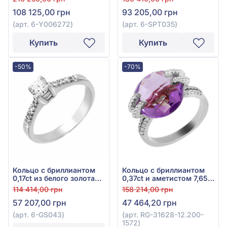
108 125,00 грн
93 205,00 грн
(арт. 6-Y006272)
(арт. 6-SPT035)
Купить
Купить
-50%
-70%
Кольцо с бриллиантом
Кольцо с бриллиантом
0,17ct из белого золота
0,37ct и аметистом 7,65ct
750°, арт. 6-GS043
из белого золота 585°,
114 414,00 грн
158 214,00 грн
арт. RG-31628-12.200-
57 207,00 грн
47 464,20 грн
1572
(арт. 6-GS043)
(арт. RG-31628-12.200-
1572)