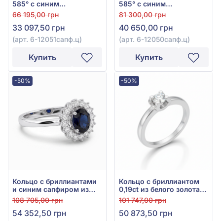
585° с синим
585° с синим
гидротермальным
гидротермальным
66 195,00 грн
81 300,00 грн
сапфиром 0,87ct и
сапфиром 1,47ct и синим
33 097,50 грн
40 650,00 грн
фианитом, арт. 6-
фианитом, арт. 6-
12051сапф.ц
12050сапф.ц
(арт. 6-12051сапф.ц)
(арт. 6-12050сапф.ц)
Купить
Купить
-50%
-50%
Кольцо с бриллиантами
Кольцо с бриллиантом
и синим сапфиром из
0,19ct из белого золота
белого золота 585°, арт.
585°, арт. 6-12058
108 705,00 грн
101 747,00 грн
6-12048
54 352,50 грн
50 873,50 грн