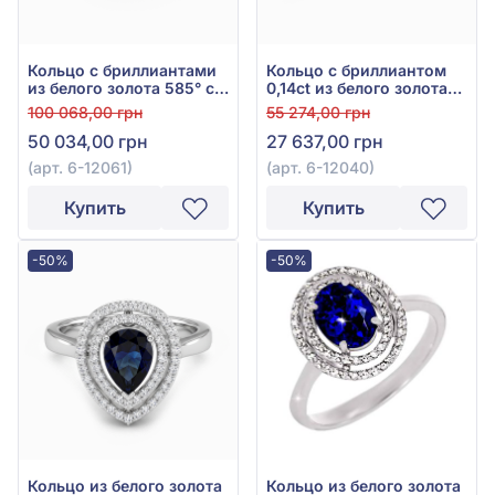
Кольцо с бриллиантами
Кольцо с бриллиантом
из белого золота 585° с
0,14ct из белого золота
синим сапфиром 0,53ct
585°, арт. 6-12040
100 068,00 грн
55 274,00 грн
и бриллиантом 0,28ct,
50 034,00 грн
27 637,00 грн
арт. 6-12061
(арт. 6-12061)
(арт. 6-12040)
Купить
Купить
-50%
-50%
Кольцо из белого золота
Кольцо из белого золота