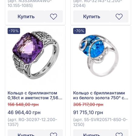
(арт. N353AMA4WG-
(арт. RG-32143-12.200-
10.155-1085)
2044)
Купить
Купить
-70%
-70%
Кольцо с бриллиантом
Кольцо с бриллиантами
0,18ct и аметистом 7,56ct
из белого золота 750° с
из белого золота 585°,
бриллиантом 0,32ct и
156 548,00 грн
305 717,00 грн
арт. RG-30297-12.200-
топазом Swiss Blue
46 964,40 грн
91 715,10 грн
1357
14,1ct, арт. 55-SVR20571-
850-0-1250
(арт. RG-30297-12.200-
(арт. 55-SVR20571-850-0-
1357)
1250)
Купить
Купить