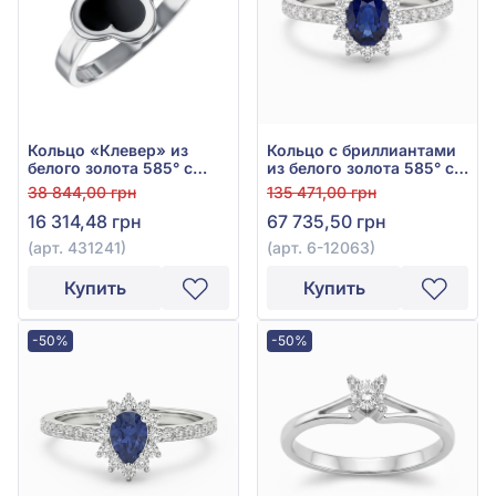
Кольцо «Клевер» из
Кольцо с бриллиантами
белого золота 585° с
из белого золота 585° с
чёрной эмалью, арт.
синим сапфиром 1,69ct и
38 844,00 грн
135 471,00 грн
431241
бриллиантом 0,27ct, арт.
16 314,48 грн
67 735,50 грн
6-12063
(арт. 431241)
(арт. 6-12063)
Купить
Купить
-50%
-50%