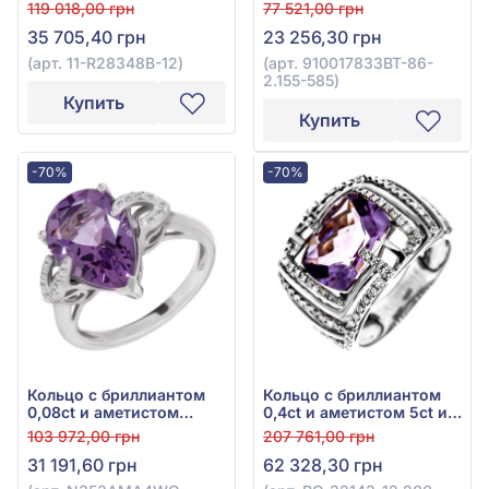
золота 585° с
Blue 0,77ct из белого
119 018,00 грн
77 521,00 грн
бриллиантом 0,04ct,
золота 585°, арт.
35 705,40 грн
23 256,30 грн
топазом Sky Blue 5,41ct,
910017833BT-86-2.155-
аметистом 1,52ct и
585
(арт. 11-R28348B-12)
(арт. 910017833BT-86-
бирюзой 0,53ct, арт. 11-
2.155-585)
R28348B-12
Купить
Купить
-70%
-70%
Кольцо с бриллиантом
Кольцо с бриллиантом
0,08ct и аметистом
0,4ct и аметистом 5ct из
3,79ct из белого золота
белого золота 585°, арт.
103 972,00 грн
207 761,00 грн
585°, арт. N353AMA4WG-
RG-32143-12.200-2044
31 191,60 грн
62 328,30 грн
10.155-1085