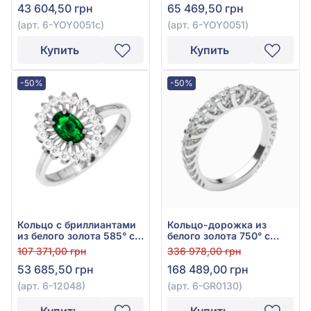
43 604,50 грн
65 469,50 грн
арт. 6-YOY0051с
(арт. 6-YOY0051с)
(арт. 6-YOY0051)
Купить
Купить
-50%
-50%
Кольцо с бриллиантами
Кольцо-дорожка из
из белого золота 585° с
белого золота 750° с
бриллиантом 0,22ct и
бриллиантами 1,54ct,
107 371,00 грн
336 978,00 грн
зелёным изумрудом
арт. 6-GR0130
53 685,50 грн
168 489,00 грн
0,37ct, арт. 6-12048
(арт. 6-12048)
(арт. 6-GR0130)