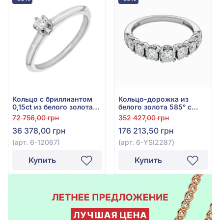
Кольцо с бриллиантом
Кольцо-дорожка из
0,15ct из белого золота
белого золота 585° с
585°, арт. 6-12067
бриллиантами 1,47ct, арт.
72 756,00 грн
352 427,00 грн
6-YSI2287
36 378,00 грн
176 213,50 грн
(арт. 6-12067)
(арт. 6-YSI2287)
Купить
Купить