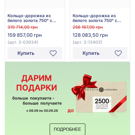
Кольцо-дорожка из
Кольцо-дорожка из
белого золота 750° с
белого золота 750° с
бриллиантами 0,96ct,
бриллиантами 0,98ct,
319 714,00 грн
256 167,00 грн
арт. 3-03934
арт. 3-13403
159 857,00 грн
128 083,50 грн
(арт. 3-03934)
(арт. 3-13403)
Купить
Купить