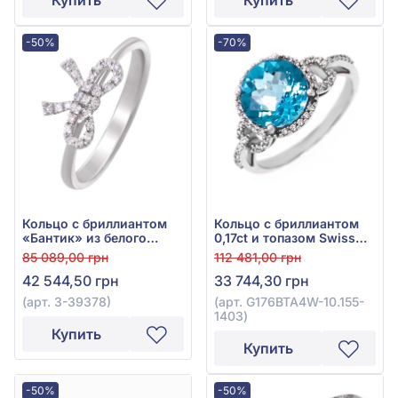
Купить
Купить
-50%
-70%
Кольцо с бриллиантом
Кольцо с бриллиантом
«Бантик» из белого
0,17ct и топазом Swiss
золота 750°, бриллиант
Blue 2,9ct из белого
85 089,00 грн
112 481,00 грн
0,07ct, арт. 3-39378
золота 585°, арт.
42 544,50 грн
33 744,30 грн
G176BTA4W-10.155-1403
(арт. 3-39378)
(арт. G176BTA4W-10.155-
1403)
Купить
Купить
-50%
-50%