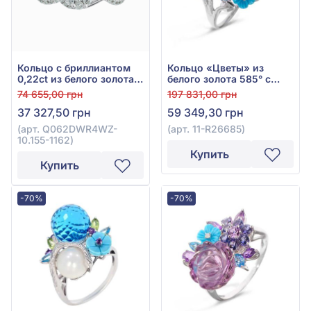
Кольцо с бриллиантом
Кольцо «Цветы» из
0,22ct из белого золота
белого золота 585° с
585°, арт. Q062DWR4WZ-
бриллиантом 0,04ct,
74 655,00 грн
197 831,00 грн
10.155-1162
топазом Sky Blue 0,24ct,
37 327,50 грн
59 349,30 грн
аметистом 7,74ct,
гранатом родолит
(арт. Q062DWR4WZ-
(арт. 11-R26685)
0,08ct, бирюзой 0,32ct,
10.155-1162)
хризолитом 0,3ct и
Купить
перламутром 1,37ct, арт.
Купить
11-R26685
-70%
-70%