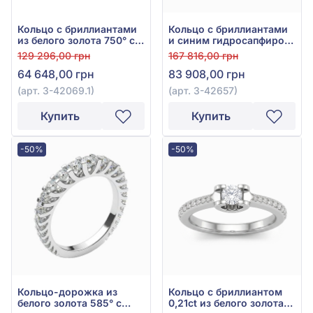
Кольцо с бриллиантами
Кольцо с бриллиантами
из белого золота 750° с
и синим гидросапфиром
синим сапфиром 0,49ct
из белого золота 750°,
129 296,00 грн
167 816,00 грн
и бриллиантом 0,1ct, арт.
арт. 3-42657
64 648,00 грн
83 908,00 грн
3-42069.1
(арт. 3-42069.1)
(арт. 3-42657)
Купить
Купить
-50%
-50%
Кольцо-дорожка из
Кольцо с бриллиантом
белого золота 585° с
0,21ct из белого золота