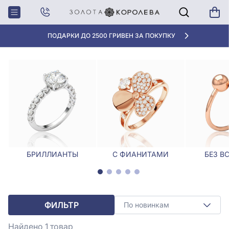
Главная
Кольца
Широкое кольцо
ШИРОКОЕ КОЛЬЦО
ПОДАРКИ ДО 2500 ГРИВЕН ЗА ПОКУПКУ
БРИЛЛИАНТЫ
С ФИАНИТАМИ
БЕЗ В
ФИЛЬТР
По новинкам
Найдено 1
товар