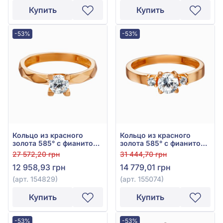
Купить
Купить
-53%
-53%
Кольцо из красного
Кольцо из красного
золота 585° с фианитом,
золота 585° с фианитом,
арт. 154829
арт. 155074
27 572,20 грн
31 444,70 грн
12 958,93 грн
14 779,01 грн
(арт. 154829)
(арт. 155074)
Купить
Купить
-53%
-53%