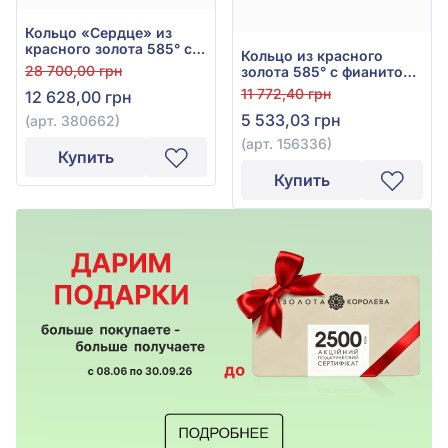
Кольцо «Сердце» из
красного золота 585° с
Кольцо из красного
фианитом, арт. 380662
28 700,00 грн
золота 585° с фианитом,
арт. 156336
11 772,40 грн
12 628,00 грн
5 533,03 грн
(арт. 380662)
(арт. 156336)
Купить
Купить