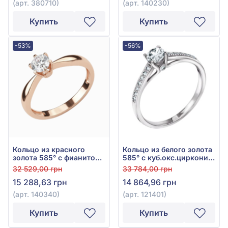
(арт. 380710)
(арт. 140230)
Купить
Купить
-53%
-56%
Кольцо из красного
Кольцо из белого золота
золота 585° с фианитом,
585° с куб.окс.циркония,
арт. 140340
арт. 121401
32 529,00 грн
33 784,00 грн
15 288,63 грн
14 864,96 грн
(арт. 140340)
(арт. 121401)
Купить
Купить