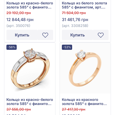
Кольцо из красно-белого
Кольцо из белого золота
золота 585° с фианитом/
585° с фианитом, арт.
куб.цирконием, арт.
330825В
29 192,00 грн
71 504,00 грн
350076
12 844,48 грн
31 461,76 грн
(арт. 350076)
(арт. 330825В)
Купить
Купить
-56%
-53%
Кольцо из красно-белого
Кольцо из красного
золота 585° с фианитом,
золота 585° с фианитом,
арт. 350111
арт. 140481
37 556,00 грн
27 417,30 грн