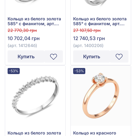
Кольцо из белого золота
Кольцо из белого золота
585° с фианитом, арт.
585° с фианитом, арт.
141264б
140020б
22 770,30 грн
27 107,50 грн
10 702,04 грн
12 740,53 грн
(арт. 141264б)
(арт. 140020б)
Купить
Купить
-53%
-53%
Кольцо из белого золота
Кольцо из красного