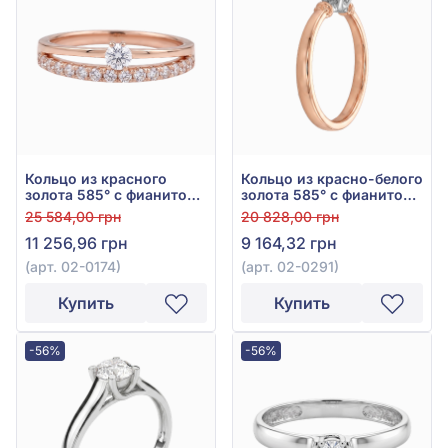
Кольцо из красного
Кольцо из красно-белого
золота 585° с фианитом,
золота 585° с фианитом/
арт. 02-0174
куб.цирконием, арт. 02-
25 584,00 грн
20 828,00 грн
0291
11 256,96 грн
9 164,32 грн
(арт. 02-0174)
(арт. 02-0291)
Купить
Купить
-56%
-56%