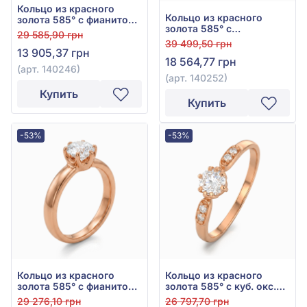
Кольцо из красного
Кольцо из красного
золота 585° с фианитом,
золота 585° с
арт. 140246
29 585,90 грн
куб.окс.циркония, арт.
39 499,50 грн
140252
13 905,37 грн
18 564,77 грн
(арт. 140246)
(арт. 140252)
Купить
Купить
-53%
-53%
Кольцо из красного
Кольцо из красного
золота 585° с фианитом,
золота 585° с куб. окс.
арт. 140234
циркония, арт. 140260
29 276,10 грн
26 797,70 грн