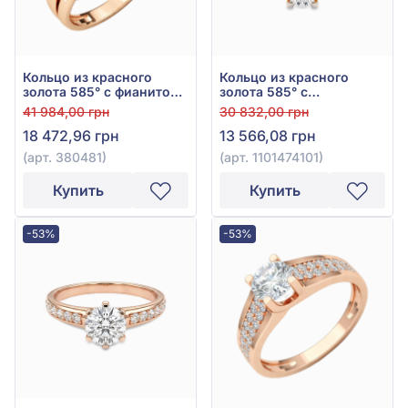
Кольцо из красного
Кольцо из красного
золота 585° с фианитом,
золота 585° с
арт. 380481
куб.окс.циркония, арт.
41 984,00 грн
30 832,00 грн
1101474101
18 472,96 грн
13 566,08 грн
(арт. 380481)
(арт. 1101474101)
Купить
Купить
-53%
-53%