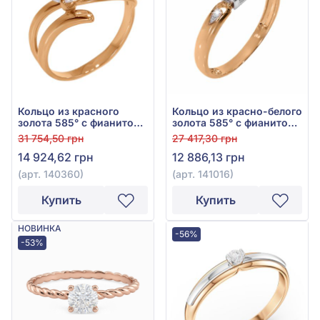
Кольцо из красного
Кольцо из красно-белого
золота 585° с фианитом,
золота 585° с фианитом,
арт. 140360
арт. 141016
31 754,50 грн
27 417,30 грн
14 924,62 грн
12 886,13 грн
(арт. 140360)
(арт. 141016)
Купить
Купить
НОВИНКА
-56%
-53%