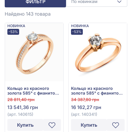
ФИЛЬТР
По новинкам
Найдено 143
товара
НОВИНКА
НОВИНКА
-53%
-53%
Кольцо из красного
Кольцо из красного
золота 585° с фианитом,
золота 585° с фианитом,
арт. 140615
арт. 140341
28 811,40 грн
34 387,80 грн
13 541,36 грн
16 162,27 грн
(арт. 140615)
(арт. 140341)
Купить
Купить