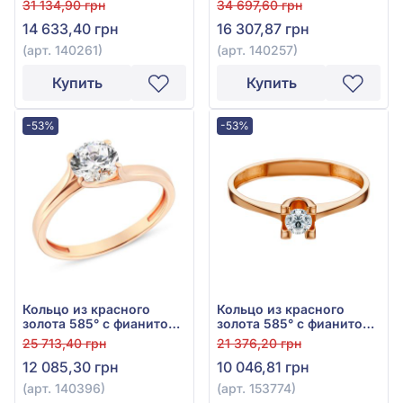
31 134,90 грн
34 697,60 грн
140261
140257
14 633,40 грн
16 307,87 грн
(арт. 140261)
(арт. 140257)
Купить
Купить
-53%
-53%
Кольцо из красного
Кольцо из красного
золота 585° с фианитом,
золота 585° с фианитом,
арт. 140396
арт. 153774
25 713,40 грн
21 376,20 грн
12 085,30 грн
10 046,81 грн
(арт. 140396)
(арт. 153774)