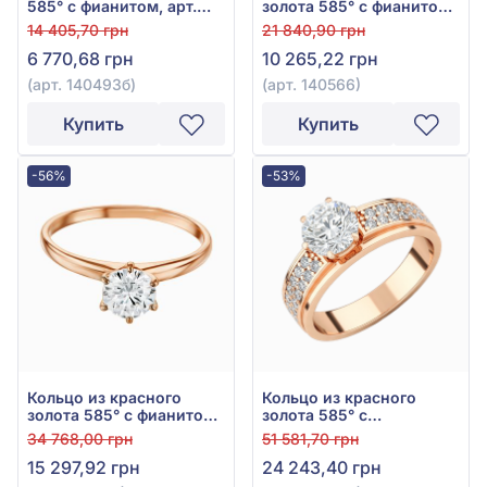
585° с фианитом, арт.
золота 585° с фианитом,
140493б
арт. 140566
14 405,70 грн
21 840,90 грн
6 770,68 грн
10 265,22 грн
(арт. 140493б)
(арт. 140566)
Купить
Купить
-56%
-53%
Кольцо из красного
Кольцо из красного
золота 585° с фианитом,
золота 585° с
арт. 380710
куб.окс.циркония, арт.
34 768,00 грн
51 581,70 грн
140230
15 297,92 грн
24 243,40 грн