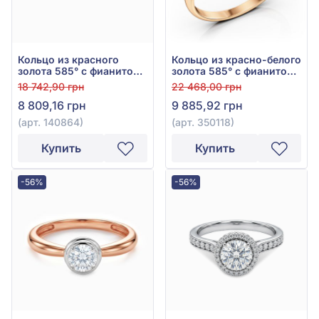
Кольцо из красного
Кольцо из красно-белого
золота 585° с фианитом,
золота 585° с фианитом,
арт. 140864
арт. 350118
18 742,90 грн
22 468,00 грн
8 809,16 грн
9 885,92 грн
(арт. 140864)
(арт. 350118)
Купить
Купить
-56%
-56%