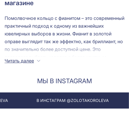
магазине
Помолвочное кольцо с фианитом – это современный
практичный подход к одному из важнейших
ювелирных выборов в жизни. Фианит в золотой
оправе выглядит так же эффектно, как бриллиант, но
по значительно более доступной цене. Это
позволяет выбрать изделие с более крупным
Читать далее
камнем или изысканным дизайном, не выходя за
рамки бюджета.
МЫ В INSTAGRAM
В каталоге «Золотой Королевы» представлены
помолвочные кольца
с фианитами различных форм
и размеров – от классических солитеров до
В ИНСТАГРАМ @ZOLOTAKOROLEVA
В ИНСТАГ
современных хало-дизайнов.
Фианит или бриллиант: честное