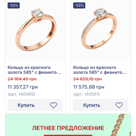
-53%
-53%
Кольцо из красного
Кольцо из красного
золота 585° с фианитом,
золота 585° с фианитом,
арт. 140569
арт. 140591
24 164,40 грн
24 629,10 грн
11 357,27 грн
11 575,68 грн
(арт. 140569)
(арт. 140591)
Купить
Купить