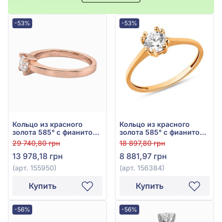
-53%
-53%
Кольцо из красного
Кольцо из красного
золота 585° с фианитом,
золота 585° с фианитом,
арт. 155950
арт. 156384
29 740,80 грн
18 897,80 грн
13 978,18 грн
8 881,97 грн
(арт. 155950)
(арт. 156384)
Купить
Купить
-56%
-56%