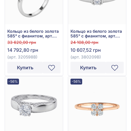
Кольцо из белого золота
Кольцо из белого золота
585° с фианитом, арт.
585° с фианитом, арт.
320598В
380209В
33 620,00 грн
24 108,00 грн
14 792,80 грн
10 607,52 грн
(арт. 320598В)
(арт. 380209В)
Купить
Купить
-56%
-56%