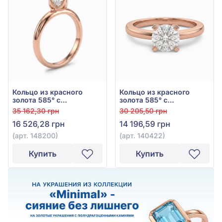
Кольцо из красного
Кольцо из красного
золота 585° с
золота 585° с
куб.окс.циркония, арт.
куб.окс.циркония, арт.
35 162,30 грн
30 205,50 грн
148200
140422
16 526,28 грн
14 196,59 грн
(арт. 148200)
(арт. 140422)
Купить
Купить