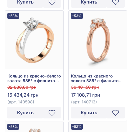
Купить
Купить
-53%
-53%
Кольцо из красно-белого
Кольцо из красного
золота 585° с фианитом/
золота 585° с фианитом,
куб.цирконием, арт.
арт. 140713
32 838,80 грн
36 401,50 грн
140598
15 434,24 грн
17 108,71 грн
(арт. 140598)
(арт. 140713)
Купить
Купить
-53%
-53%