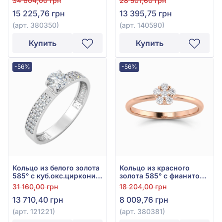
34 604,00 грн
28 501,60 грн
15 225,76 грн
13 395,75 грн
(арт. 380350)
(арт. 140590)
Купить
Купить
-56%
-56%
Кольцо из белого золота
Кольцо из красного
585° с куб.окс.циркония,
золота 585° с фианитом,
арт. 121221
арт. 380381
31 160,00 грн
18 204,00 грн
13 710,40 грн
8 009,76 грн
(арт. 121221)
(арт. 380381)