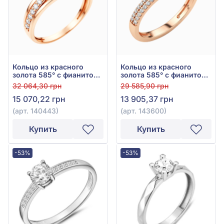
Кольцо из красного
Кольцо из красного
золота 585° с фианитом,
золота 585° с фианитом,
арт. 140443
арт. 143600
32 064,30 грн
29 585,90 грн
15 070,22 грн
13 905,37 грн
(арт. 140443)
(арт. 143600)
Купить
Купить
-53%
-53%