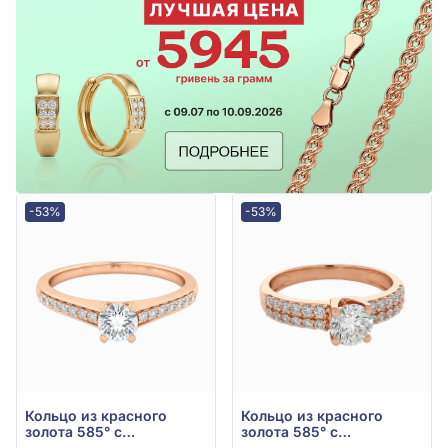
-53%
-53%
Кольцо из красного
Кольцо из красного
золота 585° с
золота 585° с
куб.окс.циркония, арт.
куб.окс.циркония, арт.