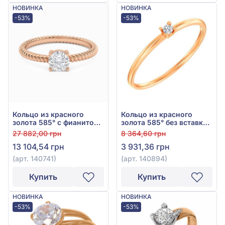
НОВИНКА
НОВИНКА
-53%
-53%
Кольцо из красного
Кольцо из красного
золота 585° с фианитом,
золота 585° без вставки,
арт. 140741
арт. 140894
27 882,00 грн
8 364,60 грн
13 104,54 грн
3 931,36 грн
(арт. 140741)
(арт. 140894)
Купить
Купить
НОВИНКА
НОВИНКА
-53%
-53%