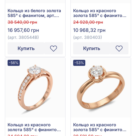
Кольцо из белого золота
Кольцо из красного
585° с фианитом, арт.
золота 585° с фианитом,
380544В
арт. 380403
38 540,00 грн
24 928,00 грн
16 957,60 грн
10 968,32 грн
(арт. 380544В)
(арт. 380403)
Купить
Купить
-56%
-53%
Кольцо из красного
Кольцо из красного
золота 585° с фианитом,
золота 585° с фианитом,
арт. 380350
арт. 140590