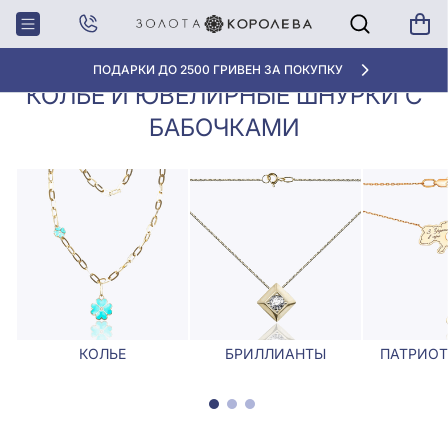
Колье, Ювелирные
Колье и ювелирные шнурки с
Главная
шнурки
бабочками
ПОДАРКИ ДО 2500 ГРИВЕН ЗА ПОКУПКУ
КОЛЬЕ И ЮВЕЛИРНЫЕ ШНУРКИ С
БАБОЧКАМИ
КОЛЬЕ
БРИЛЛИАНТЫ
ПАТРИОТ