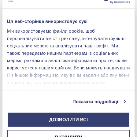
-80%
Ця веб-сторінка використовує кукі
Ми використовуємо файли cookie, щоб
персоналізувати вміст і рекламу, інтегрувати функції
соціальних мереж та аналізувати наш трафік. Ми
також передаємо нашим партнерам із соціальних
мереж, реклами й аналітики інформацію про те, як ви
користуєтеся нашим сайтом. Вони можуть поєднувати
Колье из серебра 925° с
її з іншою інформацією, яку ви їм надали або яку вони
керамикой, арт.
зібрали під час вашого користування їхніми
8619б081
8 460,00 грн
службами.
1 692,00 грн
(арт. 8619б081)
Показати подробиці
Купить
ДОЗВОЛИТИ ВСІ