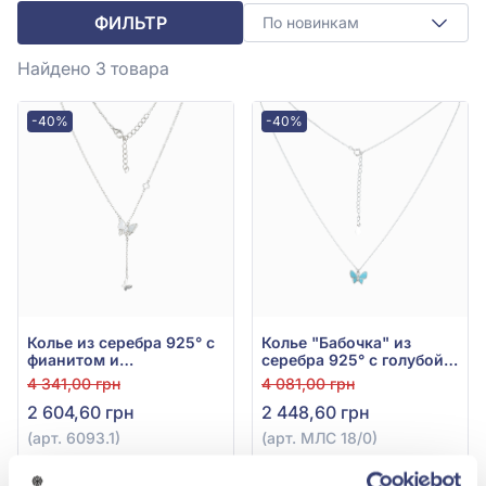
ФИЛЬТР
По новинкам
Найдено 3
товара
-40%
-40%
Колье из серебра 925° с
Колье "Бабочка" из
фианитом и
серебра 925° с голубой
перламутром, арт. 6093.1
эмалью, арт. МЛС 18/0
4 341,00 грн
4 081,00 грн
2 604,60 грн
2 448,60 грн
(арт. 6093.1)
(арт. МЛС 18/0)
Купить
Купить