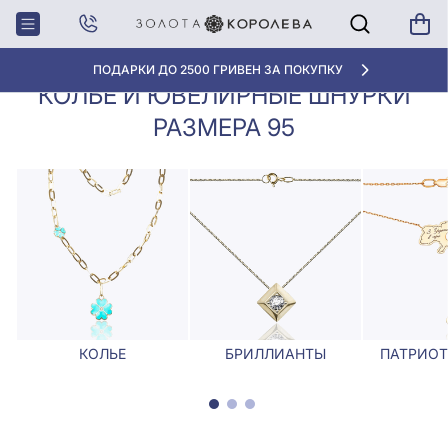
Колье, Ювелирные
Колье и ювелирные шнурки
Главная
шнурки
размера 95
ПОДАРКИ ДО 2500 ГРИВЕН ЗА ПОКУПКУ
КОЛЬЕ И ЮВЕЛИРНЫЕ ШНУРКИ
РАЗМЕРА 95
КОЛЬЕ
БРИЛЛИАНТЫ
ПАТРИОТ