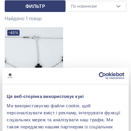
ФИЛЬТР
По новинкам
Найдено 1
товар
-40%
Колье «Клевер» из
Ця веб-сторінка використовує кукі
серебра 925° с Чёрным
Ониксом, арт. 9560197ч
19 877,00 грн
Ми використовуємо файли cookie, щоб
11 926,20 грн
персоналізувати вміст і рекламу, інтегрувати функції
(арт. 9560197ч)
соціальних мереж та аналізувати наш трафік. Ми
також передаємо нашим партнерам із соціальних
Купить