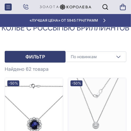
Колье с
Колье с россыпью
Главная
бриллиантами
бриллиантов
«ЛУЧШАЯ ЦЕНА» ОТ 5945 ГРН/ГРАММ
КОЛЬЕ С РОССЫПЬЮ БРИЛЛИАНТОВ
ФИЛЬТР
По новинкам
Найдено 62
товара
-50%
-50%