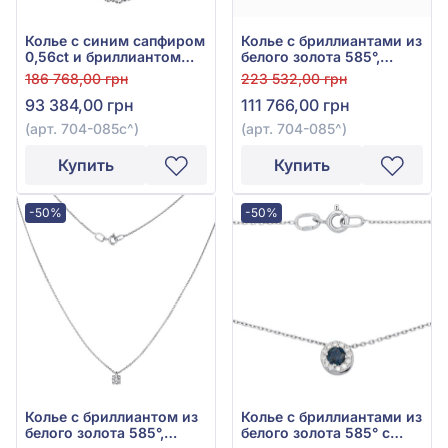
Колье с синим сапфиром
Колье с бриллиантами из
0,56ct и бриллиантом
белого золота 585°,
0,18ct из белого золота
Бриллиант 0,58ct, арт.
186 768,00 грн
223 532,00 грн
585°, арт. 704-085с
704-085
93 384,00 грн
111 766,00 грн
(арт. 704-085с^)
(арт. 704-085^)
Купить
Купить
-50%
-50%
Колье с бриллиантом из
Колье с бриллиантами из
белого золота 585°,
белого золота 585° с