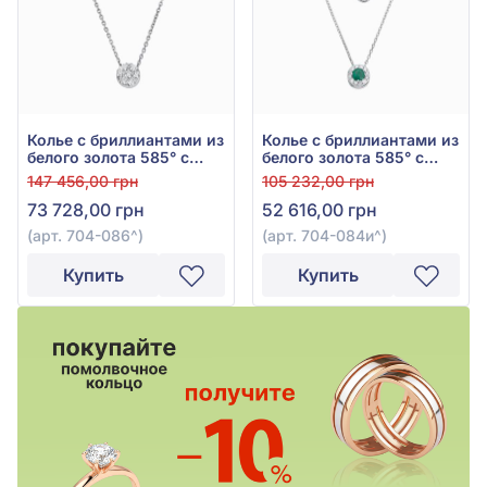
Колье с бриллиантами из
Колье с бриллиантами из
белого золота 585° с
белого золота 585° с
бриллиантом 0,34ct, арт.
зелёным изумрудом
147 456,00 грн
105 232,00 грн
704-086
0,23ct и бриллиантом
73 728,00 грн
52 616,00 грн
0,13ct, арт. 704-084и
(арт. 704-086^)
(арт. 704-084и^)
Купить
Купить