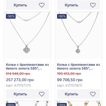
Купить
Купить
-50%
-50%
Колье с бриллиантами из
Колье с бриллиантами из
белого золота 585°,
белого золота 585°,
бриллиант 2,17ct, арт.
бриллиант 0,67ct, арт.
514 546,00 грн
199 413,00 грн
КЛ7077/1
КЛ7076/1
257 273,00 грн
99 706,50 грн
(арт. КЛ7077/1)
(арт. КЛ7076/1)
Купить
Купить
-50%
-70%