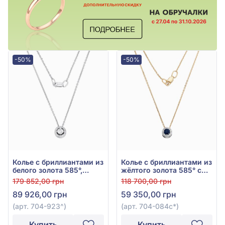
-50%
-50%
Колье с бриллиантами из
Колье с бриллиантами из
белого золота 585°,
жёлтого золота 585° с
Бриллиант 0,2ct, арт.
синим сапфиром 0,4ct и
179 852,00 грн
118 700,00 грн
704-923
бриллиантом 0,12ct, арт.
89 926,00 грн
59 350,00 грн
704-084с*
(арт. 704-923^)
(арт. 704-084с*)
Купить
Купить