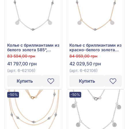
Колье с бриллиантами из
Колье с бриллиантами из
белого золота 585°,
красно-белого золота
бриллиант 0,07ct, арт. 6-
585°, Бриллиант 0,06ct,
83 594,00 грн
84 059,00 грн
62106
арт. 6-62106
41 797,00 грн
42 029,50 грн
(арт. 6-62106)
(арт. 6-62106)
Купить
Купить
-50%
-50%