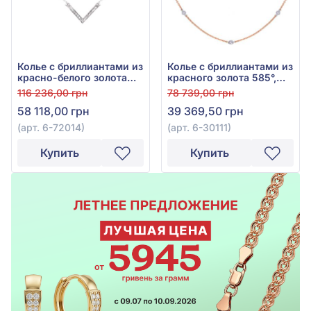
Колье с бриллиантами из
Колье с бриллиантами из
красно-белого золота
красного золота 585°,
585° с бриллиантом
бриллиант 0,09ct, арт. 6-
116 236,00 грн
78 739,00 грн
0,16ct, арт. 6-72014
30111
58 118,00 грн
39 369,50 грн
(арт. 6-72014)
(арт. 6-30111)
Купить
Купить