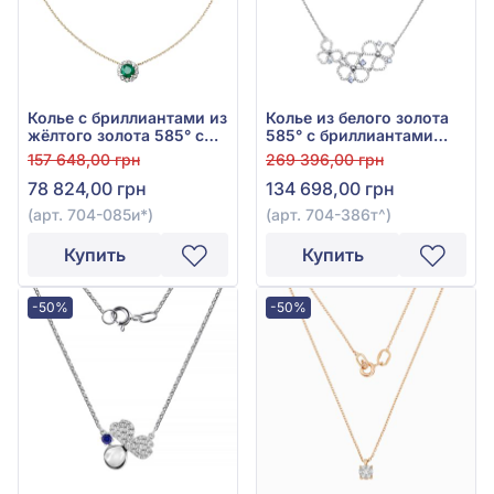
Колье с бриллиантами из
Колье из белого золота
жёлтого золота 585° с
585° с бриллиантами
зелёным изумрудом
0,54ct и сиреневым
157 648,00 грн
269 396,00 грн
0,5ct и бриллиантом
танзанитом 0,29ct, арт.
78 824,00 грн
134 698,00 грн
0,16ct, арт. 704-085и*
704-386т
(арт. 704-085и*)
(арт. 704-386т^)
Купить
Купить
-50%
-50%