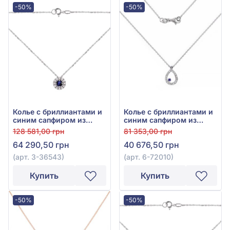
-50%
-50%
Колье с бриллиантами и
Колье с бриллиантами и
синим сапфиром из
синим сапфиром из
белого золота 750°, арт.
белого золота 585°,
128 581,00 грн
81 353,00 грн
3-36543
Бриллиант 0,13ct, Синий
64 290,50 грн
40 676,50 грн
Сапфир 0,04ct, арт. 6-
72010
(арт. 3-36543)
(арт. 6-72010)
Купить
Купить
-50%
-50%