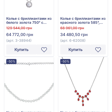
Колье с бриллиантами из
Колье с бриллиантами из
белого золота 750° с
красного золота 585°,
бриллиантом 0,29ct, арт.
бриллиант 0,12ct, арт. 6-
129 544,00 грн
68 961,00 грн
3-38944
62008
64 772,00 грн
34 480,50 грн
(арт. 3-38944)
(арт. 6-62008)
Купить
Купить
-50%
-50%