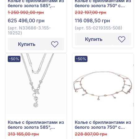
Колье с бриллиантами из
Колье с бриллиантами из
белого золота 585°,
белого золота 750° с
бриллиант 6,48ct, арт.
гранатом 4,54ct и
1 250 992,00 грн
232 197,00 грн
N33686-3.155-19252
бриллиантом 0,09ct, арт.
625 496,00 грн
116 098,50 грн
55-0219355-508
(арт. N33686-3.155-
(арт. 55-0219355-508)
19252)
Купить
Купить
-50%
-50%
Колье с бриллиантами из
Колье с бриллиантами из
белого золота 585°,
белого золота 750° с
бриллиант 1,3ct, арт.
бриллиантом 0,6ct, арт.
313 165,00 грн
228 807,00 грн
N34436A-3.155-4932
3-42399