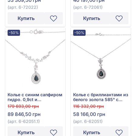
72061
(арт. 6-72022)
(арт. 6-72061)
Купить
Купить
-50%
-50%
Колье с синим сапфиром
Колье с бриллиантами из
гидро. 0,9ct и
белого золота 585° с
бриллиантами 0,66ct из
синим сапфиром 0,71ct и
179 693,00 грн
116 332,00 грн
белого золота 585°, арт.
бриллиантом 0,26ct, арт.
89 846,50 грн
58 166,00 грн
6-62051.1
6-62051
(арт. 6-62051.1)
(арт. 6-62051)
Купить
Купить