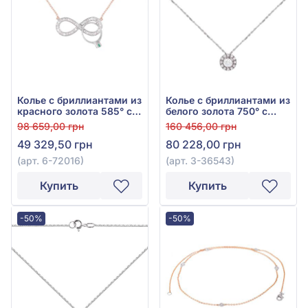
Колье с бриллиантами из
Колье с бриллиантами из
красного золота 585° с
белого золота 750° с
зелёным изумрудом
бриллиантом 0,31ct, арт.
98 659,00 грн
160 456,00 грн
0,05ct и бриллиантом
3-36543
49 329,50 грн
80 228,00 грн
0,19ct, арт. 6-72016
(арт. 6-72016)
(арт. 3-36543)
Купить
Купить
-50%
-50%