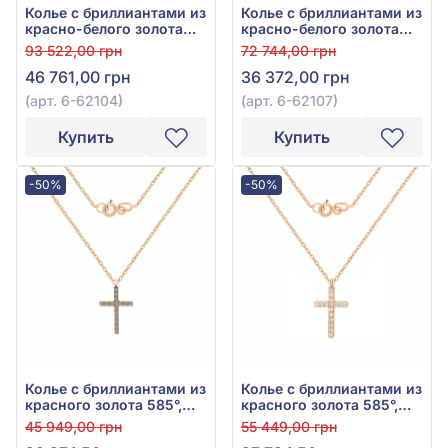
Колье с бриллиантами из
Колье с бриллиантами из
красно-белого золота
красно-белого золота
585°, бриллиант 0,15ct,
585°, Бриллиант 0,06ct,
93 522,00 грн
72 744,00 грн
арт. 6-62104
арт. 6-62107
46 761,00 грн
36 372,00 грн
(арт. 6-62104)
(арт. 6-62107)
Купить
Купить
-50%
-50%
Колье с бриллиантами из
Колье с бриллиантами из
красного золота 585°,
красного золота 585°,
бриллиант 0,09ct, арт. 1-
бриллиант 0,09ct, арт. 1-
45 949,00 грн
55 449,00 грн
3100030к
3100030