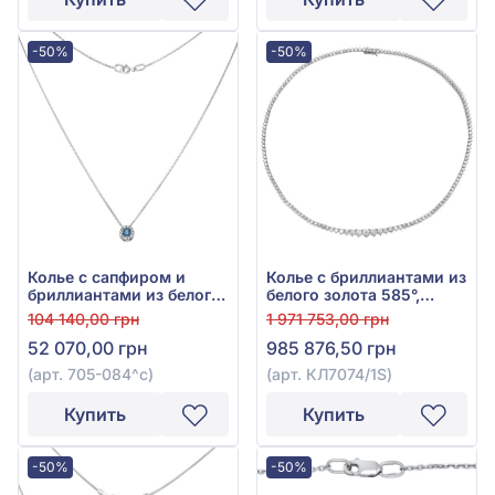
-50%
-50%
Колье с сапфиром и
Колье с бриллиантами из
бриллиантами из белого
белого золота 585°,
золота 585°, арт. 705-
Бриллиант 10,21ct, арт.
104 140,00 грн
1 971 753,00 грн
084^c
КЛ7074/1S
52 070,00 грн
985 876,50 грн
(арт. 705-084^c)
(арт. КЛ7074/1S)
Купить
Купить
-50%
-50%