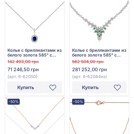
Колье с бриллиантами из
Колье с бриллиантами из
белого золота 585° с
белого золота 585° с
синим сапфиром 1,64ct и
зелёным изумрудом
142 493,00 грн
562 504,00 грн
бриллиантом 0,27ct, арт.
0,51ct и бриллиантами
71 246,50 грн
281 252,00 грн
6-62050
1,63ct, арт. 6-62084из
(арт. 6-62050)
(арт. 6-62084из)
Купить
Купить
-50%
-50%