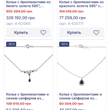
Колье с бриллиантами из
Колье с бриллиантами из
белого золота 585°,
красного золота 585° с
бриллиант 2,48ct, арт. 6-
бриллиантом 0,37ct, арт.
652 384,00 грн
154 518,00 грн
62085
6-62077
326 192,00 грн
77 259,00 грн
(арт. 6-62085)
(арт. 6-62077)
Купить
Купить
-50%
-50%
Колье с бриллиантами и
Колье с бриллиантами и
синим сапфиром из
синим сапфиром из
белого золота 585°, арт.
белого золота 585°,
106 619,00 грн
80 394,00 грн
6-72022
Бриллиант 0,11ct, Синий
53 309,50 грн
40 197,00 грн
Сапфир 0,57ct, арт. 6-