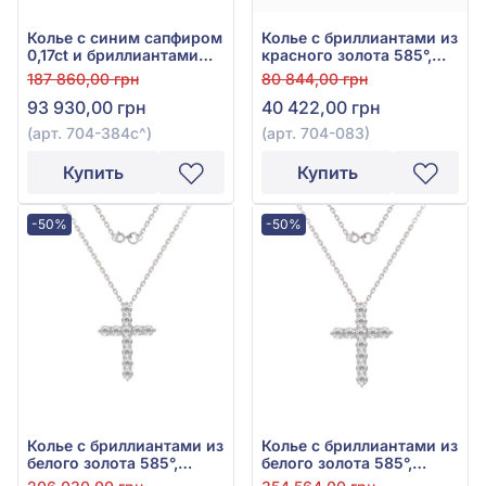
Колье с синим сапфиром
Колье с бриллиантами из
0,17ct и бриллиантами
красного золота 585°,
0,31ct из белого золота
бриллиант 0,08ct, арт.
187 860,00 грн
80 844,00 грн
585°, арт. 704-384с
704-083
93 930,00 грн
40 422,00 грн
(арт. 704-384с^)
(арт. 704-083)
Купить
Купить
-50%
-50%
Колье с бриллиантами из
Колье с бриллиантами из
белого золота 585°,
белого золота 585°,
Бриллиант 0,88ct, арт. 6-
бриллиант 1,59ct, арт. 6-