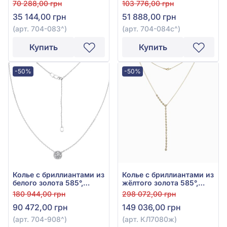
0,075ct, арт. 704-083
синим сапфиром 0,29ct
70 288,00 грн
103 776,00 грн
и бриллиантом 0,13ct,
35 144,00 грн
51 888,00 грн
арт. 704-084с
(арт. 704-083^)
(арт. 704-084с^)
Купить
Купить
-50%
-50%
Колье с бриллиантами из
Колье с бриллиантами из
белого золота 585°,
жёлтого золота 585°,
бриллиант 0,22ct, арт.
Бриллиант 1,33ct, арт.
180 944,00 грн
298 072,00 грн
704-908
КЛ7080ж
90 472,00 грн
149 036,00 грн
(арт. 704-908^)
(арт. КЛ7080ж)