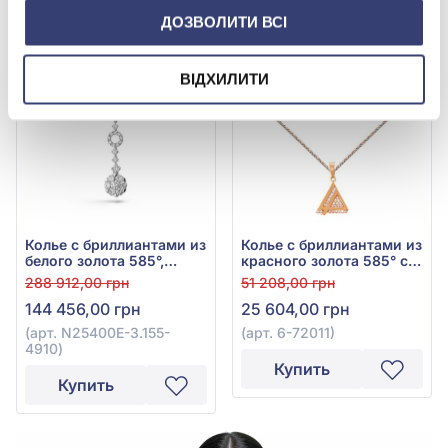
ДОЗВОЛИТИ ВСІ
-50%
-50%
ВІДХИЛИТИ
Колье с бриллиантами из
Колье с бриллиантами из
белого золота 585°,
красного золота 585° с
бриллиант 1,52ct, арт.
бриллиантом 0,13ct, арт.
288 912,00 грн
51 208,00 грн
N25400E-3.155-4910
6-72011
144 456,00 грн
25 604,00 грн
(арт. N25400E-3.155-
(арт. 6-72011)
4910)
Купить
Купить