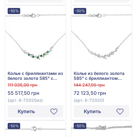
-50%
-50%
Колье с бриллиантами из
Колье из белого золота
белого золота 585° с
585° с бриллиантом
зелёным изумрудом
0,62ct, арт. 6-72020
111 035,00 грн
144 247,00 грн
0,29ct и бриллиантом
55 517,50 грн
72 123,50 грн
0,28ct, арт. 6-72020из
(арт. 6-72020из)
(арт. 6-72020)
Купить
Купить
-50%
-50%