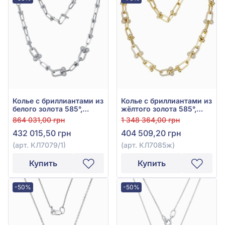
Колье с бриллиантами из
Колье с бриллиантами из
белого золота 585°,
жёлтого золота 585°,
Бриллиант 3,22ct, арт.
Бриллиант 5,4ct, арт.
864 031,00 грн
1 348 364,00 грн
КЛ7079/1
КЛ7085ж
432 015,50 грн
404 509,20 грн
(арт. КЛ7079/1)
(арт. КЛ7085ж)
Купить
Купить
-50%
-50%