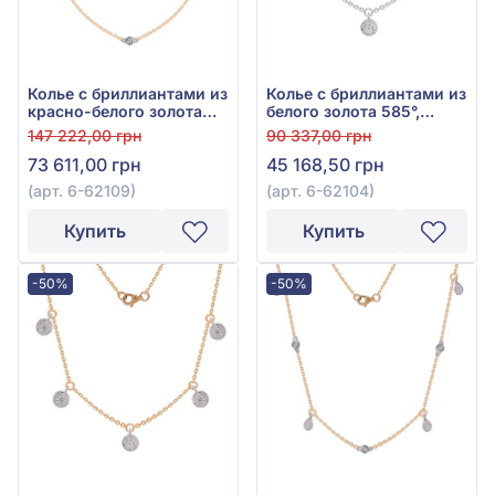
Колье с бриллиантами из
Колье с бриллиантами из
красно-белого золота
белого золота 585°,
585°, Бриллиант 0,18ct,
бриллиант 0,15ct, арт. 6-
147 222,00 грн
90 337,00 грн
арт. 6-62109
62104
73 611,00 грн
45 168,50 грн
(арт. 6-62109)
(арт. 6-62104)
Купить
Купить
-50%
-50%