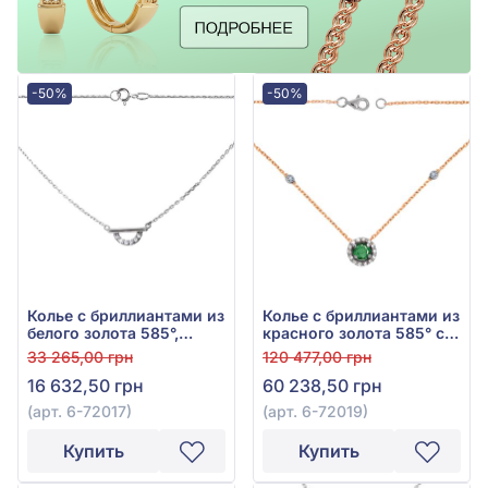
-50%
-50%
Колье с бриллиантами из
Колье с бриллиантами из
белого золота 585°,
красного золота 585° с
бриллиант 0,04ct, арт. 6-
зелёным изумрудом
33 265,00 грн
120 477,00 грн
72017
0,42ct и бриллиантом
16 632,50 грн
60 238,50 грн
0,2ct, арт. 6-72019
(арт. 6-72017)
(арт. 6-72019)
Купить
Купить