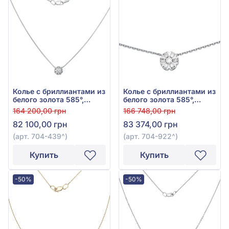
Колье с бриллиантами из
Колье с бриллиантами из
белого золота 585°,
белого золота 585°,
бриллиант 0,24ct, арт.
Бриллиант 0,35ct, арт.
164 200,00 грн
166 748,00 грн
704-439
704-922
82 100,00 грн
83 374,00 грн
(арт. 704-439^)
(арт. 704-922^)
Купить
Купить
-50%
-50%