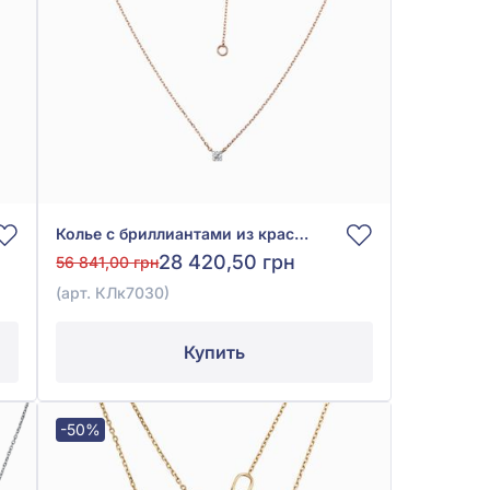
Колье с бриллиантами из красного золота 585°, Бриллиант 0,1ct, арт. КЛк7030
28 420,50 грн
56 841,00 грн
(арт. КЛк7030)
Купить
-50%