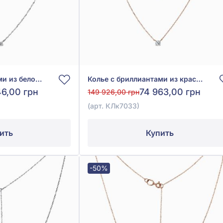
Колье с бриллиантами из белого золота 585°, Бриллиант 0,54ct, арт. КЛк7033/1
Колье с бриллиантами из красного золота 585°, Бриллиант 0,51ct, арт. КЛк7033
46,00 грн
74 963,00 грн
149 926,00 грн
(арт. КЛк7033)
ить
Купить
-50%