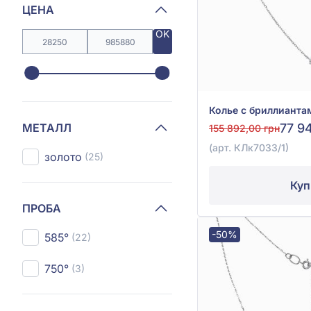
ЦЕНА
OK
МЕТАЛЛ
77 9
155 892,00 грн
(арт. КЛк7033/1)
золото
(25)
Куп
ПРОБА
-50%
585°
(22)
750°
(3)