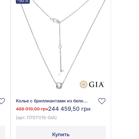
-50%
Колье с бриллиантами из белого золота 585°, Бриллиант 1ct, арт. П7071/1S-GIA
244 459,50 грн
488 919,00 грн
(арт. П7071/1S-GIA)
Купить