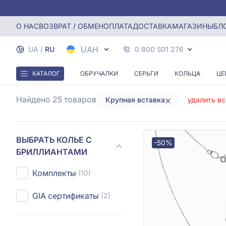
Главная
Колье с бриллиантами
Колье с крупной встав
О НАС
ВОЗВРАТ / ОБМЕН
ОПЛАТА
ДОСТАВКА
МАГАЗИНЫ
БЛ
КОЛЬЕ 
UAH
UA
/
RU
0 800 501 276
КАТАЛОГ
ОБРУЧАЛКИ
СЕРЬГИ
КОЛЬЦА
ЦЕ
Найдено 25
товаров
Крупная вставка
удалить вс
ВЫБРАТЬ КОЛЬЕ С
-50%
БРИЛЛИАНТАМИ
Комплекты
(10)
GIA сертификаты
(2)