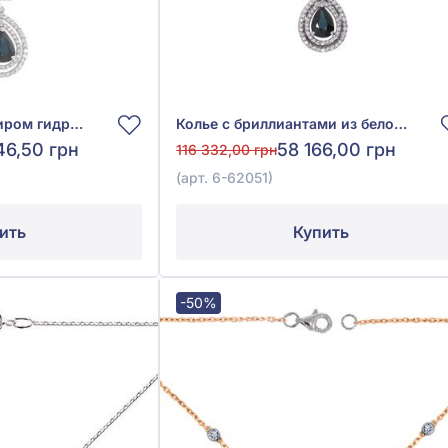
Колье с синим сапфиром гидро. 0,9ct и бриллиантами 0,66ct из белого золота 585°, арт. 6-62051.1
Колье с бриллиантами из белого золота 585° с синим сапфиром 0,71ct и бриллиантом 0,26ct, арт. 6-62051
46,50 грн
58 166,00 грн
116 332,00 грн
(арт. 6-62051)
ить
Купить
-50%