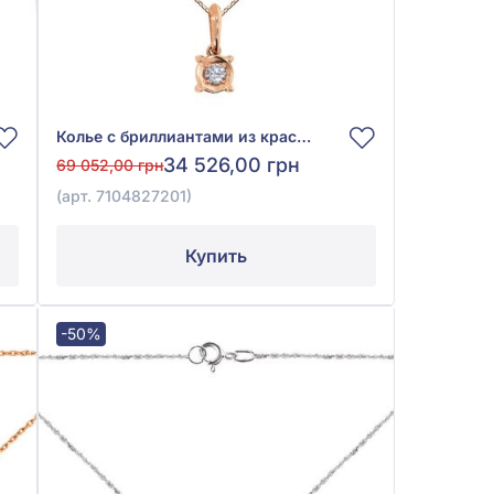
Колье с бриллиантами из красного золота 585°, бриллиант 0,09ct, арт. 7104827201
34 526,00 грн
69 052,00 грн
(арт. 7104827201)
Купить
-50%