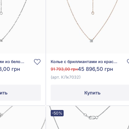
Колье с бриллиантами из белого золота 585°, бриллиант 0,11ct, арт. КЛк7030/1
Колье с бриллиантами из красного золота 585°, бриллиант 0,24ct, арт. КЛк7032
8,00 грн
45 896,50 грн
91 793,00 грн
(арт. КЛк7032)
ить
Купить
-50%