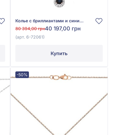
Колье с бриллиантами и синим сапфиром из белого золота 585°, Бриллиант 0,11ct, Синий Сапфир 0,57ct, арт. 6-72061
40 197,00 грн
80 394,00 грн
(арт. 6-72061)
Купить
-50%