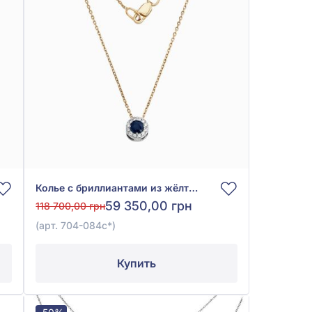
Колье с бриллиантами из жёлтого золота 585° с синим сапфиром 0,4ct и бриллиантом 0,12ct, арт. 704-084с*
59 350,00 грн
118 700,00 грн
(арт. 704-084с*)
Купить