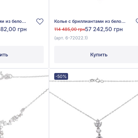
Колье с бриллиантами из белого золота 585°, бриллиант 1,59ct, арт. 6-32071
Колье с бриллиантами из белого золота 585° с синими бриллиантами 0,08ct, синим сапфиром гидро. 0,23ct и прозрачными бриллиантами 0,27ct, арт. 6-72022.1
282,00 грн
57 242,50 грн
114 485,00 грн
(арт. 6-72022.1)
ить
Купить
-50%