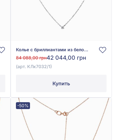
Колье с бриллиантами из белого золота 585°, бриллиант 0,23ct, арт. КЛк7032/1
42 044,00 грн
84 088,00 грн
(арт. КЛк7032/1)
Купить
-50%