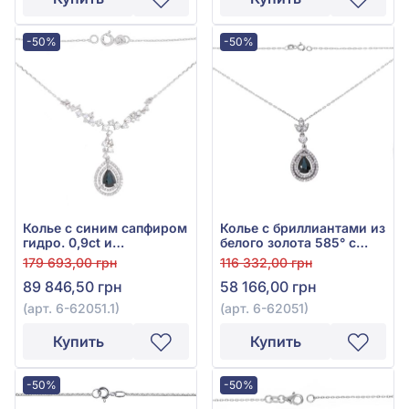
-50%
-50%
Колье с синим сапфиром
Колье с бриллиантами из
гидро. 0,9ct и
белого золота 585° с
бриллиантами 0,66ct из
синим сапфиром 0,71ct и
179 693,00 грн
116 332,00 грн
белого золота 585°, арт.
бриллиантом 0,26ct, арт.
89 846,50 грн
58 166,00 грн
6-62051.1
6-62051
(арт. 6-62051.1)
(арт. 6-62051)
Купить
Купить
-50%
-50%