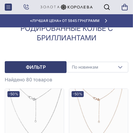
Колье с
Родированные колье с
Главная
бриллиантами
бриллиантами
«ЛУЧШАЯ ЦЕНА» ОТ 5945 ГРН/ГРАММ
РОДИРОВАННЫЕ КОЛЬЕ С
БРИЛЛИАНТАМИ
ФИЛЬТР
По новинкам
Найдено 80
товаров
-50%
-50%