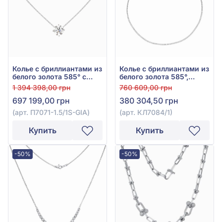
Колье с бриллиантами из
Колье с бриллиантами из
белого золота 585° с
белого золота 585°,
бриллиантом 1,5ct, арт.
Бриллиант 3,67ct, арт.
1 394 398,00 грн
760 609,00 грн
П7071-1.5/1S-GIA
КЛ7084/1
697 199,00 грн
380 304,50 грн
(арт. П7071-1.5/1S-GIA)
(арт. КЛ7084/1)
Купить
Купить
-50%
-50%