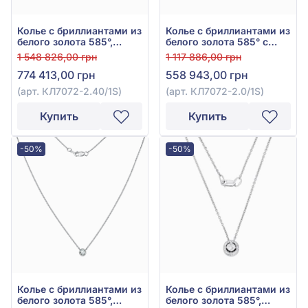
Колье с бриллиантами из
Колье с бриллиантами из
белого золота 585°,
белого золота 585° с
Бриллиант 9,73ct, арт.
бриллиантом 6,16ct, арт.
1 548 826,00 грн
1 117 886,00 грн
КЛ7072-2.40/1S
КЛ7072-2.0/1S
774 413,00 грн
558 943,00 грн
(арт. КЛ7072-2.40/1S)
(арт. КЛ7072-2.0/1S)
Купить
Купить
-50%
-50%
Колье с бриллиантами из
Колье с бриллиантами из
белого золота 585°,
белого золота 585°,