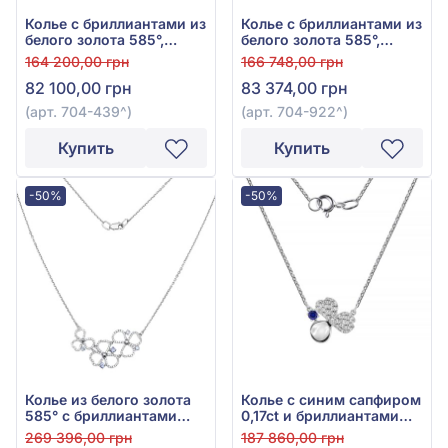
Колье с бриллиантами из
Колье с бриллиантами из
белого золота 585°,
белого золота 585°,
бриллиант 0,24ct, арт.
Бриллиант 0,35ct, арт.
164 200,00 грн
166 748,00 грн
704-439
704-922
82 100,00 грн
83 374,00 грн
(арт. 704-439^)
(арт. 704-922^)
Купить
Купить
-50%
-50%
Колье из белого золота
Колье с синим сапфиром
585° с бриллиантами
0,17ct и бриллиантами
0,54ct и сиреневым
0,31ct из белого золота
269 396,00 грн
187 860,00 грн
танзанитом 0,29ct, арт.
585°, арт. 704-384с