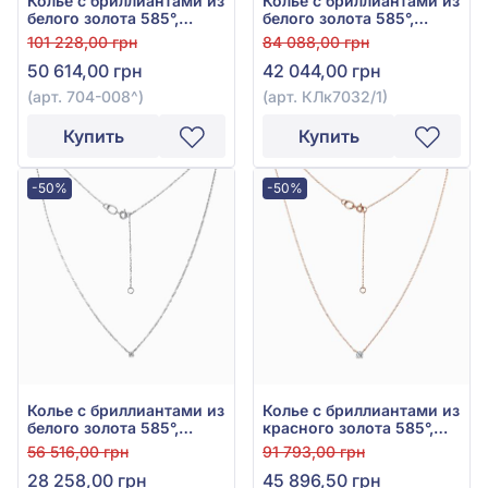
Колье с бриллиантами из
Колье с бриллиантами из
белого золота 585°,
белого золота 585°,
Бриллиант 0,11ct, арт.
бриллиант 0,23ct, арт.
101 228,00 грн
84 088,00 грн
704-008
КЛк7032/1
50 614,00 грн
42 044,00 грн
(арт. 704-008^)
(арт. КЛк7032/1)
Купить
Купить
-50%
-50%
Колье с бриллиантами из
Колье с бриллиантами из
белого золота 585°,
красного золота 585°,
бриллиант 0,11ct, арт.
бриллиант 0,24ct, арт.
56 516,00 грн
91 793,00 грн
КЛк7030/1
КЛк7032
28 258,00 грн
45 896,50 грн