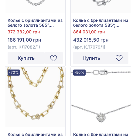
Колье с бриллиантами из
Колье с бриллиантами из
белого золота 585°,
белого золота 585°,
Бриллиант 1,45ct, арт.
Бриллиант 3,22ct, арт.
372 382,00 грн
864 031,00 грн
КЛ7082/1
КЛ7079/1
186 191,00 грн
432 015,50 грн
(арт. КЛ7082/1)
(арт. КЛ7079/1)
Купить
Купить
-70%
-50%
Колье с бриллиантами из
Колье с бриллиантами из