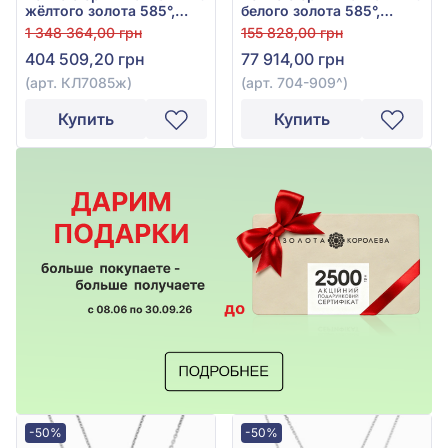
жёлтого золота 585°,
белого золота 585°,
Бриллиант 5,4ct, арт.
бриллиант 0,35ct, арт.
1 348 364,00 грн
155 828,00 грн
КЛ7085ж
704-909
404 509,20 грн
77 914,00 грн
(арт. КЛ7085ж)
(арт. 704-909^)
Купить
Купить
-50%
-50%