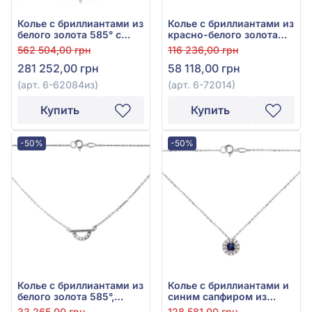
Колье с бриллиантами из
Колье с бриллиантами из
белого золота 585° с
красно-белого золота
зелёным изумрудом
585° с бриллиантом
562 504,00 грн
116 236,00 грн
0,51ct и бриллиантами
0,16ct, арт. 6-72014
281 252,00 грн
58 118,00 грн
1,63ct, арт. 6-62084из
(арт. 6-62084из)
(арт. 6-72014)
Купить
Купить
-50%
-50%
Колье с бриллиантами из
Колье с бриллиантами и
белого золота 585°,
синим сапфиром из
бриллиант 0,04ct, арт. 6-
белого золота 750°, арт.
33 265,00 грн
128 581,00 грн