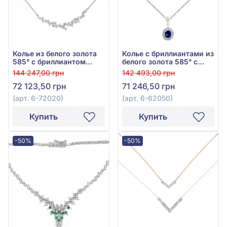
Колье из белого золота
Колье с бриллиантами из
585° с бриллиантом
белого золота 585° с
0,62ct, арт. 6-72020
синим сапфиром 1,64ct и
144 247,00 грн
142 493,00 грн
бриллиантом 0,27ct, арт.
72 123,50 грн
71 246,50 грн
6-62050
(арт. 6-72020)
(арт. 6-62050)
Купить
Купить
-50%
-50%