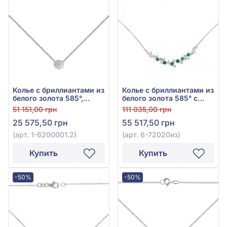
Колье с бриллиантами из
Колье с бриллиантами из
белого золота 585°,
белого золота 585° с
бриллиант 0,03ct, арт. 1-
зелёным изумрудом
51 151,00 грн
111 035,00 грн
6200001.2
0,29ct и бриллиантом
25 575,50 грн
55 517,50 грн
0,28ct, арт. 6-72020из
(арт. 1-6200001.2)
(арт. 6-72020из)
Купить
Купить
-50%
-50%