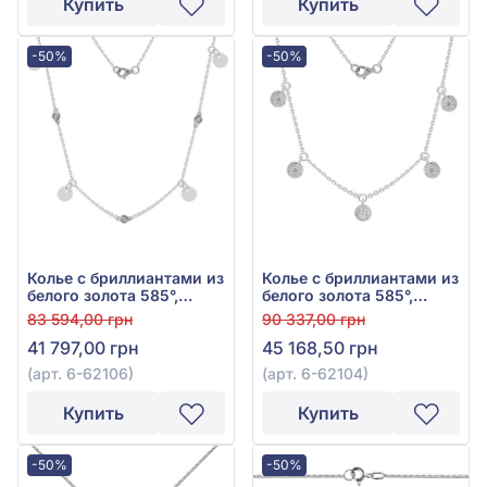
Купить
Купить
-50%
-50%
Колье с бриллиантами из
Колье с бриллиантами из
белого золота 585°,
белого золота 585°,
бриллиант 0,07ct, арт. 6-
бриллиант 0,15ct, арт. 6-
83 594,00 грн
90 337,00 грн
62106
62104
41 797,00 грн
45 168,50 грн
(арт. 6-62106)
(арт. 6-62104)
Купить
Купить
-50%
-50%