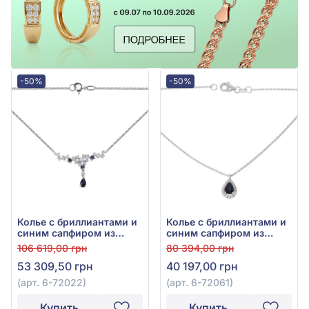
-50%
-50%
Колье с бриллиантами и
Колье с бриллиантами и
синим сапфиром из
синим сапфиром из
белого золота 585°, арт.
белого золота 585°,
106 619,00 грн
80 394,00 грн
6-72022
Бриллиант 0,11ct, Синий
53 309,50 грн
40 197,00 грн
Сапфир 0,57ct, арт. 6-
72061
(арт. 6-72022)
(арт. 6-72061)
Купить
Купить