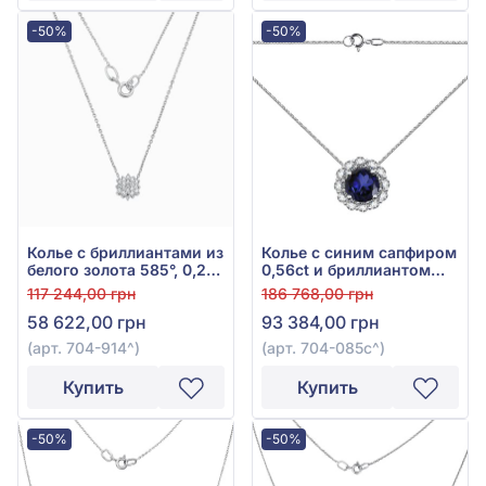
-50%
-50%
Колье с бриллиантами из
Колье с синим сапфиром
белого золота 585°, 0,2ct,
0,56ct и бриллиантом
арт. 704-914
0,18ct из белого золота
117 244,00 грн
186 768,00 грн
585°, арт. 704-085с
58 622,00 грн
93 384,00 грн
(арт. 704-914^)
(арт. 704-085с^)
Купить
Купить
-50%
-50%