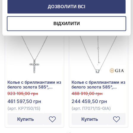
ДОЗВОЛИТИ ВСІ
Купить
Купить
-50%
-50%
ВІДХИЛИТИ
Колье с бриллиантами из
Колье с бриллиантами из
белого золота 585°,
белого золота 585°,
Бриллиант 3,36ct, арт.
Бриллиант 1ct, арт.
923 195,00 грн
488 919,00 грн
КР7150/1S
П7071/1S-GIA
461 597,50 грн
244 459,50 грн
(арт. КР7150/1S)
(арт. П7071/1S-GIA)
Купить
Купить