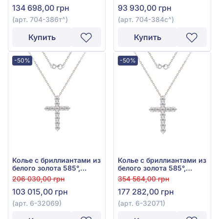
134 698,00 грн
93 930,00 грн
704-386т
(арт. 704-386т^)
(арт. 704-384с^)
Купить
Купить
-50%
-50%
Колье с бриллиантами из
Колье с бриллиантами из
белого золота 585°,
белого золота 585°,
Бриллиант 0,88ct, арт. 6-
бриллиант 1,59ct, арт. 6-
206 030,00 грн
354 564,00 грн
32069
32071
103 015,00 грн
177 282,00 грн
(арт. 6-32069)
(арт. 6-32071)