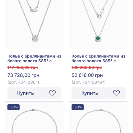
Колье с бриллиантами из
Колье с бриллиантами из
белого золота 585° с
белого золота 585° с
бриллиантом 0,34ct, арт.
зелёным изумрудом
147 456,00 грн
105 232,00 грн
704-086
0,23ct и бриллиантом
73 728,00 грн
52 616,00 грн
0,13ct, арт. 704-084и
(арт. 704-086^)
(арт. 704-084и^)
Купить
Купить
-50%
-50%