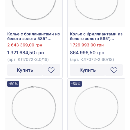
Колье с бриллиантами из
Колье с бриллиантами из
белого золота 585°,
белого золота 585°,
бриллиант 14,37ct, арт.
Бриллиант 10,85ct, арт.
2 643 369,00 грн
1 729 993,00 грн
КЛ7072-3.0/1S
КЛ7072-2.60/1S
1 321 684,50 грн
864 996,50 грн
(арт. КЛ7072-3.0/1S)
(арт. КЛ7072-2.60/1S)
Купить
Купить
-50%
-50%