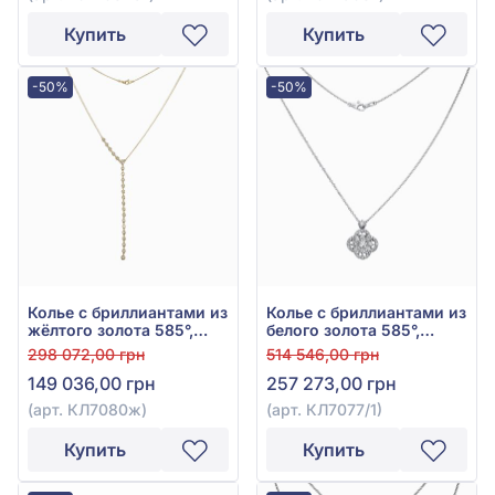
Купить
Купить
-50%
-50%
Колье с бриллиантами из
Колье с бриллиантами из
жёлтого золота 585°,
белого золота 585°,
Бриллиант 1,33ct, арт.
бриллиант 2,17ct, арт.
298 072,00 грн
514 546,00 грн
КЛ7080ж
КЛ7077/1
149 036,00 грн
257 273,00 грн
(арт. КЛ7080ж)
(арт. КЛ7077/1)
Купить
Купить