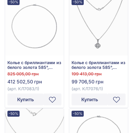
-50%
-50%
Колье с бриллиантами из
Колье с бриллиантами из
белого золота 585°,
белого золота 585°,
Бриллиант 3,75ct, арт.
бриллиант 0,67ct, арт.
825 005,00 грн
199 413,00 грн
КЛ7083/1
КЛ7076/1
412 502,50 грн
99 706,50 грн
(арт. КЛ7083/1)
(арт. КЛ7076/1)
Купить
Купить
-50%
-50%