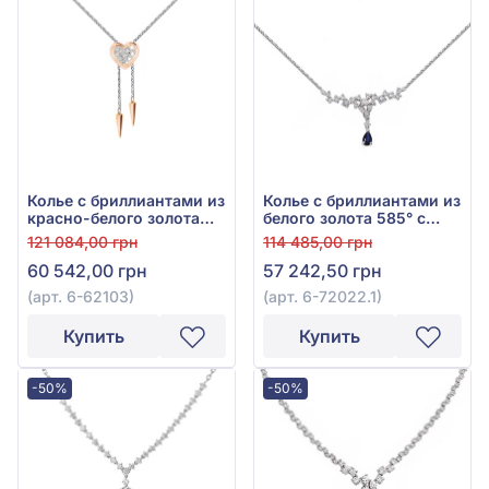
Колье с бриллиантами из
Колье с бриллиантами из
красно-белого золота
белого золота 585° с
585°, бриллиант 0,07ct,
синими бриллиантами
121 084,00 грн
114 485,00 грн
арт. 6-62103
0,08ct, синим сапфиром
60 542,00 грн
57 242,50 грн
гидро. 0,23ct и
прозрачными
(арт. 6-62103)
(арт. 6-72022.1)
бриллиантами 0,27ct,
арт. 6-72022.1
Купить
Купить
-50%
-50%