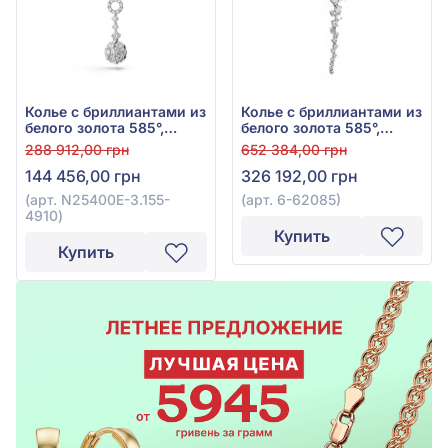
Колье с бриллиантами из
Колье с бриллиантами из
белого золота 585°,
белого золота 585°,
бриллиант 1,52ct, арт.
бриллиант 2,48ct, арт. 6-
288 912,00 грн
652 384,00 грн
N25400E-3.155-4910
62085
144 456,00 грн
326 192,00 грн
(арт. N25400E-3.155-
(арт. 6-62085)
4910)
Купить
Купить