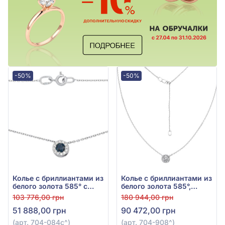
-50%
-50%
Колье с бриллиантами из
Колье с бриллиантами из
белого золота 585° с
белого золота 585°,
синим сапфиром 0,29ct
бриллиант 0,22ct, арт.
103 776,00 грн
180 944,00 грн
и бриллиантом 0,13ct,
704-908
51 888,00 грн
90 472,00 грн
арт. 704-084с
(арт. 704-084с^)
(арт. 704-908^)