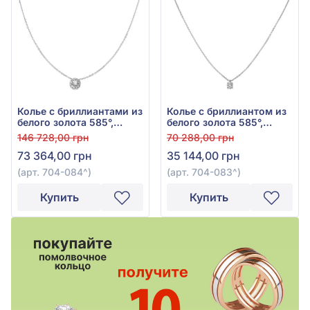
Колье с бриллиантами из
Колье с бриллиантом из
белого золота 585°,
белого золота 585°,
0,34ct, арт. 704-084
0,075ct, арт. 704-083
146 728,00 грн
70 288,00 грн
73 364,00 грн
35 144,00 грн
(арт. 704-084^)
(арт. 704-083^)
Купить
Купить