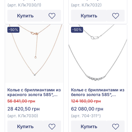
(арт. КЛк7030/1)
(арт. КЛк7032)
Купить
Купить
-50%
-50%
Колье с бриллиантами из
Колье с бриллиантами из
красного золота 585°,
белого золота 585°,
Бриллиант 0,1ct, арт.
бриллиант 0,28ct, арт.
56 841,00 грн
124 160,00 грн
КЛк7030
704-311
28 420,50 грн
62 080,00 грн
(арт. КЛк7030)
(арт. 704-311^)
Купить
Купить