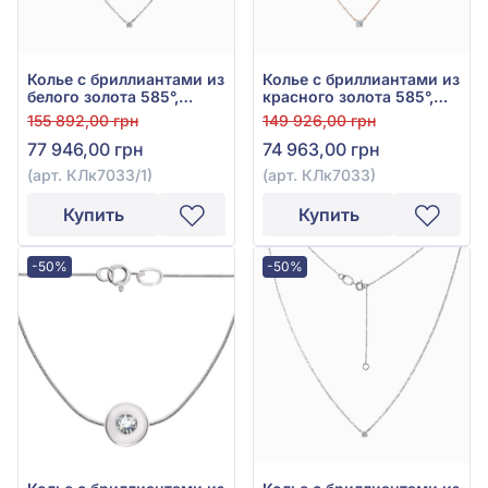
Колье с бриллиантами из
Колье с бриллиантами из
белого золота 585°,
красного золота 585°,
Бриллиант 0,54ct, арт.
Бриллиант 0,51ct, арт.
155 892,00 грн
149 926,00 грн
КЛк7033/1
КЛк7033
77 946,00 грн
74 963,00 грн
(арт. КЛк7033/1)
(арт. КЛк7033)
Купить
Купить
-50%
-50%