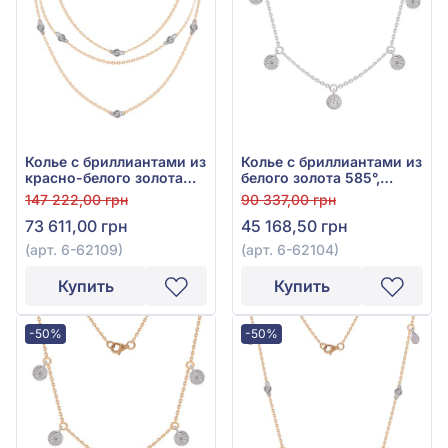
Колье с бриллиантами из
Колье с бриллиантами из
красно-белого золота
белого золота 585°,
585°, Бриллиант 0,18ct,
бриллиант 0,15ct, арт. 6-
147 222,00 грн
90 337,00 грн
арт. 6-62109
62104
73 611,00 грн
45 168,50 грн
(арт. 6-62109)
(арт. 6-62104)
Купить
Купить
-50%
-50%