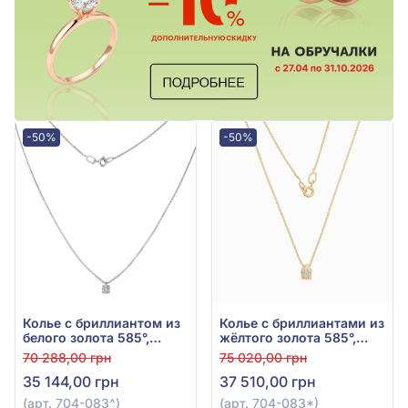
-50%
-50%
Колье с бриллиантом из
Колье с бриллиантами из
белого золота 585°,
жёлтого золота 585°,
0,075ct, арт. 704-083
Бриллиант 0,07ct, арт.
70 288,00 грн
75 020,00 грн
704-083*
35 144,00 грн
37 510,00 грн
(арт. 704-083^)
(арт. 704-083*)