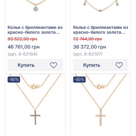
Колье с бриллиантами из
Колье с бриллиантами из
красно-белого золота
красно-белого золота
585°, бриллиант 0,15ct,
585°, Бриллиант 0,06ct,
93 522,00 грн
72 744,00 грн
арт. 6-62104
арт. 6-62107
46 761,00 грн
36 372,00 грн
(арт. 6-62104)
(арт. 6-62107)
Купить
Купить
-50%
-50%