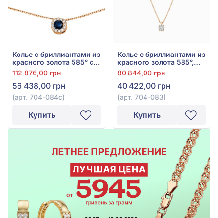
Колье с бриллиантами из
Колье с бриллиантами из
красного золота 585° с
красного золота 585°,
синим сапфиром 0,3ct и
бриллиант 0,08ct, арт.
112 876,00 грн
80 844,00 грн
бриллиантом 0,12ct, арт.
704-083
56 438,00 грн
40 422,00 грн
704-084с
(арт. 704-084с)
(арт. 704-083)
Купить
Купить