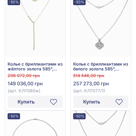
-50%
-50%
Колье с бриллиантами из
Колье с бриллиантами из
жёлтого золота 585°,
белого золота 585°,
Бриллиант 1,33ct, арт.
бриллиант 2,17ct, арт.
298 072,00 грн
514 546,00 грн
КЛ7080ж
КЛ7077/1
149 036,00 грн
257 273,00 грн
(арт. КЛ7080ж)
(арт. КЛ7077/1)
Купить
Купить
-50%
-50%