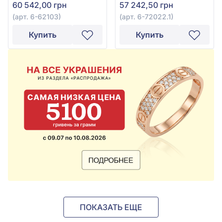
60 542,00 грн
57 242,50 грн
гидро. 0,23ct и
прозрачными
(арт. 6-62103)
(арт. 6-72022.1)
бриллиантами 0,27ct,
арт. 6-72022.1
Купить
Купить
ПОКАЗАТЬ ЕЩЕ