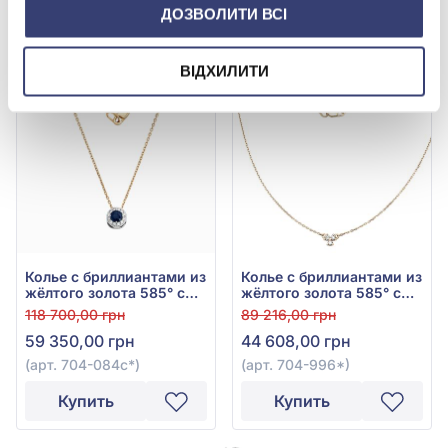
ДОЗВОЛИТИ ВСІ
Купить
Купить
ВІДХИЛИТИ
-50%
-50%
Колье с бриллиантами из
Колье с бриллиантами из
жёлтого золота 585° с
жёлтого золота 585° с
синим сапфиром 0,4ct и
бриллиантом 0,16ct, арт.
118 700,00 грн
89 216,00 грн
бриллиантом 0,12ct, арт.
704-996*
59 350,00 грн
44 608,00 грн
704-084с*
(арт. 704-084с*)
(арт. 704-996*)
Купить
Купить