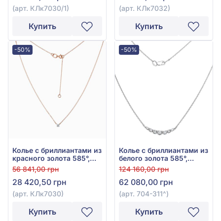
(арт. КЛк7030/1)
(арт. КЛк7032)
Купить
Купить
-50%
-50%
Колье с бриллиантами из
Колье с бриллиантами из
красного золота 585°,
белого золота 585°,
Бриллиант 0,1ct, арт.
бриллиант 0,28ct, арт.
56 841,00 грн
124 160,00 грн
КЛк7030
704-311
28 420,50 грн
62 080,00 грн
(арт. КЛк7030)
(арт. 704-311^)
Купить
Купить