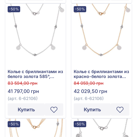
-50%
-50%
Колье с бриллиантами из
Колье с бриллиантами из
белого золота 585°,
красно-белого золота
бриллиант 0,07ct, арт. 6-
585°, Бриллиант 0,06ct,
83 594,00 грн
84 059,00 грн
62106
арт. 6-62106
41 797,00 грн
42 029,50 грн
(арт. 6-62106)
(арт. 6-62106)
Купить
Купить
-50%
-50%