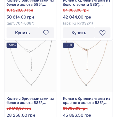
Колье с бриллиантами из
Колье с бриллиантами из
белого золота 585°,
белого золота 585°,
Бриллиант 0,11ct, арт.
бриллиант 0,23ct, арт.
101 228,00 грн
84 088,00 грн
704-008
КЛк7032/1
50 614,00 грн
42 044,00 грн
(арт. 704-008^)
(арт. КЛк7032/1)
Купить
Купить
-50%
-50%
Колье с бриллиантами из
Колье с бриллиантами из
белого золота 585°,
красного золота 585°,
бриллиант 0,11ct, арт.
бриллиант 0,24ct, арт.
56 516,00 грн
91 793,00 грн
КЛк7030/1
КЛк7032
28 258,00 грн
45 896,50 грн