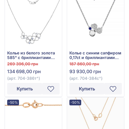
Колье из белого золота
Колье с синим сапфиром
585° с бриллиантами
0,17ct и бриллиантами
0,54ct и сиреневым
0,31ct из белого золота
269 396,00 грн
187 860,00 грн
танзанитом 0,29ct, арт.
585°, арт. 704-384с
134 698,00 грн
93 930,00 грн
704-386т
(арт. 704-386т^)
(арт. 704-384с^)
Купить
Купить
-50%
-50%