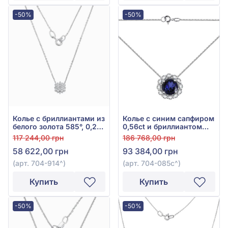
-50%
-50%
Колье с бриллиантами из
Колье с синим сапфиром
белого золота 585°, 0,2ct,
0,56ct и бриллиантом
арт. 704-914
0,18ct из белого золота
117 244,00 грн
186 768,00 грн
585°, арт. 704-085с
58 622,00 грн
93 384,00 грн
(арт. 704-914^)
(арт. 704-085с^)
Купить
Купить
-50%
-50%