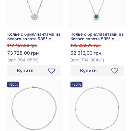
Колье с бриллиантами из
Колье с бриллиантами из
белого золота 585° с
белого золота 585° с
бриллиантом 0,34ct, арт.
зелёным изумрудом
147 456,00 грн
105 232,00 грн
704-086
0,23ct и бриллиантом
73 728,00 грн
52 616,00 грн
0,13ct, арт. 704-084и
(арт. 704-086^)
(арт. 704-084и^)
Купить
Купить
-50%
-50%