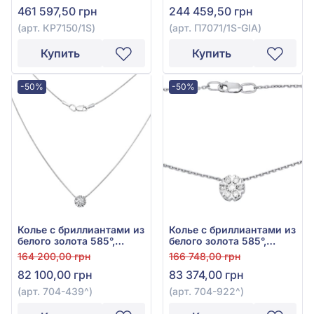
461 597,50 грн
244 459,50 грн
(арт. КР7150/1S)
(арт. П7071/1S-GIA)
Купить
Купить
-50%
-50%
Колье с бриллиантами из
Колье с бриллиантами из
белого золота 585°,
белого золота 585°,
бриллиант 0,24ct, арт.
Бриллиант 0,35ct, арт.
164 200,00 грн
166 748,00 грн
704-439
704-922
82 100,00 грн
83 374,00 грн
(арт. 704-439^)
(арт. 704-922^)