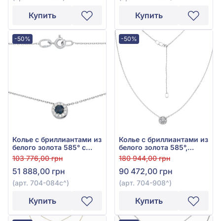
Купить
Купить
-50%
-50%
Колье с бриллиантами из
Колье с бриллиантами из
белого золота 585° с
белого золота 585°,
синим сапфиром 0,29ct
бриллиант 0,22ct, арт.
103 776,00 грн
180 944,00 грн
и бриллиантом 0,13ct,
704-908
51 888,00 грн
90 472,00 грн
арт. 704-084с
(арт. 704-084с^)
(арт. 704-908^)
Купить
Купить