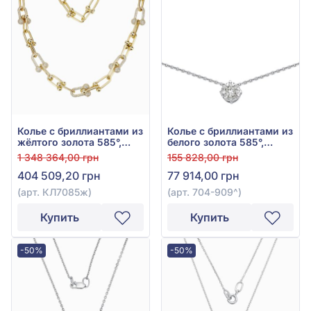
Колье с бриллиантами из
Колье с бриллиантами из
жёлтого золота 585°,
белого золота 585°,
Бриллиант 5,4ct, арт.
бриллиант 0,35ct, арт.
1 348 364,00 грн
155 828,00 грн
КЛ7085ж
704-909
404 509,20 грн
77 914,00 грн
(арт. КЛ7085ж)
(арт. 704-909^)
Купить
Купить
-50%
-50%