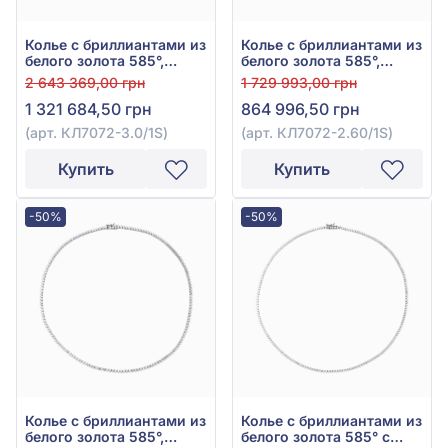
Колье с бриллиантами из
Колье с бриллиантами из
белого золота 585°,
белого золота 585°,
бриллиант 14,37ct, арт.
Бриллиант 10,85ct, арт.
2 643 369,00 грн
1 729 993,00 грн
КЛ7072-3.0/1S
КЛ7072-2.60/1S
1 321 684,50 грн
864 996,50 грн
(арт. КЛ7072-3.0/1S)
(арт. КЛ7072-2.60/1S)
Купить
Купить
-50%
-50%
Колье с бриллиантами из
Колье с бриллиантами из
белого золота 585°,
белого золота 585° с