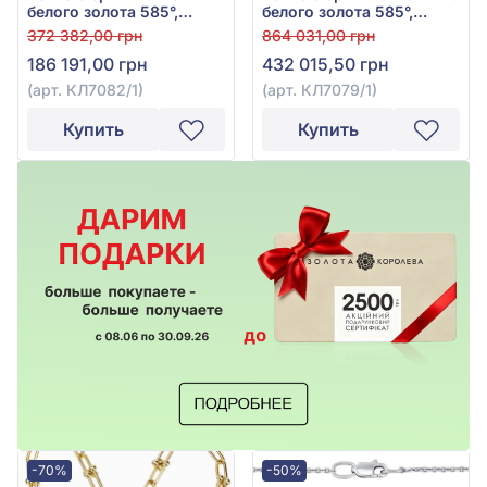
белого золота 585°,
белого золота 585°,
Бриллиант 1,45ct, арт.
Бриллиант 3,22ct, арт.
372 382,00 грн
864 031,00 грн
КЛ7082/1
КЛ7079/1
186 191,00 грн
432 015,50 грн
(арт. КЛ7082/1)
(арт. КЛ7079/1)
Купить
Купить
-70%
-50%