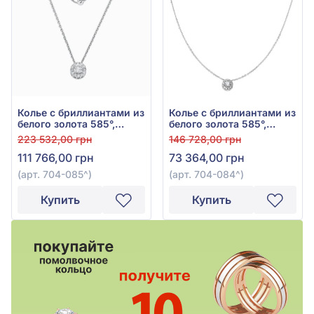
Колье с бриллиантами из
Колье с бриллиантами из
белого золота 585°,
белого золота 585°,
Бриллиант 0,58ct, арт.
0,34ct, арт. 704-084
223 532,00 грн
146 728,00 грн
704-085
111 766,00 грн
73 364,00 грн
(арт. 704-085^)
(арт. 704-084^)
Купить
Купить