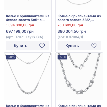
Колье с бриллиантами из
Колье с бриллиантами из
белого золота 585° с
белого золота 585°,
бриллиантом 1,5ct, арт.
Бриллиант 3,67ct, арт.
1 394 398,00 грн
760 609,00 грн
П7071-1.5/1S-GIA
КЛ7084/1
697 199,00 грн
380 304,50 грн
(арт. П7071-1.5/1S-GIA)
(арт. КЛ7084/1)
Купить
Купить
-50%
-50%
Колье с бриллиантами из
Колье с бриллиантами из