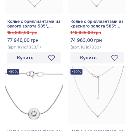
Колье с бриллиантами из
Колье с бриллиантами из
белого золота 585°,
красного золота 585°,
Бриллиант 0,54ct, арт.
Бриллиант 0,51ct, арт.
155 892,00 грн
149 926,00 грн
КЛк7033/1
КЛк7033
77 946,00 грн
74 963,00 грн
(арт. КЛк7033/1)
(арт. КЛк7033)
Купить
Купить
-50%
-50%