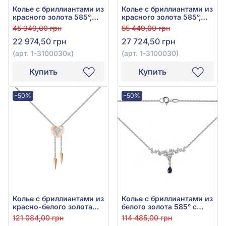
Колье с бриллиантами из
Колье с бриллиантами из
красного золота 585°,
красного золота 585°,
бриллиант 0,09ct, арт. 1-
бриллиант 0,09ct, арт. 1-
45 949,00 грн
55 449,00 грн
3100030к
3100030
22 974,50 грн
27 724,50 грн
(арт. 1-3100030к)
(арт. 1-3100030)
Купить
Купить
-50%
-50%
Колье с бриллиантами из
Колье с бриллиантами из
красно-белого золота
белого золота 585° с
585°, бриллиант 0,07ct,
синими бриллиантами
121 084,00 грн
114 485,00 грн
арт. 6-62103
0,08ct, синим сапфиром