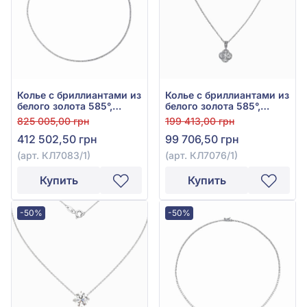
Колье с бриллиантами из
Колье с бриллиантами из
белого золота 585°,
белого золота 585°,
Бриллиант 3,75ct, арт.
бриллиант 0,67ct, арт.
825 005,00 грн
199 413,00 грн
КЛ7083/1
КЛ7076/1
412 502,50 грн
99 706,50 грн
(арт. КЛ7083/1)
(арт. КЛ7076/1)
Купить
Купить
-50%
-50%