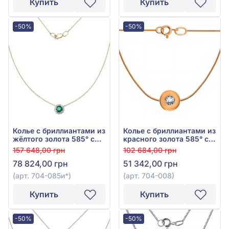
Купить
Купить
-50%
-50%
Колье с бриллиантами из
Колье с бриллиантами из
жёлтого золота 585° с
красного золота 585° с
зелёным изумрудом
бриллиантом 0,1ct, арт.
157 648,00 грн
102 684,00 грн
0,5ct и бриллиантом
704-008
78 824,00 грн
51 342,00 грн
0,16ct, арт. 704-085и*
(арт. 704-085и*)
(арт. 704-008)
Купить
Купить
-50%
-50%