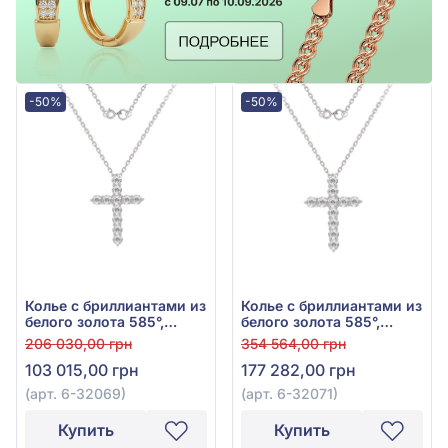
-50%
-50%
Колье с бриллиантами из
Колье с бриллиантами из
белого золота 585°,
белого золота 585°,
Бриллиант 0,88ct, арт. 6-
бриллиант 1,59ct, арт. 6-
206 030,00 грн
354 564,00 грн
32069
32071
103 015,00 грн
177 282,00 грн
(арт. 6-32069)
(арт. 6-32071)
Купить
Купить