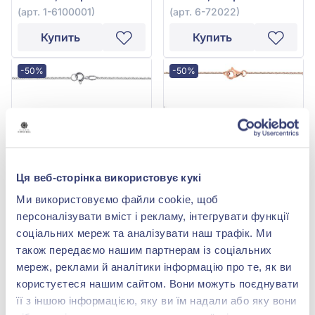
(арт. 1-6100001)
(арт. 6-72022)
Купить
Купить
-50%
-50%
Ця веб-сторінка використовує кукі
Ми використовуємо файли cookie, щоб
Колье с бриллиантами из
Колье с бриллиантами из
персоналізувати вміст і рекламу, інтегрувати функції
белого золота 585°,
красного золота 585°,
соціальних мереж та аналізувати наш трафік. Ми
бриллиант 0,03ct, арт. 1-
бриллиант 0,09ct, арт. 6-
51 151,00 грн
78 739,00 грн
6200001.2
30111
також передаємо нашим партнерам із соціальних
25 575,50 грн
39 369,50 грн
мереж, реклами й аналітики інформацію про те, як ви
(арт. 1-6200001.2)
(арт. 6-30111)
користуєтеся нашим сайтом. Вони можуть поєднувати
її з іншою інформацією, яку ви їм надали або яку вони
Купить
Купить