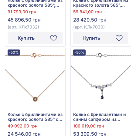
Колье с бриллиантами из
Колье с бриллиантами из
красного золота 585°,
красного золота 585°,
бриллиант 0,24ct, арт.
Бриллиант 0,1ct, арт.
91 793,00 грн
56 841,00 грн
КЛк7032
КЛк7030
45 896,50 грн
28 420,50 грн
(арт. КЛк7032)
(арт. КЛк7030)
Купить
Купить
-50%
-50%
Колье с бриллиантами из
Колье с бриллиантами и
красного золота 585° с
синим сапфиром из
бриллиантом 0,01ct, арт.
белого золота 585°, арт.
49 092,00 грн
106 619,00 грн
1-6100001
6-72022
24 546,00 грн
53 309,50 грн