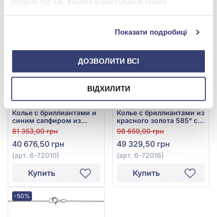
зібрали під час вашого користування їхніми
службами.
-50%
-50%
Показати подробиці
ДОЗВОЛИТИ ВСІ
ВІДХИЛИТИ
Колье с бриллиантами и
Колье с бриллиантами из
синим сапфиром из
красного золота 585° с
белого золота 585°,
зелёным изумрудом
81 353,00 грн
98 659,00 грн
Бриллиант 0,13ct, Синий
0,05ct и бриллиантом
40 676,50 грн
49 329,50 грн
Сапфир 0,04ct, арт. 6-
0,19ct, арт. 6-72016
72010
(арт. 6-72010)
(арт. 6-72016)
Купить
Купить
-50%