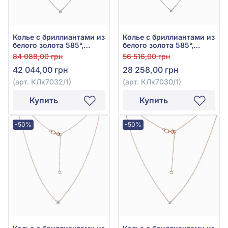
Колье с бриллиантами из
Колье с бриллиантами из
белого золота 585°,
белого золота 585°,
бриллиант 0,23ct, арт.
бриллиант 0,11ct, арт.
84 088,00 грн
56 516,00 грн
КЛк7032/1
КЛк7030/1
42 044,00 грн
28 258,00 грн
(арт. КЛк7032/1)
(арт. КЛк7030/1)
Купить
Купить
-50%
-50%