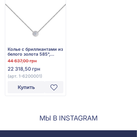
Колье с бриллиантами из
белого золота 585°,
бриллиант 0,01ct, арт. 1-
44 637,00 грн
6200001
22 318,50 грн
(арт. 1-6200001)
Купить
МЫ В INSTAGRAM