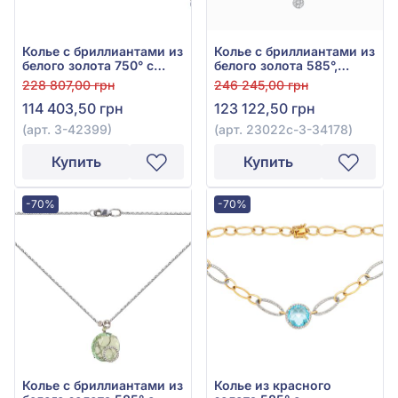
Колье с бриллиантами из
Колье с бриллиантами из
белого золота 750° с
белого золота 585°,
бриллиантом 0,6ct, арт.
бриллиант 1,21ct, арт.
228 807,00 грн
246 245,00 грн
3-42399
23022c-3-34178
114 403,50 грн
123 122,50 грн
(арт. 3-42399)
(арт. 23022c-3-34178)
Купить
Купить
-70%
-70%
Колье с бриллиантами из
Колье из красного