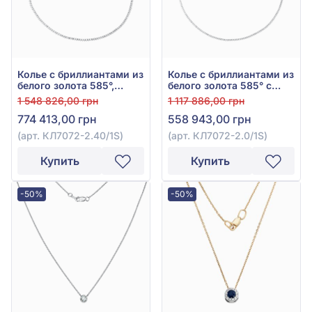
Колье с бриллиантами из
Колье с бриллиантами из
белого золота 585°,
белого золота 585° с
Бриллиант 9,73ct, арт.
бриллиантом 6,16ct, арт.
1 548 826,00 грн
1 117 886,00 грн
КЛ7072-2.40/1S
КЛ7072-2.0/1S
774 413,00 грн
558 943,00 грн
(арт. КЛ7072-2.40/1S)
(арт. КЛ7072-2.0/1S)
Купить
Купить
-50%
-50%