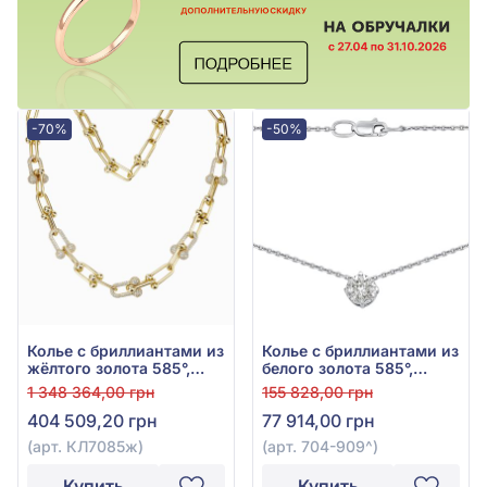
-70%
-50%
Колье с бриллиантами из
Колье с бриллиантами из
жёлтого золота 585°,
белого золота 585°,
Бриллиант 5,4ct, арт.
бриллиант 0,35ct, арт.
1 348 364,00 грн
155 828,00 грн
КЛ7085ж
704-909
404 509,20 грн
77 914,00 грн
(арт. КЛ7085ж)
(арт. 704-909^)
Купить
Купить