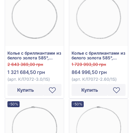
Колье с бриллиантами из
Колье с бриллиантами из
белого золота 585°,
белого золота 585°,
бриллиант 14,37ct, арт.
Бриллиант 10,85ct, арт.
2 643 369,00 грн
1 729 993,00 грн
КЛ7072-3.0/1S
КЛ7072-2.60/1S
1 321 684,50 грн
864 996,50 грн
(арт. КЛ7072-3.0/1S)
(арт. КЛ7072-2.60/1S)
Купить
Купить
-50%
-50%