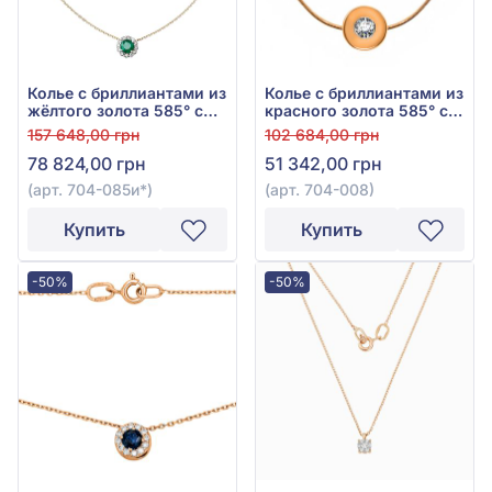
Колье с бриллиантами из
Колье с бриллиантами из
жёлтого золота 585° с
красного золота 585° с
зелёным изумрудом
бриллиантом 0,1ct, арт.
157 648,00 грн
102 684,00 грн
0,5ct и бриллиантом
704-008
78 824,00 грн
51 342,00 грн
0,16ct, арт. 704-085и*
(арт. 704-085и*)
(арт. 704-008)
Купить
Купить
-50%
-50%