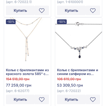
(арт. 6-72022.1)
(арт. 1-6100001)
бриллиантами 0,27ct,
арт. 6-72022.1
Купить
Купить
-50%
-50%
Колье с бриллиантами из
Колье с бриллиантами и
красного золота 585° с
синим сапфиром из
бриллиантом 0,37ct, арт.
белого золота 585°, арт.
154 518,00 грн
106 619,00 грн
6-62077
6-72022
77 259,00 грн
53 309,50 грн
(арт. 6-62077)
(арт. 6-72022)
Купить
Купить