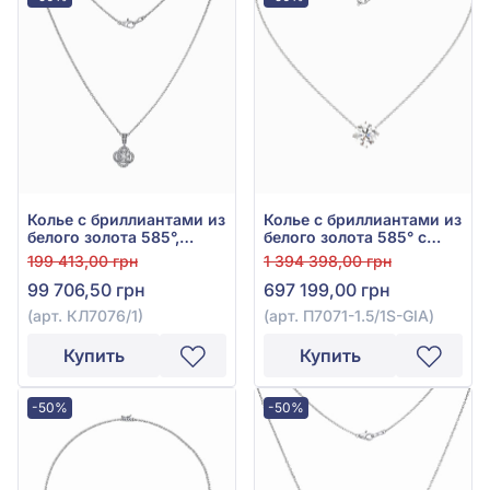
Колье с бриллиантами из
Колье с бриллиантами из
белого золота 585°,
белого золота 585° с
бриллиант 0,67ct, арт.
бриллиантом 1,5ct, арт.
199 413,00 грн
1 394 398,00 грн
КЛ7076/1
П7071-1.5/1S-GIA
99 706,50 грн
697 199,00 грн
(арт. КЛ7076/1)
(арт. П7071-1.5/1S-GIA)
Купить
Купить
-50%
-50%