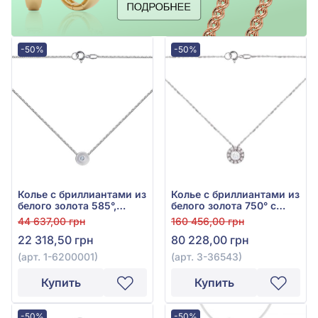
-50%
-50%
Колье с бриллиантами из
Колье с бриллиантами из
белого золота 585°,
белого золота 750° с
бриллиант 0,01ct, арт. 1-
бриллиантом 0,31ct, арт.
44 637,00 грн
160 456,00 грн
6200001
3-36543
22 318,50 грн
80 228,00 грн
(арт. 1-6200001)
(арт. 3-36543)
Купить
Купить
-50%
-50%