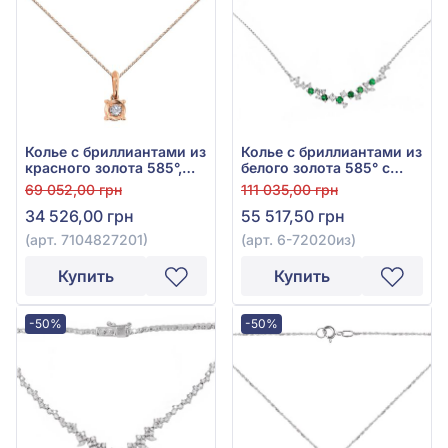
Колье с бриллиантами из
Колье с бриллиантами из
красного золота 585°,
белого золота 585° с
бриллиант 0,09ct, арт.
зелёным изумрудом
69 052,00 грн
111 035,00 грн
7104827201
0,29ct и бриллиантом
34 526,00 грн
55 517,50 грн
0,28ct, арт. 6-72020из
(арт. 7104827201)
(арт. 6-72020из)
Купить
Купить
-50%
-50%