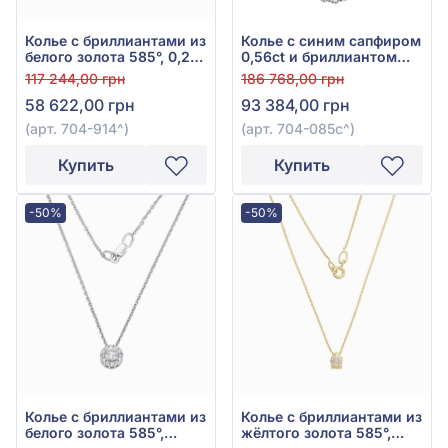
Колье с бриллиантами из
Колье с синим сапфиром
белого золота 585°, 0,2ct,
0,56ct и бриллиантом
арт. 704-914
0,18ct из белого золота
117 244,00 грн
186 768,00 грн
585°, арт. 704-085с
58 622,00 грн
93 384,00 грн
(арт. 704-914^)
(арт. 704-085с^)
Купить
Купить
-50%
-50%
Колье с бриллиантами из
Колье с бриллиантами из
белого золота 585°,
жёлтого золота 585°,