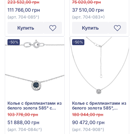
Бриллиант 0,58ct, арт.
Бриллиант 0,07ct, арт.
223 532,00 грн
75 020,00 грн
704-085
704-083*
111 766,00 грн
37 510,00 грн
(арт. 704-085^)
(арт. 704-083*)
Купить
Купить
-50%
-50%
Колье с бриллиантами из
Колье с бриллиантами из
белого золота 585° с
белого золота 585°,
синим сапфиром 0,29ct
бриллиант 0,22ct, арт.
103 776,00 грн
180 944,00 грн
и бриллиантом 0,13ct,
704-908
51 888,00 грн
90 472,00 грн
арт. 704-084с
(арт. 704-084с^)
(арт. 704-908^)