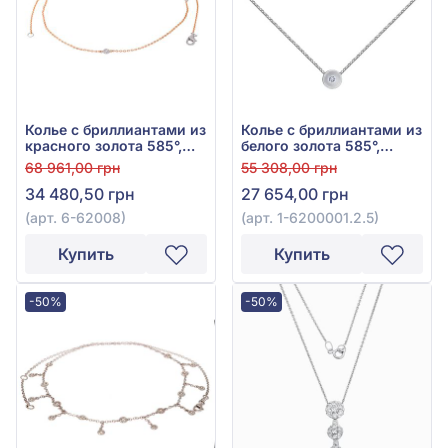
Колье с бриллиантами из
Колье с бриллиантами из
красного золота 585°,
белого золота 585°,
бриллиант 0,12ct, арт. 6-
Бриллиант 0,04ct, арт. 1-
68 961,00 грн
55 308,00 грн
62008
6200001.2.5
34 480,50 грн
27 654,00 грн
(арт. 6-62008)
(арт. 1-6200001.2.5)
Купить
Купить
-50%
-50%