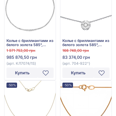
Колье с бриллиантами из
Колье с бриллиантами из
белого золота 585°,
белого золота 585°,
Бриллиант 10,21ct, арт.
Бриллиант 0,35ct, арт.
1 971 753,00 грн
166 748,00 грн
КЛ7074/1S
704-922
985 876,50 грн
83 374,00 грн
(арт. КЛ7074/1S)
(арт. 704-922^)
Купить
Купить
-50%
-50%