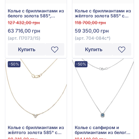
Колье с бриллиантами из
Колье с бриллиантами из
белого золота 585°,
жёлтого золота 585° с
Бриллиант 0,4ct, арт.
синим сапфиром 0,4ct и
127 432,00 грн
118 700,00 грн
П7073/1S
бриллиантом 0,12ct, арт.
63 716,00 грн
59 350,00 грн
704-084с*
(арт. П7073/1S)
(арт. 704-084с*)
Купить
Купить
-50%
-50%
Колье с бриллиантами из
Колье с сапфиром и
жёлтого золота 585° с
бриллиантами из белого
бриллиантом 0,16ct, арт.
золота 585°, арт. 705-