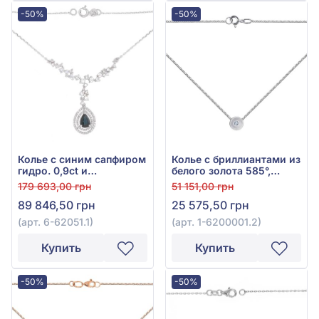
-50%
-50%
Колье с синим сапфиром
Колье с бриллиантами из
гидро. 0,9ct и
белого золота 585°,
бриллиантами 0,66ct из
бриллиант 0,03ct, арт. 1-
179 693,00 грн
51 151,00 грн
белого золота 585°, арт.
6200001.2
89 846,50 грн
25 575,50 грн
6-62051.1
(арт. 6-62051.1)
(арт. 1-6200001.2)
Купить
Купить
-50%
-50%