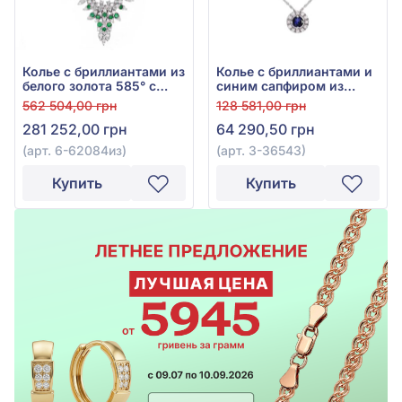
Колье с бриллиантами из
Колье с бриллиантами и
белого золота 585° с
синим сапфиром из
зелёным изумрудом
белого золота 750°, арт.
562 504,00 грн
128 581,00 грн
0,51ct и бриллиантами
3-36543
281 252,00 грн
64 290,50 грн
1,63ct, арт. 6-62084из
(арт. 6-62084из)
(арт. 3-36543)
Купить
Купить