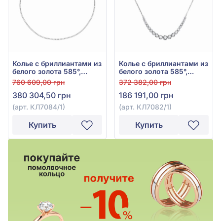
Колье с бриллиантами из
Колье с бриллиантами из
белого золота 585°,
белого золота 585°,
Бриллиант 3,67ct, арт.
Бриллиант 1,45ct, арт.
760 609,00 грн
372 382,00 грн
КЛ7084/1
КЛ7082/1
380 304,50 грн
186 191,00 грн
(арт. КЛ7084/1)
(арт. КЛ7082/1)
Купить
Купить