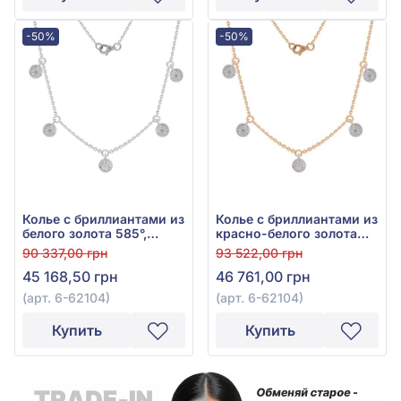
-50%
-50%
Колье с бриллиантами из
Колье с бриллиантами из
белого золота 585°,
красно-белого золота
бриллиант 0,15ct, арт. 6-
585°, бриллиант 0,15ct,
90 337,00 грн
93 522,00 грн
62104
арт. 6-62104
45 168,50 грн
46 761,00 грн
(арт. 6-62104)
(арт. 6-62104)
Купить
Купить