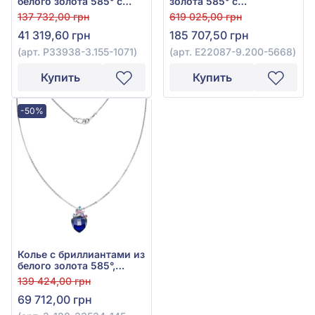
белого золота 585° с
золота 585° с
празиолитом 0,03ct,
бриллиантом 1,27ct и
137 732,00 грн
619 025,00 грн
бриллиантом 0,1ct и
топазом Swiss Blue
41 319,60 грн
185 707,50 грн
кварцем 8,65ct, арт.
9,78ct, арт. E22087-
P33938-3.155-1071
9.200-5668
(арт. P33938-3.155-1071)
(арт. E22087-9.200-5668)
Купить
Купить
-50%
Колье с бриллиантами из
белого золота 585°,
бриллиант 0,02ct, топаз
139 424,00 грн
Swiss Blue 0,1ct, аметист
69 712,00 грн
0,05ct, турмалин 0,06ct,
синий сапфир гидро.