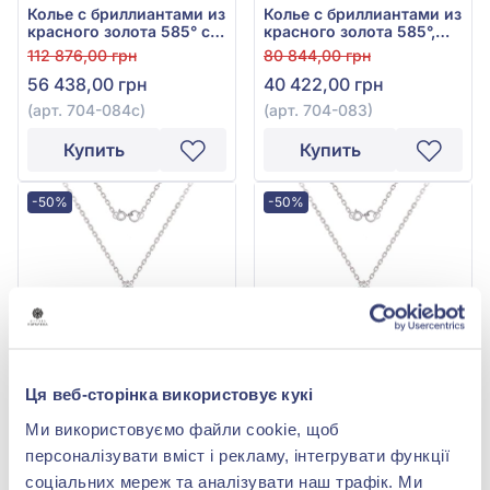
Колье с бриллиантами из
Колье с бриллиантами из
красного золота 585° с
красного золота 585°,
синим сапфиром 0,3ct и
бриллиант 0,08ct, арт.
112 876,00 грн
80 844,00 грн
бриллиантом 0,12ct, арт.
704-083
56 438,00 грн
40 422,00 грн
704-084с
(арт. 704-084с)
(арт. 704-083)
Купить
Купить
-50%
-50%
Ця веб-сторінка використовує кукі
Колье с бриллиантами из
Колье с бриллиантами из
Ми використовуємо файли cookie, щоб
белого золота 585°,
белого золота 585°,
персоналізувати вміст і рекламу, інтегрувати функції
Бриллиант 0,88ct, арт. 6-
бриллиант 1,59ct, арт. 6-
206 030,00 грн
354 564,00 грн
32069
32071
соціальних мереж та аналізувати наш трафік. Ми