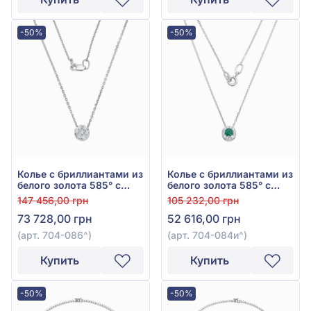
-50%
-50%
Колье с бриллиантами из
Колье с бриллиантами из
белого золота 585° с
белого золота 585° с
бриллиантом 0,34ct, арт.
зелёным изумрудом
147 456,00 грн
105 232,00 грн
704-086
0,23ct и бриллиантом
73 728,00 грн
52 616,00 грн
0,13ct, арт. 704-084и
(арт. 704-086^)
(арт. 704-084и^)
Купить
Купить
-50%
-50%