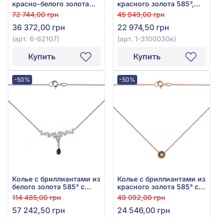
красно-белого золота
красного золота 585°,
585°, Бриллиант 0,06ct,
бриллиант 0,09ct, арт. 1-
72 744,00 грн
45 949,00 грн
арт. 6-62107
3100030к
36 372,00 грн
22 974,50 грн
(арт. 6-62107)
(арт. 1-3100030к)
Купить
Купить
-50%
-50%
Колье с бриллиантами из
Колье с бриллиантами из
белого золота 585° с
красного золота 585° с
синими бриллиантами
бриллиантом 0,01ct, арт.
114 485,00 грн
49 092,00 грн
0,08ct, синим сапфиром
1-6100001
57 242,50 грн
24 546,00 грн
гидро. 0,23ct и
прозрачными