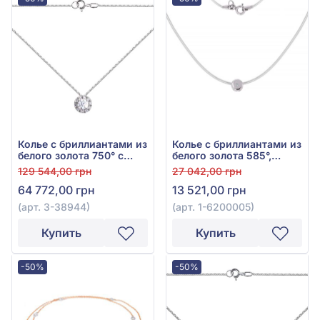
Колье с бриллиантами из
Колье с бриллиантами из
белого золота 750° с
белого золота 585°,
бриллиантом 0,29ct, арт.
Бриллиант 0,01ct, арт. 1-
129 544,00 грн
27 042,00 грн
3-38944
6200005
64 772,00 грн
13 521,00 грн
(арт. 3-38944)
(арт. 1-6200005)
Купить
Купить
-50%
-50%