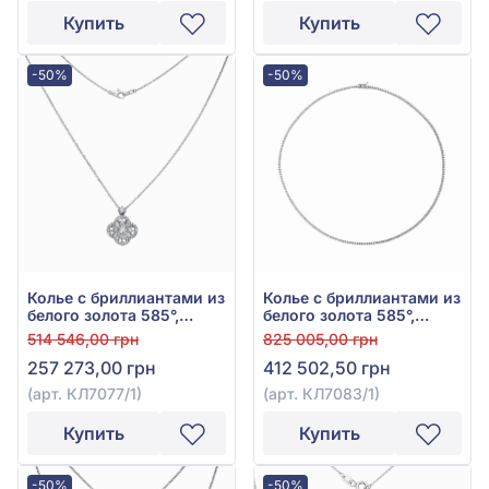
Купить
Купить
-50%
-50%
Колье с бриллиантами из
Колье с бриллиантами из
белого золота 585°,
белого золота 585°,
бриллиант 2,17ct, арт.
Бриллиант 3,75ct, арт.
514 546,00 грн
825 005,00 грн
КЛ7077/1
КЛ7083/1
257 273,00 грн
412 502,50 грн
(арт. КЛ7077/1)
(арт. КЛ7083/1)
Купить
Купить
-50%
-50%