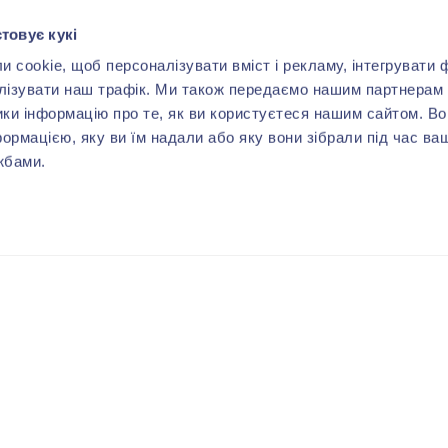
товує кукі
cookie, щоб персоналізувати вміст і рекламу, інтегрувати ф
лізувати наш трафік. Ми також передаємо нашим партнерам 
ики інформацію про те, як ви користуєтеся нашим сайтом. В
формацією, яку ви їм надали або яку вони зібрали під час ва
жбами.