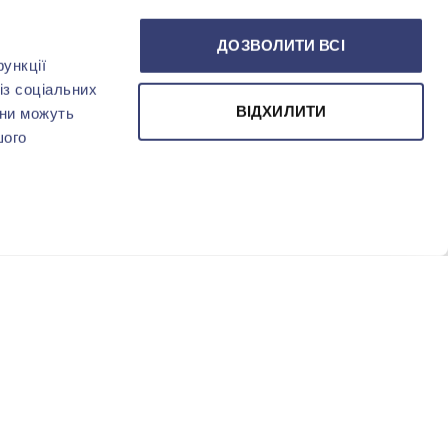
ДОЗВОЛИТИ ВСІ
ункції
із соціальних
ВІДХИЛИТИ
они можуть
шого