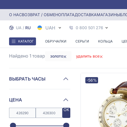
Главная
Часы
Золотые часы
О НАС
ВОЗВРАТ / ОБМЕН
ОПЛАТА
ДОСТАВКА
МАГАЗИНЫ
БЛ
UAH
UA
/
RU
0 800 501 276
КАТАЛОГ
ОБРУЧАЛКИ
СЕРЬГИ
КОЛЬЦА
ЦЕ
Найдено 1
товар
золото
удалить все
ВЫБРАТЬ ЧАСЫ
-56%
ЦЕНА
OK