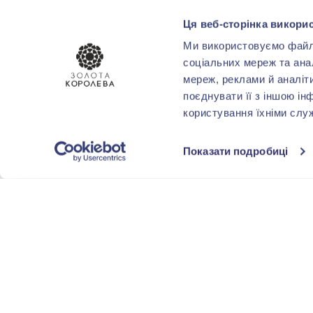
Ця веб-сторінка викорис
КОМУ
Ми використовуємо файли 
соціальних мереж та ана
Дяде
(1)
мереж, реклами й аналіт
поєднувати її з іншою ін
користування їхніми слу
ГОРОДА
Показати подробиці
Запорожье
(1)