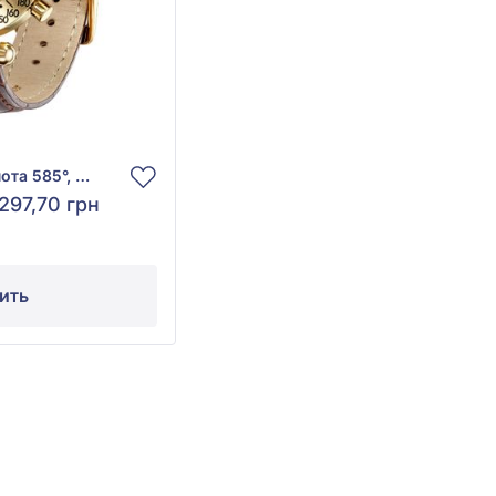
Часы из желтого золота 585°, арт. 05077
297,70 грн
ить