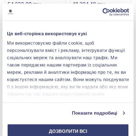
54 622,00 грн
18 304,40 грн
(арт. Годинник 97)
(арт. Годинник 2)
Купить
Купить
Ця веб-сторінка використовує кукі
-60%
-60%
Ми використовуємо файли cookie, щоб
персоналізувати вміст і рекламу, інтегрувати функції
соціальних мереж та аналізувати наш трафік. Ми
також передаємо нашим партнерам із соціальних
мереж, реклами й аналітики інформацію про те, як ви
користуєтеся нашим сайтом. Вони можуть поєднувати
її з іншою інформацією, яку ви їм надали або яку вони
зібрали під час вашого користування їхніми
Часы из серебра 925°,
Часы из серебра 925°,
службами.
арт. Годинник 79
арт. Годинник 90
45 851,00 грн
139 332,00 грн
Показати подробиці
18 340,40 грн
55 732,80 грн
(арт. Годинник 79)
(арт. Годинник 90)
ДОЗВОЛИТИ ВСІ