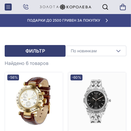
Главная
Часы
Часы без камней
ЧАСЫ БЕЗ КАМНЕЙ
ПОДАРКИ ДО 2500 ГРИВЕН ЗА ПОКУПКУ
ФИЛЬТР
По новинкам
Найдено 6
товаров
-56%
-60%